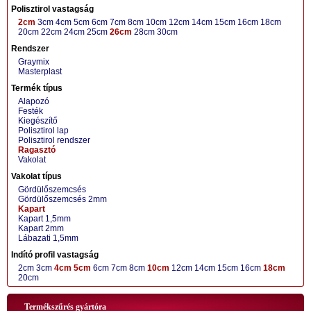
Polisztirol vastagság
2cm
3cm
4cm
5cm
6cm
7cm
8cm
10cm
12cm
14cm
15cm
16cm
18cm
20cm
22cm
24cm
25cm
26cm
28cm
30cm
Rendszer
Graymix
Masterplast
Termék típus
Alapozó
Festék
Kiegészítő
Polisztirol lap
Polisztirol rendszer
Ragasztó
Vakolat
Vakolat típus
Gördülőszemcsés
Gördülőszemcsés 2mm
Kapart
Kapart 1,5mm
Kapart 2mm
Lábazati 1,5mm
Indító profil vastagság
2cm
3cm
4cm
5cm
6cm
7cm
8cm
10cm
12cm
14cm
15cm
16cm
18cm
20cm
Termékszűrés gyártóra