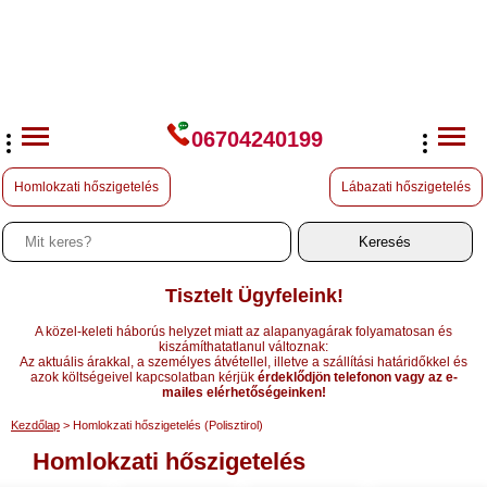
06704240199
Homlokzati hőszigetelés
Lábazati hőszigetelés
Tisztelt Ügyfeleink!
A közel-keleti háborús helyzet miatt az alapanyagárak folyamatosan és
kiszámíthatatlanul változnak:
Az aktuális árakkal, a személyes átvétellel, illetve a szállítási határidőkkel és
azok költségeivel kapcsolatban kérjük
érdeklődjön telefonon vagy az e-
mailes elérhetőségeinken!
Kezdőlap
> Homlokzati hőszigetelés (Polisztirol)
Homlokzati hőszigetelés