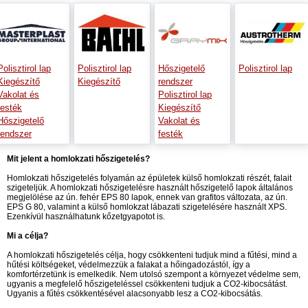
Polisztirol lap
Polisztirol lap
Hőszigetelő
Polisztirol lap
Kiegészítő
Kiegészítő
rendszer
Vakolat és
Polisztirol lap
festék
Kiegészítő
Hőszigetelő
Vakolat és
rendszer
festék
Mit jelent a homlokzati hőszigetelés?
Homlokzati hőszigetelés folyamán az épületek külső homlokzati részét, falait
szigeteljük. A homlokzati hőszigetelésre használt hőszigetelő lapok általános
megjelölése az ún. fehér EPS 80 lapok, ennek van grafitos változata, az ún.
EPS G 80, valamint a külső homlokzat lábazati szigetelésére használt XPS.
Ezenkívül használhatunk kőzetgyapotot is.
Mi a célja?
A homlokzati hőszigetelés célja, hogy csökkenteni tudjuk mind a fűtési, mind a
hűtési költségeket, védelmezzük a falakat a hőingadozástól, így a
komfortérzetünk is emelkedik. Nem utolsó szempont a környezet védelme sem,
ugyanis a megfelelő hőszigeteléssel csökkenteni tudjuk a CO2-kibocsátást.
Ugyanis a fűtés csökkentésével alacsonyabb lesz a CO2-kibocsátás.