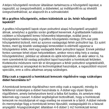
A teljes hőszigetelő rendszer általában tartalmazza a hőszigetelő lapokat, a
ragasztót, az üvegszövethálót, a dübeleket, az indítóprofilt és az élvédőt
üvegszövethálóval, az alapozót és a színvakolatot.
Mi a grafitos hőszigetelés, miben különbözik az ún. fehér hőszigetelő
lapoktól?
A grafitos hőszigetelő lapok olyan polisztirol alapú hőszigetelő anyagból
állnak, amelyhez a gyártás során grafitport kevernek. A grafitadalék hatására
csökken a hőszigetelő lemez hővezetési képessége, ezáltal javul a
hőszigetelési hatékonyság. A grafitos hőszigetelés mintegy 20%-kal jobb
hőszigetelést biztosít, mint az azonos vastagságú fehér polisztirol lap. Ez azért
fontos, mert így kisebb vastagságú lemezekkel is elérhető ugyanaz a
hőszigetelési érték, mint egy vastagabb fehér polisztirol lappal. Ennek például
fontos szerepe lehet olyan helyzetekben, amikor nincs elég hely a vastag
hőszigeteléshez, például az ablakok és ajtók környékén, de akár akkor is, ha
nem szeretnénk túl vastag polisztirol lapot használni a homlokzati felületen.
Kivitelezési módszere nem tér el lényegesen a fehér polisztirol szigetelésétől,
ugyanazokat az anyagokat és technológiákat használjuk, a ragasztóból viszont
speciális, erre a célra alkalmas anyag szükséges.
Elég csak a ragasztó a homlokzati lemezek rögzítésére vagy szükséges
dübel használata is?
A homlokzati lemezek rögzítéséhez nem elég csak a ragasztó, mindig és
feltétlenül szükséges a dübel használata is. A dübel egy olyan típusú
rögzítőelem, amely behelyezésre kerül a falba fúrt lyukba, és amelyre még
tekernek egy csavart. A dübel segítségével biztosítható, hogy a homlokzati
lemezek ne mozduljanak el vagy esetleg ne essenek le a falról. A dübel mérete
és mennyisége függ a homlokzati lemez típusától, vastagságától és a falazat
anyagától. Anyagszükséglet: általában 4-6 dübel 1 m2 homlokzati lemez