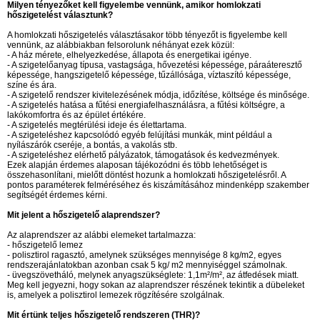
Milyen tényezőket kell figyelembe vennünk, amikor homlokzati
hőszigetelést választunk?
A homlokzati hőszigetelés választásakor több tényezőt is figyelembe kell
vennünk, az alábbiakban felsorolunk néhányat ezek közül:
- A ház mérete, elhelyezkedése, állapota és energetikai igénye.
- A szigetelőanyag típusa, vastagsága, hővezetési képessége, páraáteresztő
képessége, hangszigetelő képessége, tűzállósága, víztaszító képessége,
színe és ára.
- A szigetelő rendszer kivitelezésének módja, időzítése, költsége és minősége.
- A szigetelés hatása a fűtési energiafelhasználásra, a fűtési költségre, a
lakókomfortra és az épület értékére.
- A szigetelés megtérülési ideje és élettartama.
- A szigeteléshez kapcsolódó egyéb felújítási munkák, mint például a
nyílászárók cseréje, a bontás, a vakolás stb.
- A szigeteléshez elérhető pályázatok, támogatások és kedvezmények.
Ezek alapján érdemes alaposan tájékozódni és több lehetőséget is
összehasonlítani, mielőtt döntést hozunk a homlokzati hőszigetelésről. A
pontos paraméterek felméréséhez és kiszámításához mindenképp szakember
segítségét érdemes kérni.
Mit jelent a hőszigetelő alaprendszer?
Az alaprendszer az alábbi elemeket tartalmazza:
- hőszigetelő lemez
- polisztirol ragasztó, amelynek szükséges mennyisége 8 kg/m2, egyes
rendszerajánlatokban azonban csak 5 kg/ m2 mennyiséggel számolnak.
- üvegszövetháló, melynek anyagszükséglete: 1,1m²/m², az átfedések miatt.
Meg kell jegyezni, hogy sokan az alaprendszer részének tekintik a dübeleket
is, amelyek a polisztirol lemezek rögzítésére szolgálnak.
Mit értünk teljes hőszigetelő rendszeren (THR)?