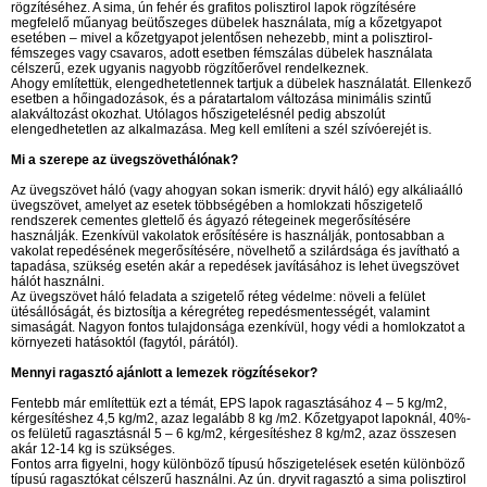
rögzítéséhez. A sima, ún fehér és grafitos polisztirol lapok rögzítésére
megfelelő műanyag beütőszeges dübelek használata, míg a kőzetgyapot
esetében – mivel a kőzetgyapot jelentősen nehezebb, mint a polisztirol-
fémszeges vagy csavaros, adott esetben fémszálas dübelek használata
célszerű, ezek ugyanis nagyobb rögzítőerővel rendelkeznek.
Ahogy említettük, elengedhetetlennek tartjuk a dübelek használatát. Ellenkező
esetben a hőingadozások, és a páratartalom változása minimális szintű
alakváltozást okozhat. Utólagos hőszigetelésnél pedig abszolút
elengedhetetlen az alkalmazása. Meg kell említeni a szél szívóerejét is.
Mi a szerepe az üvegszövethálónak?
Az üvegszövet háló (vagy ahogyan sokan ismerik: dryvit háló) egy alkáliaálló
üvegszövet, amelyet az esetek többségében a homlokzati hőszigetelő
rendszerek cementes glettelő és ágyazó rétegeinek megerősítésére
használják. Ezenkívül vakolatok erősítésére is használják, pontosabban a
vakolat repedésének megerősítésére, növelhető a szilárdsága és javítható a
tapadása, szükség esetén akár a repedések javításához is lehet üvegszövet
hálót használni.
Az üvegszövet háló feladata a szigetelő réteg védelme: növeli a felület
ütésállóságát, és biztosítja a kéregréteg repedésmentességét, valamint
simaságát. Nagyon fontos tulajdonsága ezenkívül, hogy védi a homlokzatot a
környezeti hatásoktól (fagytól, párától).
Mennyi ragasztó ajánlott a lemezek rögzítésekor?
Fentebb már említettük ezt a témát, EPS lapok ragasztásához 4 – 5 kg/m2,
kérgesítéshez 4,5 kg/m2, azaz legalább 8 kg /m2. Kőzetgyapot lapoknál, 40%-
os felületű ragasztásnál 5 – 6 kg/m2, kérgesítéshez 8 kg/m2, azaz összesen
akár 12-14 kg is szükséges.
Fontos arra figyelni, hogy különböző típusú hőszigetelések esetén különböző
típusú ragasztókat célszerű használni. Az ún. dryvit ragasztó a sima polisztirol