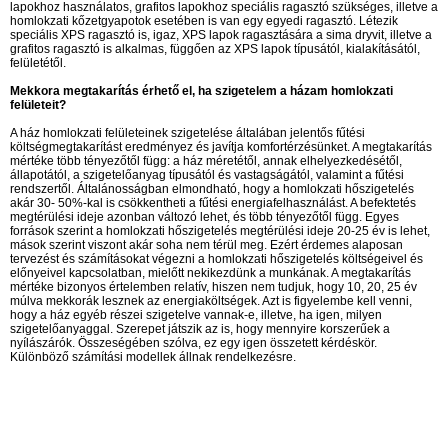
lapokhoz használatos, grafitos lapokhoz speciális ragasztó szükséges, illetve a
homlokzati kőzetgyapotok esetében is van egy egyedi ragasztó. Létezik
speciális XPS ragasztó is, igaz, XPS lapok ragasztására a sima dryvit, illetve a
grafitos ragasztó is alkalmas, függően az XPS lapok típusától, kialakításától,
felületétől.
Mekkora megtakarítás érhető el, ha szigetelem a házam homlokzati
felületeit?
A ház homlokzati felületeinek szigetelése általában jelentős fűtési
költségmegtakarítást eredményez és javítja komfortérzésünket. A megtakarítás
mértéke több tényezőtől függ: a ház méretétől, annak elhelyezkedésétől,
állapotától, a szigetelőanyag típusától és vastagságától, valamint a fűtési
rendszertől. Általánosságban elmondható, hogy a homlokzati hőszigetelés
akár 30- 50%-kal is csökkentheti a fűtési energiafelhasználást. A befektetés
megtérülési ideje azonban változó lehet, és több tényezőtől függ. Egyes
források szerint a homlokzati hőszigetelés megtérülési ideje 20-25 év is lehet,
mások szerint viszont akár soha nem térül meg. Ezért érdemes alaposan
tervezést és számításokat végezni a homlokzati hőszigetelés költségeivel és
előnyeivel kapcsolatban, mielőtt nekikezdünk a munkának. A megtakarítás
mértéke bizonyos értelemben relatív, hiszen nem tudjuk, hogy 10, 20, 25 év
múlva mekkorák lesznek az energiaköltségek. Azt is figyelembe kell venni,
hogy a ház egyéb részei szigetelve vannak-e, illetve, ha igen, milyen
szigetelőanyaggal. Szerepet játszik az is, hogy mennyire korszerűek a
nyílászárók. Összeségében szólva, ez egy igen összetett kérdéskör.
Különböző számítási modellek állnak rendelkezésre.