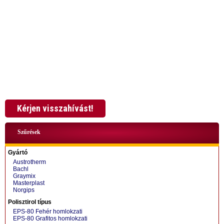
+36 70 567 8994
Kérjen visszahívást!
Szűrések
Gyártó
Austrotherm
Bachl
Graymix
Masterplast
Norgips
+36 70 424 0199
Polisztirol típus
EPS-80 Fehér homlokzati
EPS-80 Grafitos homlokzati