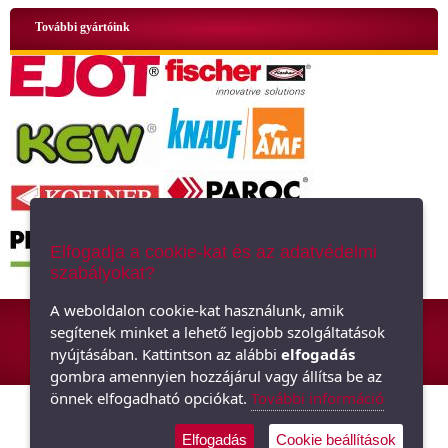
További gyártóink
Elfogadja a cookie-kat és az adatvédelmi
szabályokat?
ÁSZF
|
Adatkezelési tájékoztató
|
Oldaltérkép
A weboldalon cookie-kat használunk, amik
segítenek minket a lehető legjobb szolgáltatások
Hőszigetelő anyagok, polisztirol, üveggyapot - Minden ami szigetelés,
nyújtásában. Kattintson az alábbi
elfogadás
hőszigetelés
gombra amennyien hozzájárul vagy állítsa be az
önnek elfogadható opciókat.
További információ
Elfogadás
Cookie beállítások
Árukereső.hu