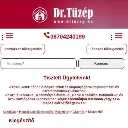
06704240199
Homlokzati hőszigetelés
Lábazati hőszigetelés
Tisztelt Ügyfeleink!
A közel-keleti háborús helyzet miatt az alapanyagárak folyamatosan és
kiszámíthatatlanul változnak:
Az aktuális árakkal, a személyes átvétellel, illetve a szállítási határidőkkel és
azok költségeivel kapcsolatban kérjük
érdeklődjön telefonon vagy az e-
mailes elérhetőségeinken!
Kezdőlap
>
Homlokzati hőszigetelés (Polisztirol)
>
Graymix
> Kiegészítő
Kiegészítő