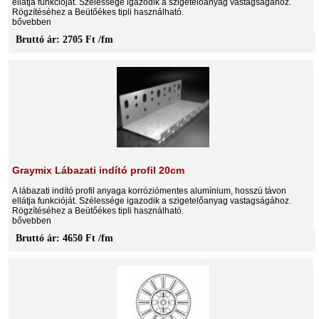
ellátja funkcióját. Szélessége igazodik a szigetelőanyag vastagságához.
Rögzítéséhez a Beütőékes tipli használható.
bővebben
Bruttó ár: 2705 Ft /fm
Graymix Lábazati indító profil 20cm
A lábazati indító profil anyaga korróziómentes alumínium, hosszú távon
ellátja funkcióját. Szélessége igazodik a szigetelőanyag vastagságához.
Rögzítéséhez a Beütőékes tipli használható.
bővebben
Bruttó ár: 4650 Ft /fm