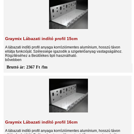
Graymix Lábazati indító profil 15cm
A lábazati indító profil anyaga korróziómentes alumínium, hosszú távon
ellátja funkcióját. Szélessége igazodik a szigetelőanyag vastagságához.
Rögzítéséhez a Beütőékes tipli használható.
bővebben
Bruttó ár: 2367 Ft /fm
Graymix Lábazati indító profil 16cm
A lábazati indító profil anyaga korróziómentes alumínium, hosszú távon