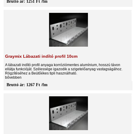
Bruttó ár: 1251 Ft /fm
Graymix Lábazati indító profil 10cm
A lábazati indító profil anyaga korróziómentes alumínium, hosszú távon
ellátja funkcióját. Szélessége igazodik a szigetelőanyag vastagságához.
Rögzítéséhez a Beütőékes tipli használható.
bővebben
Bruttó ár: 1267 Ft /fm