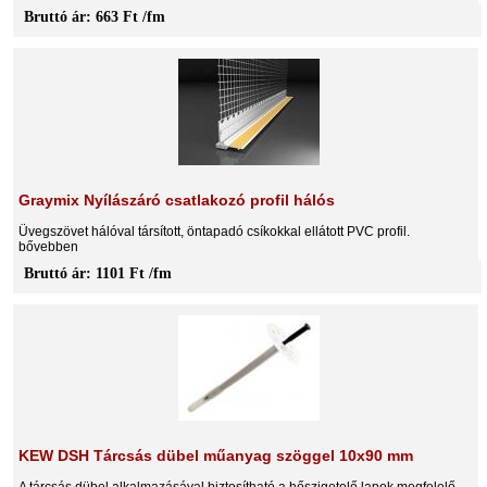
Bruttó ár: 663 Ft /fm
Graymix Nyílászáró csatlakozó profil hálós
Üvegszövet hálóval társított, öntapadó csíkokkal ellátott PVC profil.
bővebben
Bruttó ár: 1101 Ft /fm
KEW DSH Tárcsás dübel műanyag szöggel 10x90 mm
A tárcsás dübel alkalmazásával biztosítható a hőszigetelő lapok megfelelő