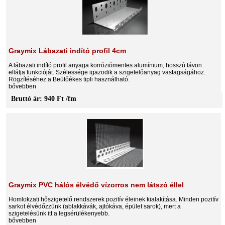
Graymix Lábazati indító profil 4cm
A lábazati indító profil anyaga korróziómentes alumínium, hosszú távon
ellátja funkcióját. Szélessége igazodik a szigetelőanyag vastagságához.
Rögzítéséhez a Beütőékes tipli használható.
bővebben
Bruttó ár: 940 Ft /fm
Graymix PVC hálós élvédő vízorros nem látszó éllel
Homlokzati hőszigetelő rendszerek pozitív éleinek kialakítása. Minden pozitív
sarkot élvédőzzünk (ablakkávák, ajtókáva, épület sarok), mert a
szigetelésünk itt a legsérülékenyebb.
bővebben