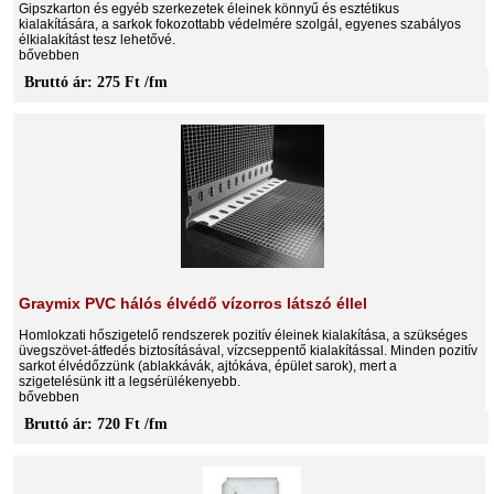
Gipszkarton és egyéb szerkezetek éleinek könnyű és esztétikus
kialakítására, a sarkok fokozottabb védelmére szolgál, egyenes szabályos
élkialakítást tesz lehetővé.
bővebben
Bruttó ár: 275 Ft /fm
Graymix PVC hálós élvédő vízorros látszó éllel
Homlokzati hőszigetelő rendszerek pozitív éleinek kialakítása, a szükséges
üvegszövet-átfedés biztosításával, vízcseppentő kialakítással. Minden pozitív
sarkot élvédőzzünk (ablakkávák, ajtókáva, épület sarok), mert a
szigetelésünk itt a legsérülékenyebb.
bővebben
Bruttó ár: 720 Ft /fm