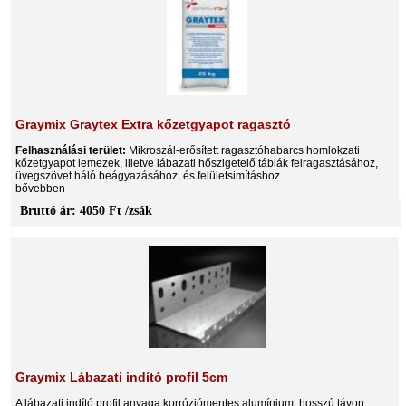
Graymix Graytex Extra kőzetgyapot ragasztó
Felhasználási terület:
Mikroszál-erősített ragasztóhabarcs homlokzati
kőzetgyapot lemezek, illetve lábazati hőszigetelő táblák felragasztásához,
üvegszövet háló beágyazásához, és felületsimításhoz.
bővebben
Bruttó ár: 4050 Ft /zsák
Graymix Lábazati indító profil 5cm
A lábazati indító profil anyaga korróziómentes alumínium, hosszú távon