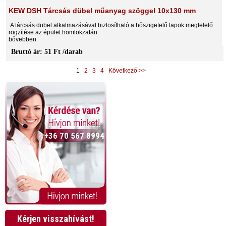
KEW DSH Tárcsás dübel műanyag szöggel 10x130 mm
A tárcsás dübel alkalmazásával biztosítható a hőszigetelő lapok megfelelő
rögzítése az épület homlokzatán.
bővebben
Bruttó ár: 51 Ft /darab
1
2
3
4
Következő >>
+36 70 567 8994
Kérjen visszahívást!