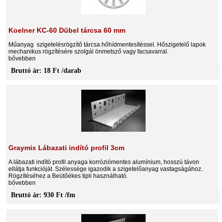
Koelner KC-60 Dübel tárcsa 60 mm
Műanyag szigetelésrögzítő tárcsa hőhídmentesítéssel. Hőszigetelő lapok
mechanikus rögzítésére szolgál önmetsző vagy facsavarral.
bővebben
Bruttó ár: 18 Ft /darab
Graymix Lábazati indító profil 3cm
A lábazati indító profil anyaga korróziómentes alumínium, hosszú távon
ellátja funkcióját. Szélessége igazodik a szigetelőanyag vastagságához.
Rögzítéséhez a Beütőékes tipli használható.
bővebben
Bruttó ár: 930 Ft /fm