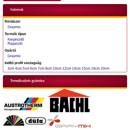
Szűrések
Rendszer
Graymix
Termék típus
Kiegészítő
Ragasztó
+36 70 424 0199
Gyártó
Graymix
Indító profil vastagság
3cm
4cm
5cm
6cm
7cm
8cm
10cm
12cm
14cm
15cm
16cm
20cm
Termékszűrés gyártóra