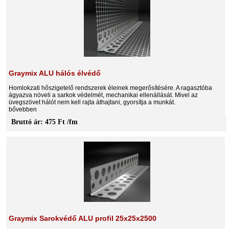
Graymix ALU hálós élvédő
Homlokzati hőszigetelő rendszerek éleinek megerősítésére. A ragasztóba
ágyazva növeli a sarkok védelmét, mechanikai ellenállását. Mivel az
üvegszövet hálót nem kell rajta áthajtani, gyorsítja a munkát.
bővebben
Bruttó ár: 475 Ft /fm
Graymix Sarokvédő ALU profil 25x25x2500