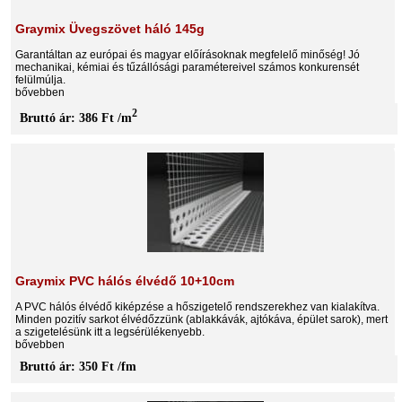
Graymix Üvegszövet háló 145g
Garantáltan az európai és magyar előírásoknak megfelelő minőség! Jó
mechanikai, kémiai és tűzállósági paramétereivel számos konkurensét
felülmúlja.
bővebben
2
Bruttó ár: 386 Ft /m
Graymix PVC hálós élvédő 10+10cm
A PVC hálós élvédő kiképzése a hőszigetelő rendszerekhez van kialakítva.
Minden pozitív sarkot élvédőzzünk (ablakkávák, ajtókáva, épület sarok), mert
a szigetelésünk itt a legsérülékenyebb.
bővebben
Bruttó ár: 350 Ft /fm