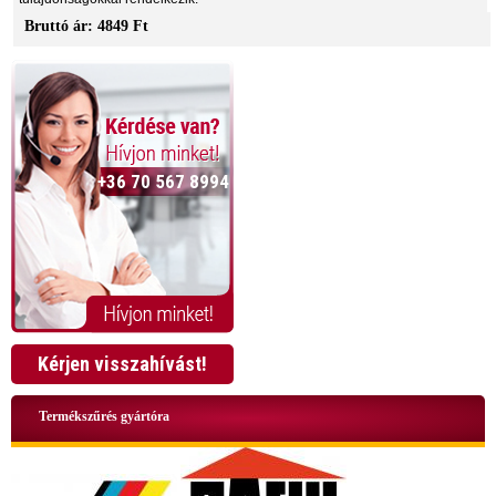
Bruttó ár: 4849 Ft
+36 70 567 8994
Kérjen visszahívást!
Termékszűrés gyártóra