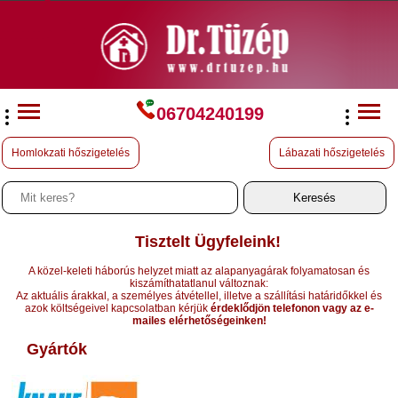
06704240199
Homlokzati hőszigetelés
Lábazati hőszigetelés
Tisztelt Ügyfeleink!
A közel-keleti háborús helyzet miatt az alapanyagárak folyamatosan és
kiszámíthatatlanul változnak:
Az aktuális árakkal, a személyes átvétellel, illetve a szállítási határidőkkel és
azok költségeivel kapcsolatban kérjük
érdeklődjön telefonon vagy az e-
mailes elérhetőségeinken!
Gyártók