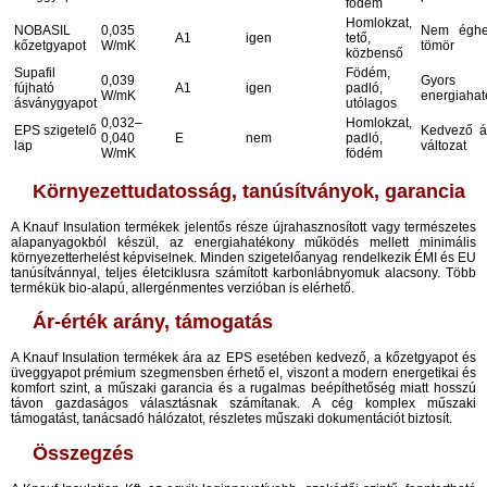
födém
Homlokzat,
NOBASIL
0,035
Nem éghet
A1
igen
tető,
kőzetgyapot
W/mK
tömör​
közbenső
Supafil
Födém,
0,039
Gyors te
fújható
A1
igen
padló,
W/mK
energiahat
ásványgyapot
utólagos
0,032–
Homlokzat,
EPS szigetelő
Kedvező ár
0,040
E
nem
padló,
lap
változat​
W/mK
födém
Környezettudatosság, tanúsítványok, garancia
A Knauf Insulation termékek jelentős része újrahasznosított vagy természetes
alapanyagokból készül, az energiahatékony működés mellett minimális
környezetterhelést képviselnek. Minden szigetelőanyag rendelkezik ÉMI és EU
tanúsítvánnyal, teljes életciklusra számított karbonlábnyomuk alacsony. Több
termékük bio-alapú, allergénmentes verzióban is elérhető.​
Ár-érték arány, támogatás
A Knauf Insulation termékek ára az EPS esetében kedvező, a kőzetgyapot és
üveggyapot prémium szegmensben érhető el, viszont a modern energetikai és
komfort szint, a műszaki garancia és a rugalmas beépíthetőség miatt hosszú
távon gazdaságos választásnak számítanak. A cég komplex műszaki
támogatást, tanácsadó hálózatot, részletes műszaki dokumentációt biztosít.​
Összegzés