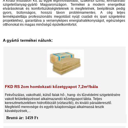
A Knauf Insulation Kft. az egyik leginnovatívabb, szakértői szintű, fenntartható
szigetelőanyag-gyártó Magyarországon. Termékei a modern energetikai
elvárásoknak és komfortszükségleteknek is megfelelnek, beépítésük pedig
gyors, biztonságos, hosszú távon problémamentes. A cég teljes
termékpalettája professzionális megoldást nyújt családi és ipari szigetelési
projektekhez, garantálva a versenyképes energiahatékonyságot, egészséges
otthonokat és magas minőségű épületkomfortot.
A gyártó termékei nálunk:
FKD RS 2cm homlokzati kőzetgyapot 7,2m²/bála
Fekvőszálas, vakolható, külső falak hő-, hang- és tűzvédelmi szigetelésére
vakolt felületképzéssel alkalmazandó kőzetgyapot tábla. Teljes
keresztmetszetében hidrofóbizált (víztaszító), és kiváló páraáteresztő.
Megfelelő merevsége és egyéb tulajdonságai alkalmassá teszik
kávaképzések,...
Bruttó ár: 1459 Ft