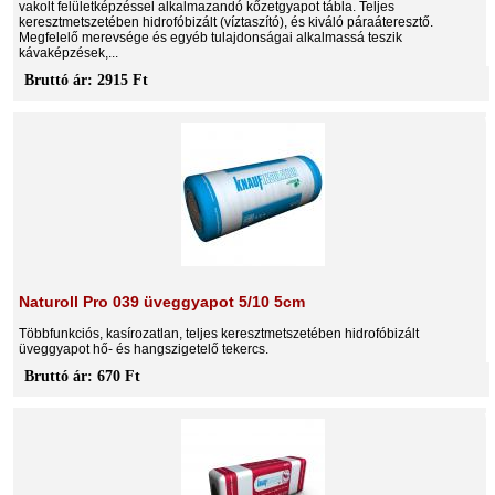
vakolt felületképzéssel alkalmazandó kőzetgyapot tábla. Teljes
keresztmetszetében hidrofóbizált (víztaszító), és kiváló páraáteresztő.
Megfelelő merevsége és egyéb tulajdonságai alkalmassá teszik
kávaképzések,...
Bruttó ár: 2915 Ft
Naturoll Pro 039 üveggyapot 5/10 5cm
Többfunkciós, kasírozatlan, teljes keresztmetszetében hidrofóbizált
üveggyapot hő- és hangszigetelő tekercs.
Bruttó ár: 670 Ft