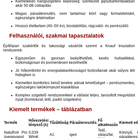
Kiemelkedő hangszigetelő képesség: szerkezeti gipszkartonfalakban
akár 50 dB csillapítás​
Magas páraáteresztés, nem tartalmaz klórt vagy formaldehidet,
egészségre ártalmatlan​
Hosszú élettartam (40–50 év), biostabilitás, rágcsáló- és penészálló​
Felhasználói, szakmai tapasztalatok
Építőipari szakértők és lakossági vásárlók szerint a Knauf Insulation
rendszerek:
Egyszerűen és gyorsan beépíthetőek, kevés hulladékkal,
biztonságosan és pormentesen kezelhetők​
Jó hőkomfortot és energiatakarékosságot biztosítanak akár súlyos téli
hidegben is​
Kiemelten komfortos belső terekre adnak lehetőséget – penészmentes,
egészséges lakókörnyezet kialakítása​
Komplex szigetelő rendszereikkel a vállalat teljes, tanúsított megoldást
nyújt (homlokzat, tető, padló szigetelés)
Kiemelt termékek – táblázatban
Hővezetési
Fő
Termék
Tűzállóság
Páraáteresztés
Kiemelt el
tényező (λ)
alkalmazás
Tető,
NatuRoll Pro
0,039
Könnyű, r
A1
igen
válaszfal,
üveggyapot
W/mK
páraáteresz