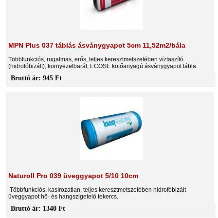
MPN Plus 037 táblás ásványgyapot 5cm 11,52m2/bála
Többfunkciós, rugalmas, erős, teljes keresztmetszetében víztaszító
(hidrofóbizált), környezetbarát, ECOSE kötőanyagú ásványgyapot tábla.
Bruttó ár: 945 Ft
Naturoll Pro 039 üveggyapot 5/10 10cm
Többfunkciós, kasírozatlan, teljes keresztmetszetében hidrofóbizált
üveggyapot hő- és hangszigetelő tekercs.
Bruttó ár: 1340 Ft