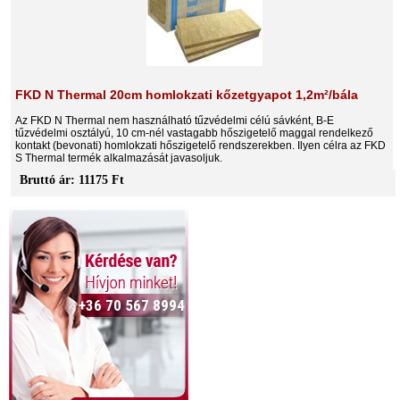
FKD N Thermal 20cm homlokzati kőzetgyapot 1,2m²/bála
Az FKD N Thermal nem használható tűzvédelmi célú sávként, B-E
tűzvédelmi osztályú, 10 cm-nél vastagabb hőszigetelő maggal rendelkező
kontakt (bevonati) homlokzati hőszigetelő rendszerekben. Ilyen célra az FKD
S Thermal termék alkalmazását javasoljuk.
Bruttó ár: 11175 Ft
+36 70 567 8994