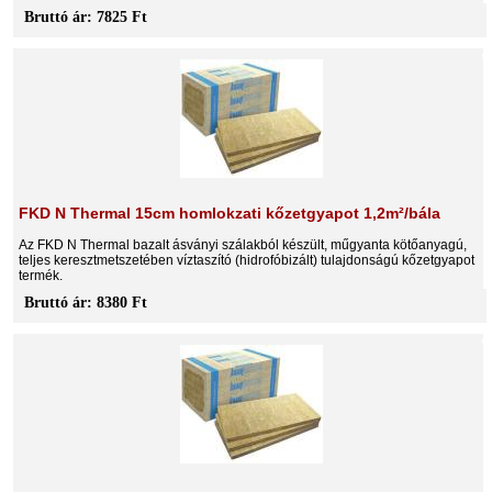
Bruttó ár: 7825 Ft
FKD N Thermal 15cm homlokzati kőzetgyapot 1,2m²/bála
Az FKD N Thermal bazalt ásványi szálakból készült, műgyanta kötőanyagú,
teljes keresztmetszetében víztaszító (hidrofóbizált) tulajdonságú kőzetgyapot
termék.
Bruttó ár: 8380 Ft