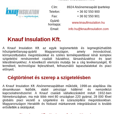
Cím:
8924 Alsónemesapáti Ipartelep
Telefon:
+ 36 92 550 900
Fax:
+ 36 92 550 901
Gyártó
www.knaufinsulation.hu
honlapja:
Email:
info.hu@knaufinsulation.com
Knauf Insulation Kft.
A Knauf Insulation Kft. az egyik legismertebb és legmegbízhatóbb
hőszigetelőanyag-gyártó Magyarországon, amely innovációval,
környezettudatos megoldásokkal és széles termékpalettával kínál komplex
szigetelési rendszereket családi házakhoz, társasházakhoz és ipari
létesítményekhez. A következő elemzés mutatja be a cég tevékenységét, fő
termékeit, technológiai fejlesztéseit, felhasználói tapasztalatokat és piaci
előnyeit.​
Cégtörténet és szerep a szigetelésben
A Knauf Insulation Kft. Alsónemesapátiban működik, 1998-as alapítása óta
dinamikusan fejlődik, stabil pénzügyi háttérrel és nemzetközi
kapcsolatrendszerrel. A Knauf családi vállalkozásként indult 1932-ben
Németországban, ma már több mint 80 országban 220 gyárral, 28 000 fővel
globális piaci vezető a szigetelési és szárazépítési megoldásokban.
Magyarországon Heraklith és Nobasil márkanevek integrálásával is tovább
erősítették a skálájukat.​