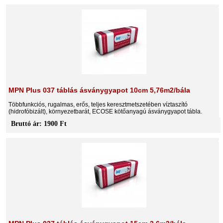
MPN Plus 037 táblás ásványgyapot 10cm 5,76m2/bála
Többfunkciós, rugalmas, erős, teljes keresztmetszetében víztaszító
(hidrofóbizált), környezetbarát, ECOSE kötőanyagú ásványgyapot tábla.
Bruttó ár: 1900 Ft