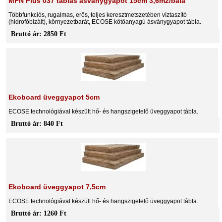
MPN Plus 037 táblás ásványgyapot 15cm 3,6m2/bála
Többfunkciós, rugalmas, erős, teljes keresztmetszetében víztaszító
(hidrofóbizált), környezetbarát, ECOSE kötőanyagú ásványgyapot tábla.
Bruttó ár: 2850 Ft
Ekoboard üveggyapot 5cm
ECOSE technológiával készült hő- és hangszigetelő üveggyapot tábla.
Bruttó ár: 840 Ft
Ekoboard üveggyapot 7,5cm
ECOSE technológiával készült hő- és hangszigetelő üveggyapot tábla.
Bruttó ár: 1260 Ft