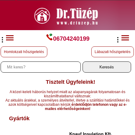
06704240199
Homlokzati hőszigetelés
Lábazati hőszigetelés
Tisztelt Ügyfeleink!
A közel-keleti háborús helyzet miatt az alapanyagárak folyamatosan és
kiszámíthatatlanul változnak:
Az aktuális árakkal, a személyes átvétellel, illetve a szállítási határidőkkel és
azok költségeivel kapcsolatban kérjük
érdeklődjön telefonon vagy az e-
mailes elérhetőségeinken!
Gyártók
Knauf Insulation Kft.