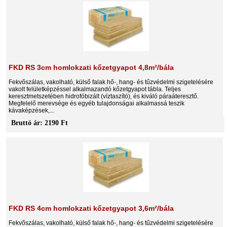
FKD RS 3cm homlokzati kőzetgyapot 4,8m²/bála
Fekvőszálas, vakolható, külső falak hő-, hang- és tűzvédelmi szigetelésére
vakolt felületképzéssel alkalmazandó kőzetgyapot tábla. Teljes
keresztmetszetében hidrofóbizált (víztaszító), és kiváló páraáteresztő.
Megfelelő merevsége és egyéb tulajdonságai alkalmassá teszik
kávaképzések,...
Bruttó ár: 2190 Ft
FKD RS 4cm homlokzati kőzetgyapot 3,6m²/bála
Fekvőszálas, vakolható, külső falak hő-, hang- és tűzvédelmi szigetelésére