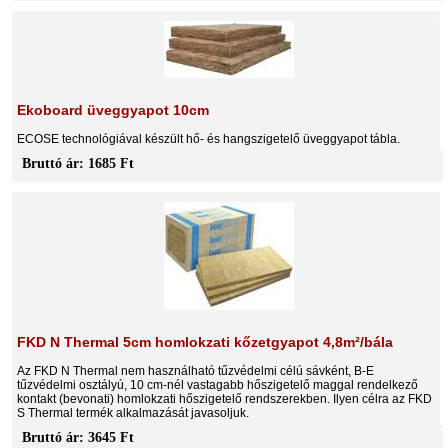
Ekoboard üveggyapot 10cm
ECOSE technológiával készült hő- és hangszigetelő üveggyapot tábla.
Bruttó ár: 1685 Ft
FKD N Thermal 5cm homlokzati kőzetgyapot 4,8m²/bála
Az FKD N Thermal nem használható tűzvédelmi célú sávként, B-E
tűzvédelmi osztályú, 10 cm-nél vastagabb hőszigetelő maggal rendelkező
kontakt (bevonati) homlokzati hőszigetelő rendszerekben. Ilyen célra az FKD
S Thermal termék alkalmazását javasoljuk.
Bruttó ár: 3645 Ft