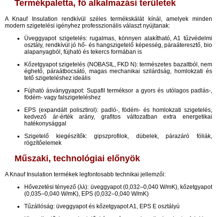
Termékpaletta, fő alkalmazási területek
A Knauf Insulation rendkívül széles termékskálát kínál, amelyek minden
modern szigetelési igényhez professzionális választ nyújtanak:​
Üveggyapot szigetelés: rugalmas, könnyen alakítható, A1 tűzvédelmi
osztály, rendkívül jó hő- és hangszigetelő képesség, páraáteresztő, bio
alapanyagból, fújható és tekercs formában is​​
Kőzetgyapot szigetelés (NOBASIL, FKD N): természetes bazaltból, nem
éghető, páraátbocsátó, magas mechanikai szilárdság, homlokzati és
tető szigeteléshez ideális​
Fújható ásványgyapot: Supafil terméksor a gyors és utólagos padlás-,
födém- vagy falszigeteléshez​
EPS (expandált polisztirol): padló-, födém- és homlokzati szigetelés,
kedvező ár-érték arány, grafitos változatban extra energetikai
hatékonysággal
Szigetelő kiegészítők: gipszprofilok, dübelek, párazáró fóliák,
rögzítőelemek
Műszaki, technológiai előnyök
A Knauf Insulation termékek legfontosabb technikai jellemzői:
Hővezetési tényező (
λ
λ
): üveggyapot (0,032–0,040 W/mK), kőzetgyapot
(0,035–0,040 W/mK), EPS (0,032–0,040 W/mK)​
Tűzállóság: üveggyapot és kőzetgyapot A1, EPS E osztályú