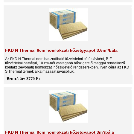
FKD N Thermal 6cm homlokzati kőzetgyapot 3,6m²/bála
Az FKD N Thermal nem használható tűzvédelmi célú sávként, B-E
tűzvédelmi osztályú, 10 cm-nél vastagabb hőszigetelő maggal rendelkező
kontakt (bevonati) homlokzati hőszigetelő rendszerekben. Ilyen célra az FKD
S Thermal termék alkalmazását javasoljuk.
Bruttó ár: 3770 Ft
FKD N Thermal 8cm homlokzati kőzetgyapot 3m²/bála