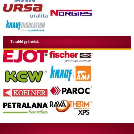
További gyártóink
ÁSZF
|
Adatkezelési tájékoztató
|
Oldaltérkép