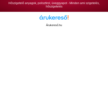
Hőszigetelő anyagok, polisztirol, üveggyapot - Minden ami szigetelés,
hőszigetelés
Árukereső.hu