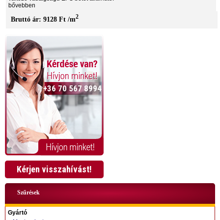
bővebben
2
Bruttó ár: 9128 Ft /m
+36 70 567 8994
Kérjen visszahívást!
Szűrések
Gyártó