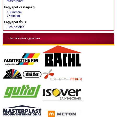
Masterplast
Fagyapot vastagság
100mmcm
75mmcm
+36 70 424 0199
Fagyapot típus
EPS betétes
Termékszűrés gyártóra