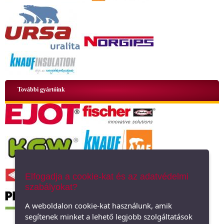
További gyártóink
Elfogadja a cookie-kat és az adatvédelmi
szabályokat?
A weboldalon cookie-kat használunk, amik
segítenek minket a lehető legjobb szolgáltatások