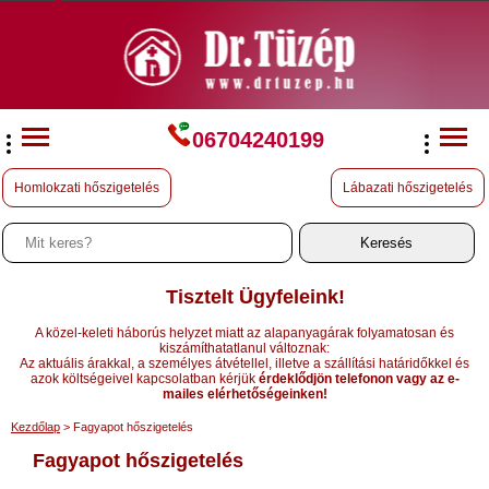
06704240199
Homlokzati hőszigetelés
Lábazati hőszigetelés
Tisztelt Ügyfeleink!
A közel-keleti háborús helyzet miatt az alapanyagárak folyamatosan és
kiszámíthatatlanul változnak:
Az aktuális árakkal, a személyes átvétellel, illetve a szállítási határidőkkel és
azok költségeivel kapcsolatban kérjük
érdeklődjön telefonon vagy az e-
mailes elérhetőségeinken!
Kezdőlap
> Fagyapot hőszigetelés
Fagyapot hőszigetelés