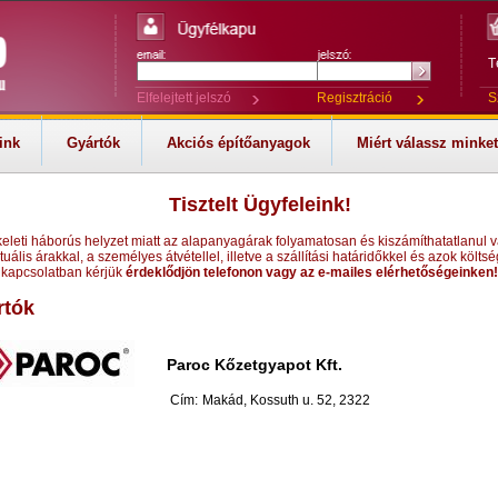
T
Elfelejtett jelszó
Regisztráció
S
ink
Gyártók
Akciós építőanyagok
Miért válassz minke
Tisztelt Ügyfeleink!
keleti háborús helyzet miatt az alapanyagárak folyamatosan és kiszámíthatatlanul v
tuális árakkal, a személyes átvétellel, illetve a szállítási határidőkkel és azok költsé
kapcsolatban kérjük
érdeklődjön telefonon vagy az e-mailes elérhetőségeinken!
rtók
Paroc Kőzetgyapot Kft.
Cím:
Makád, Kossuth u. 52, 2322