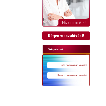
Kérjen visszahívást!
Színpaletták
Düfa homlokzati vakolat
Revco homlokzati vakolat