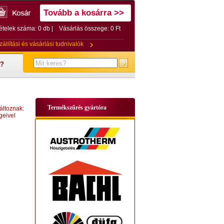
Tovább a kosárra >>
ételek száma: 0 db |
Vásárlás összege:
0 Ft
zállítási és vásárlási tudnivalók
t?
Termékszűrés gyártóra
áltoznak:
geivel