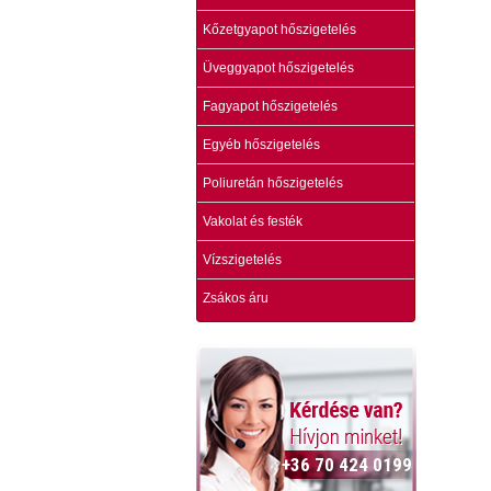
Kőzetgyapot hőszigetelés
Üveggyapot hőszigetelés
Fagyapot hőszigetelés
Egyéb hőszigetelés
Poliuretán hőszigetelés
Vakolat és festék
Vízszigetelés
Zsákos áru
+36 70 424 0199