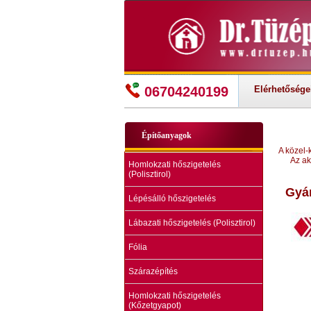
06704240199
Elérhetősége
Építőanyagok
A közel-
Az ak
Homlokzati hőszigetelés
(Polisztirol)
Gyá
Lépésálló hőszigetelés
Lábazati hőszigetelés (Polisztirol)
Fólia
Szárazépítés
Homlokzati hőszigetelés
(Kőzetgyapot)