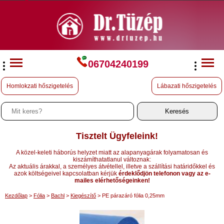
06704240199
Homlokzati hőszigetelés
Lábazati hőszigetelés
Tisztelt Ügyfeleink!
A közel-keleti háborús helyzet miatt az alapanyagárak folyamatosan és
kiszámíthatatlanul változnak:
Az aktuális árakkal, a személyes átvétellel, illetve a szállítási határidőkkel és
azok költségeivel kapcsolatban kérjük
érdeklődjön telefonon vagy az e-
mailes elérhetőségeinken!
Kezdőlap
>
Fólia
>
Bachl
>
Kiegészítő
> PE párazáró fólia 0,25mm