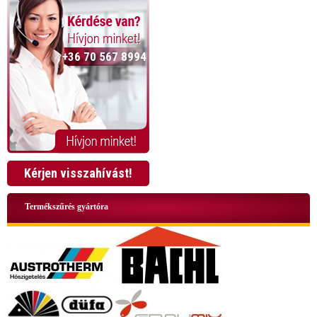
+36 70 567 8994
Kérjen visszahívást!
Termékszűrés gyártóra
+36 70 424 0199