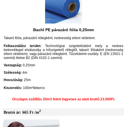
Bachl PE párazáró fólia 0,25mm
Takaró fólia, párazáró rétegként, nedvesség elleni védelem.
Felhasználási terület:
Technológiai szigetelésként mely a nedves
betonréteget elválasztja a hőszigetelő rétegtől, takaró fóliaként (nedvesség
elleni védelem), vagy párazáró rétegként. Tűzvédelmi osztály: E (EN 13501-1
szerint) illetve B2 (DIN 4102-1 szerint).
Vastagság:
0,25mm
Szélesség:
4m
Hosszúság:
25m
Kiszerelés:
100m²/tekercs
Országos szállítás 20m3 felett ingyenes az alatt bruttó 23.000Ft.
2
Bruttó ár: 665 Ft /m