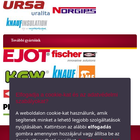
További gyártóink
Elfogadja a cookie-kat és az adatvédelmi
szabályokat?
A weboldalon cookie-kat használunk, amik
segítenek minket a lehető legjobb szolgáltatások
nyújtásában. Kattintson az alábbi
elfogadás
ÁSZF
|
Adatkezelési tájékoztató
|
Oldaltérkép
gombra amennyien hozzájárul vagy állítsa be az