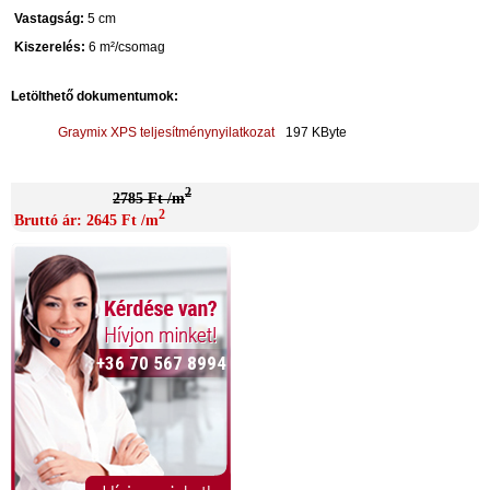
Vastagság:
5
cm
Kiszerelés:
6 m²/csomag
Letölthető dokumentumok:
Graymix XPS teljesítménynyilatkozat
197 KByte
2
2785 Ft /m
2
Bruttó ár: 2645 Ft /m
+36 70 567 8994