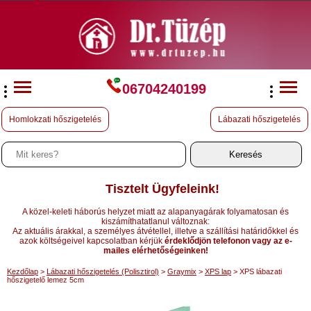
06704240199
Homlokzati hőszigetelés
Lábazati hőszigetelés
Tisztelt Ügyfeleink!
A közel-keleti háborús helyzet miatt az alapanyagárak folyamatosan és
kiszámíthatatlanul változnak:
Az aktuális árakkal, a személyes átvétellel, illetve a szállítási határidőkkel és
azok költségeivel kapcsolatban kérjük
érdeklődjön telefonon vagy az e-
mailes elérhetőségeinken!
Kezdőlap
>
Lábazati hőszigetelés (Polisztirol)
>
Graymix
>
XPS lap
> XPS lábazati
hőszigetelő lemez 5cm