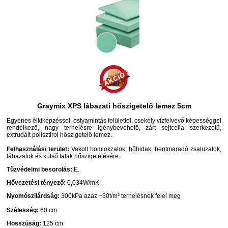
Graymix XPS lábazati hőszigetelő lemez 5cm
Egyenes élkiképzéssel, ostyamintás felülettel, csekély vízfelvevő képességgel
rendelkező, nagy terhelésre igénybevehető, zárt sejtcella szerkezetű,
extrudált polisztirol hőszigetelő lemez.
Felhasználási terület:
Vakolt homlokzatok, hőhidak, bentmaradó zsaluzatok,
lábazatok és külső falak hőszigetelésére.
Tűzvédelmi besorolás:
E.
Hővezetési tényező:
0,034W/mK
Nyomószilárdság:
300kPa azaz ~30t/m² terhelésnek felel meg
Szélesség:
60 cm
Hosszúság:
125 cm