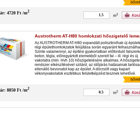
bőve
2
ár: 4720 Ft /m
2
m
Austrotherm AT-H80 homlokzati hőszigetelő lem
Az AUSTROTHERM AT-H80 expandált polisztirolhab új épület
régi épülethomlokzatok felújítása során egyaránt felhasználha
Szinte valamennyi, az építési gyakorlatban előforduló falszerk
beton, tégla, előregyártott elemekből szerelt fal – ill. régi és új
vakolatra (min. Hvh 10) hőszigetelésére alkalmas. A hőszigete
rendszer elkészítésével szilárd, az időjárás hatásainak tartós
ellenálló bevonatot kap az épület. A dörzsölt vagy kapart
vékonyvakolatok esztétikus felületképzést tesznek lehetővé.
bőve
2
ár: 8850 Ft /m
2
m