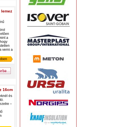
ő lemez
ínű
irol
hetően
int a
 hogy
stetlen
a verni a
bben
ez 16cm
eknél és
tó.
ezetre –
lő
an