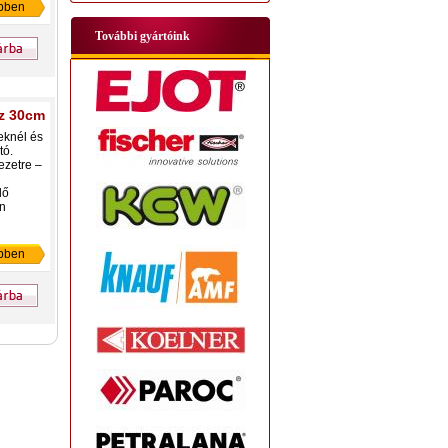
bben
További gyártóink
ez 30cm
eknél és
tó.
ezetre –
lő
an
bben