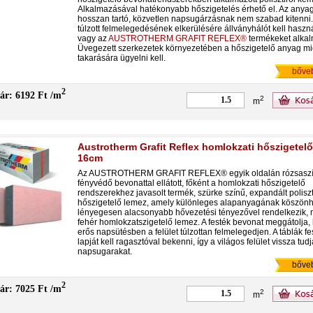
Alkalmazásával hatékonyabb hőszigetelés érhető el. Az anya
hosszan tartó, közvetlen napsugárzásnak nem szabad kitenni. 
túlzott felmelegedésének elkerülésére állványhálót kell haszná
vagy az
AUSTROTHERM GRAFIT REFLEX®
termékeket alkal
Üvegezett szerkezetek környezetében a hőszigetelő anyag mi
takarására ügyelni kell.
bőve
2
ár: 6192 Ft /m
2
m
Austrotherm Grafit Reflex homlokzati hőszigetel
16cm
Az AUSTROTHERM GRAFIT REFLEX® egyik oldalán rózsasz
fényvédő bevonattal ellátott, főként a homlokzati hőszigetelő
rendszerekhez javasolt termék, szürke színű, expandált poliszt
hőszigetelő lemez, amely különleges alapanyagának köszön
lényegesen alacsonyabb hővezetési tényezővel rendelkezik, m
fehér homlokzatszigetelő lemez. A festék bevonat meggátolja,
erős napsütésben a felület túlzottan felmelegedjen. A táblák fe
lapját kell ragasztóval bekenni, így a világos felület vissza tudj
napsugarakat.
bőve
2
ár: 7025 Ft /m
2
m