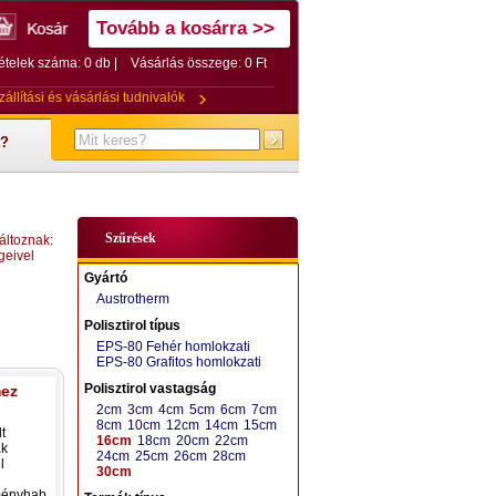
Tovább a kosárra >>
ételek száma: 0 db |
Vásárlás összege:
0 Ft
zállítási és vásárlási tudnivalók
t?
Szűrések
áltoznak:
geivel
Gyártó
Austrotherm
Polisztirol típus
EPS-80 Fehér homlokzati
EPS-80 Grafitos homlokzati
Polisztirol vastagság
mez
2cm
3cm
4cm
5cm
6cm
7cm
8cm
10cm
12cm
14cm
15cm
t
16cm
18cm
20cm
22cm
ak
24cm
25cm
26cm
28cm
l
30cm
ményhab.