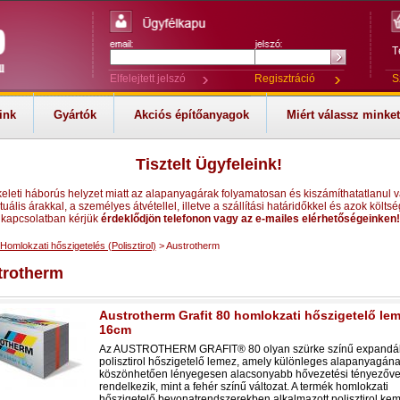
T
Elfelejtett jelszó
Regisztráció
S
ink
Gyártók
Akciós építőanyagok
Miért válassz minke
Tisztelt Ügyfeleink!
keleti háborús helyzet miatt az alapanyagárak folyamatosan és kiszámíthatatlanul v
tuális árakkal, a személyes átvétellel, illetve a szállítási határidőkkel és azok költsé
kapcsolatban kérjük
érdeklődjön telefonon vagy az e-mailes elérhetőségeinken!
Homlokzati hőszigetelés (Polisztirol)
> Austrotherm
trotherm
Austrotherm Grafit 80 homlokzati hőszigetelő le
16cm
Az AUSTROTHERM GRAFIT® 80 olyan szürke színű expandál
polisztirol hőszigetelő lemez, amely különleges alapanyagán
köszönhetően lényegesen alacsonyabb hővezetési tényezőve
rendelkezik, mint a fehér színű változat. A termék homlokzati
hőszigetelő bevonatrendszerekben alkalmazott polisztirol ke