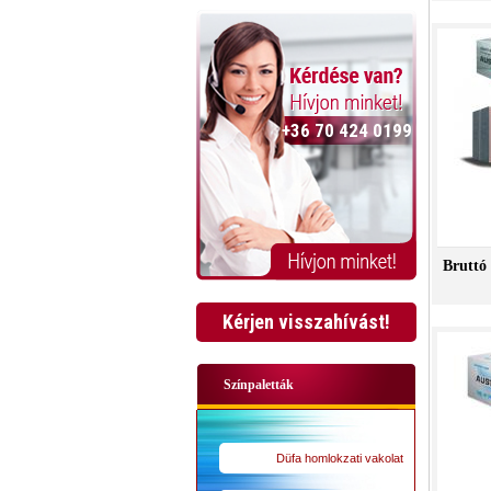
+36 70 424 0199
Bruttó 
Kérjen visszahívást!
Színpaletták
Düfa homlokzati vakolat