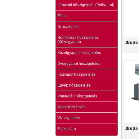
Lábazati hőszigetelés (Polisztirol)
Fólia
Szárazépítés
Homlokzati hőszigetelés
(Kőzetgyapot)
Bruttó 
Kőzetgyapot hőszigetelés
Üveggyapot hőszigetelés
Fagyapot hőszigetelés
Egyéb hőszigetelés
Poliuretán hőszigetelés
Vakolat és festék
Vízszigetelés
Bruttó 
Zsákos áru