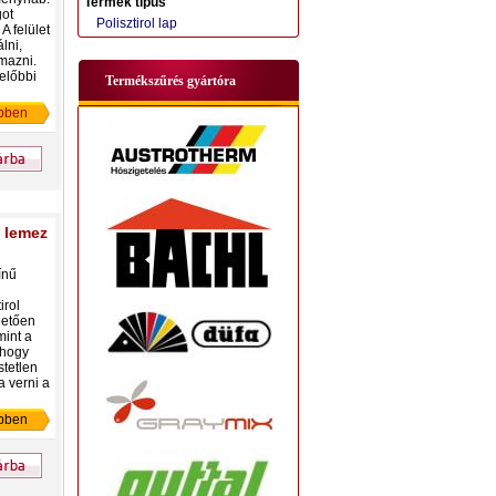
Termék típus
got
Polisztirol lap
A felület
lni,
mazni.
előbbi
Termékszűrés gyártóra
bben
ő lemez
ínű
irol
hetően
int a
 hogy
stetlen
a verni a
bben