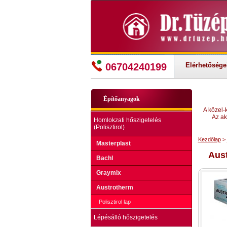
06704240199
Elérhetősége
Építőanyagok
A közel-
Az ak
Homlokzati hőszigetelés
(Polisztirol)
Kezdőlap
>
Masterplast
Aus
Bachl
Graymix
Austrotherm
Polisztirol lap
Lépésálló hőszigetelés