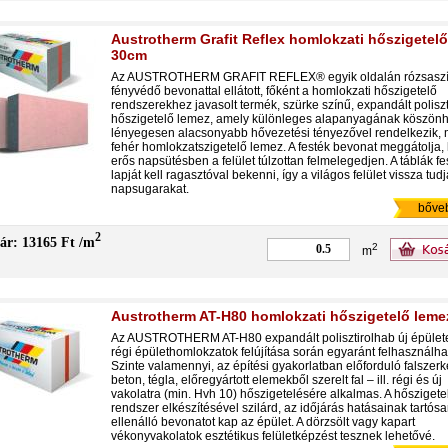
Austrotherm Grafit Reflex homlokzati hőszigetel
30cm
Az AUSTROTHERM GRAFIT REFLEX® egyik oldalán rózsasz
fényvédő bevonattal ellátott, főként a homlokzati hőszigetelő
rendszerekhez javasolt termék, szürke színű, expandált poliszt
hőszigetelő lemez, amely különleges alapanyagának köszön
lényegesen alacsonyabb hővezetési tényezővel rendelkezik, m
fehér homlokzatszigetelő lemez. A festék bevonat meggátolja,
erős napsütésben a felület túlzottan felmelegedjen. A táblák fe
lapját kell ragasztóval bekenni, így a világos felület vissza tudj
napsugarakat.
bőve
2
ár: 13165 Ft /m
2
m
Austrotherm AT-H80 homlokzati hőszigetelő lem
Az AUSTROTHERM AT-H80 expandált polisztirolhab új épület
régi épülethomlokzatok felújítása során egyaránt felhasználha
Szinte valamennyi, az építési gyakorlatban előforduló falszerk
beton, tégla, előregyártott elemekből szerelt fal – ill. régi és új
vakolatra (min. Hvh 10) hőszigetelésére alkalmas. A hőszigete
rendszer elkészítésével szilárd, az időjárás hatásainak tartós
ellenálló bevonatot kap az épület. A dörzsölt vagy kapart
vékonyvakolatok esztétikus felületképzést tesznek lehetővé.