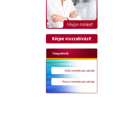
Kérjen visszahívást!
Színpaletták
Düfa homlokzati vakolat
Revco homlokzati vakolat