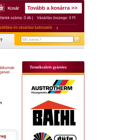
Tovább a kosárra >>
ételek száma: 0 db |
Vásárlás összege:
0 Ft
zállítási és vásárlási tudnivalók
t?
Termékszűrés gyártóra
áltoznak:
geivel
n
yag