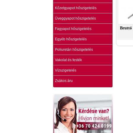
Kőzetgyapot hőszigetelés
Üveggyapot hőszigetelés
Bruttó 
Fagyapot hőszigetelés
Egyéb hőszigetelés
Poliuretán hőszigetelés
Vakolat és festék
Vízszigetelés
Zsákos áru
+36 70 424 0199