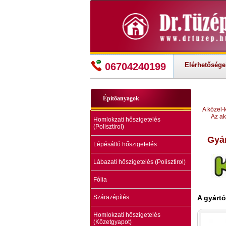
06704240199
Elérhetősége
Építőanyagok
A közel-
Az ak
Homlokzati hőszigetelés
(Polisztirol)
Gyá
Lépésálló hőszigetelés
Lábazati hőszigetelés (Polisztirol)
Fólia
A gyártó
Szárazépítés
Homlokzati hőszigetelés
(Kőzetgyapot)