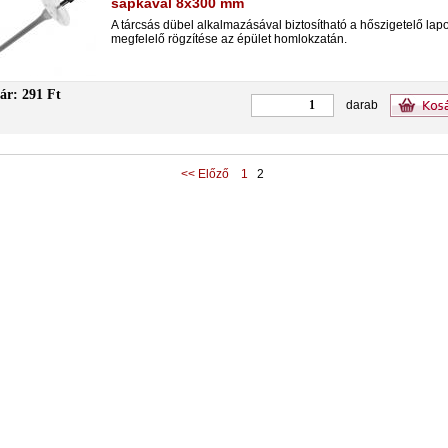
sapkával 8x300 mm
A tárcsás dübel alkalmazásával biztosítható a hőszigetelő lap
megfelelő rögzítése az épület homlokzatán.
ár: 291 Ft
darab
<< Előző
1
2