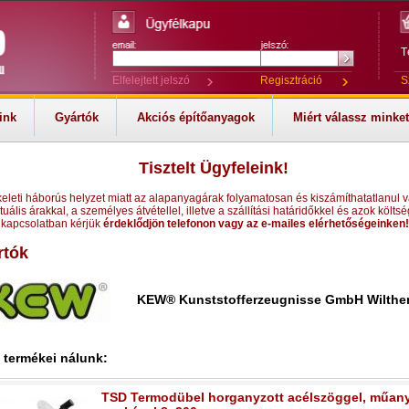
T
Elfelejtett jelszó
Regisztráció
S
ink
Gyártók
Akciós építőanyagok
Miért válassz minke
Tisztelt Ügyfeleink!
keleti háborús helyzet miatt az alapanyagárak folyamatosan és kiszámíthatatlanul v
tuális árakkal, a személyes átvétellel, illetve a szállítási határidőkkel és azok költsé
kapcsolatban kérjük
érdeklődjön telefonon vagy az e-mailes elérhetőségeinken!
rtók
KEW® Kunststofferzeugnisse GmbH Wilthe
 termékei nálunk:
TSD Termodübel horganyzott acélszöggel, műan