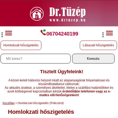
06704240199
Homlokzati hőszigetelés
Lábazati hőszigetelés
Tisztelt Ügyfeleink!
A közel-keleti háborús helyzet miatt az alapanyagárak folyamatosan és
kiszámíthatatlanul változnak:
Az aktuális árakkal, a személyes átvétellel, illetve a szállítási határidőkkel és
azok költségeivel kapcsolatban kérjük
érdeklődjön telefonon vagy az e-
mailes elérhetőségeinken!
Kezdőlap
> Homlokzati hőszigetelés (Polisztirol)
Homlokzati hőszigetelés