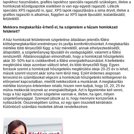
lapokhoz használatos, grafitos lapokhoz speciális ragasztó szükséges, illetve a
homlokzati kőzetgyapotok esetében is van egy egyedi ragasztó. Létezik
speciális XPS ragasztó is, igaz, XPS lapok ragasztására a sima dryvit, illetve a
grafitos ragasztó is alkalmas, függően az XPS lapok típusától, kialakításától,
felületétől.
Mekkora megtakarítás érhető el, ha szigetelem a házam homlokzati
felületeit?
A ház homlokzati felületeinek szigetelése általában jelentős fűtési
költségmegtakarítást eredményez és javítja komfortérzésünket. A megtakarítás
mértéke több tényezőtől függ: a ház méretétől, annak elhelyezkedésétől,
állapotától, a szigetelőanyag típusától és vastagságától, valamint a fűtési
rendszertől. Általánosságban elmondható, hogy a homlokzati hőszigetelés
akár 30- 50%-kal is csökkentheti a fűtési energiafelhasználást. A befektetés
megtérülési ideje azonban változó lehet, és több tényezőtől függ. Egyes
források szerint a homlokzati hőszigetelés megtérülési ideje 20-25 év is lehet,
mások szerint viszont akár soha nem térül meg. Ezért érdemes alaposan
tervezést és számításokat végezni a homlokzati hőszigetelés költségeivel és
előnyeivel kapcsolatban, mielőtt nekikezdünk a munkának. A megtakarítás
mértéke bizonyos értelemben relatív, hiszen nem tudjuk, hogy 10, 20, 25 év
múlva mekkorák lesznek az energiaköltségek. Azt is figyelembe kell venni,
hogy a ház egyéb részei szigetelve vannak-e, illetve, ha igen, milyen
szigetelőanyaggal. Szerepet játszik az is, hogy mennyire korszerűek a
nyílászárók. Összeségében szólva, ez egy igen összetett kérdéskör.
Különböző számítási modellek állnak rendelkezésre.