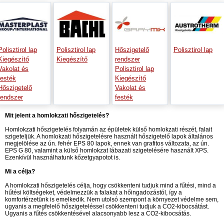
Polisztirol lap
Polisztirol lap
Hőszigetelő
Polisztirol lap
Kiegészítő
Kiegészítő
rendszer
Vakolat és
Polisztirol lap
festék
Kiegészítő
Hőszigetelő
Vakolat és
rendszer
festék
Mit jelent a homlokzati hőszigetelés?
Homlokzati hőszigetelés folyamán az épületek külső homlokzati részét, falait
szigeteljük. A homlokzati hőszigetelésre használt hőszigetelő lapok általános
megjelölése az ún. fehér EPS 80 lapok, ennek van grafitos változata, az ún.
EPS G 80, valamint a külső homlokzat lábazati szigetelésére használt XPS.
Ezenkívül használhatunk kőzetgyapotot is.
Mi a célja?
A homlokzati hőszigetelés célja, hogy csökkenteni tudjuk mind a fűtési, mind a
hűtési költségeket, védelmezzük a falakat a hőingadozástól, így a
komfortérzetünk is emelkedik. Nem utolsó szempont a környezet védelme sem,
ugyanis a megfelelő hőszigeteléssel csökkenteni tudjuk a CO2-kibocsátást.
Ugyanis a fűtés csökkentésével alacsonyabb lesz a CO2-kibocsátás.