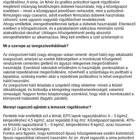
rögzítéséhez. A sima, ún fehér és grafitos polisztirol lapok rögzítésére
megfelelő műanyag beütőszeges dübelek használata, míg a kőzetgyapot
esetében – mivel a kőzetgyapot jelentősen nehezebb, mint a polisztirol-
fémszeges vagy csavaros, adott esetben fémszálas dübelek használata
célszerű, ezek ugyanis nagyobb rögzítőerővel rendelkeznek.
Ahogy említettük, elengedhetetlennek tartjuk a dübelek használatát. Ellenkező
esetben a hőingadozások, és a páratartalom változása minimális szintű
alakváltozást okozhat. Utólagos hőszigetelésnél pedig abszolút
elengedhetetlen az alkalmazása. Meg kell említeni a szél szívóerejét is.
Mi a szerepe az üvegszövethálónak?
Az üvegszövet háló (vagy ahogyan sokan ismerik: dryvit háló) egy alkáliaálló
üvegszövet, amelyet az esetek többségében a homlokzati hőszigetelő
rendszerek cementes glettelő és ágyazó rétegeinek megerősítésére
használják. Ezenkívül vakolatok erősítésére is használják, pontosabban a
vakolat repedésének megerősítésére, növelhető a szilárdsága és javítható a
tapadása, szükség esetén akár a repedések javításához is lehet üvegszövet
hálót használni.
Az üvegszövet háló feladata a szigetelő réteg védelme: növeli a felület
ütésállóságát, és biztosítja a kéregréteg repedésmentességét, valamint
simaságát. Nagyon fontos tulajdonsága ezenkívül, hogy védi a homlokzatot a
környezeti hatásoktól (fagytól, párától).
Mennyi ragasztó ajánlott a lemezek rögzítésekor?
Fentebb már említettük ezt a témát, EPS lapok ragasztásához 4 – 5 kg/m2,
kérgesítéshez 4,5 kg/m2, azaz legalább 8 kg /m2. Kőzetgyapot lapoknál, 40%-
os felületű ragasztásnál 5 – 6 kg/m2, kérgesítéshez 8 kg/m2, azaz összesen
akár 12-14 kg is szükséges.
Fontos arra figyelni, hogy különböző típusú hőszigetelések esetén különböző
típusú ragasztókat célszerű használni. Az ún. dryvit ragasztó a sima polisztirol