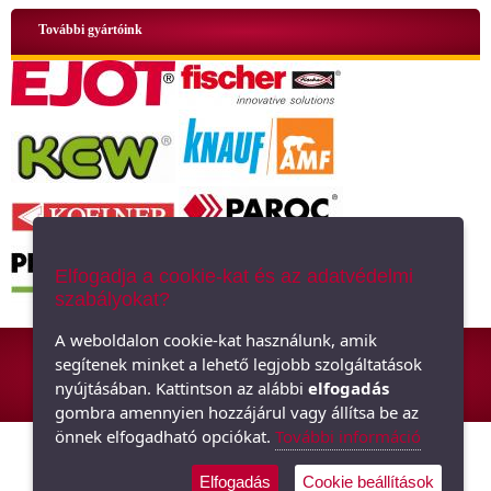
További gyártóink
Elfogadja a cookie-kat és az adatvédelmi
szabályokat?
ÁSZF
|
Adatkezelési tájékoztató
|
Oldaltérkép
A weboldalon cookie-kat használunk, amik
segítenek minket a lehető legjobb szolgáltatások
Hőszigetelő anyagok, polisztirol, üveggyapot - Minden ami szigetelés,
nyújtásában. Kattintson az alábbi
elfogadás
hőszigetelés
gombra amennyien hozzájárul vagy állítsa be az
önnek elfogadható opciókat.
További információ
Elfogadás
Cookie beállítások
Árukereső.hu