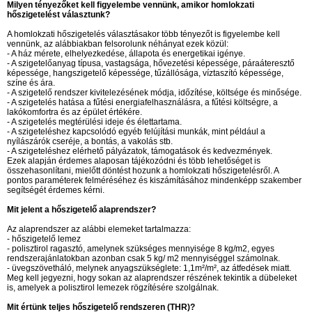
Milyen tényezőket kell figyelembe vennünk, amikor homlokzati
hőszigetelést választunk?
A homlokzati hőszigetelés választásakor több tényezőt is figyelembe kell
vennünk, az alábbiakban felsorolunk néhányat ezek közül:
- A ház mérete, elhelyezkedése, állapota és energetikai igénye.
- A szigetelőanyag típusa, vastagsága, hővezetési képessége, páraáteresztő
képessége, hangszigetelő képessége, tűzállósága, víztaszító képessége,
színe és ára.
- A szigetelő rendszer kivitelezésének módja, időzítése, költsége és minősége.
- A szigetelés hatása a fűtési energiafelhasználásra, a fűtési költségre, a
lakókomfortra és az épület értékére.
- A szigetelés megtérülési ideje és élettartama.
- A szigeteléshez kapcsolódó egyéb felújítási munkák, mint például a
nyílászárók cseréje, a bontás, a vakolás stb.
- A szigeteléshez elérhető pályázatok, támogatások és kedvezmények.
Ezek alapján érdemes alaposan tájékozódni és több lehetőséget is
összehasonlítani, mielőtt döntést hozunk a homlokzati hőszigetelésről. A
pontos paraméterek felméréséhez és kiszámításához mindenképp szakember
segítségét érdemes kérni.
Mit jelent a hőszigetelő alaprendszer?
Az alaprendszer az alábbi elemeket tartalmazza:
- hőszigetelő lemez
- polisztirol ragasztó, amelynek szükséges mennyisége 8 kg/m2, egyes
rendszerajánlatokban azonban csak 5 kg/ m2 mennyiséggel számolnak.
- üvegszövetháló, melynek anyagszükséglete: 1,1m²/m², az átfedések miatt.
Meg kell jegyezni, hogy sokan az alaprendszer részének tekintik a dübeleket
is, amelyek a polisztirol lemezek rögzítésére szolgálnak.
Mit értünk teljes hőszigetelő rendszeren (THR)?