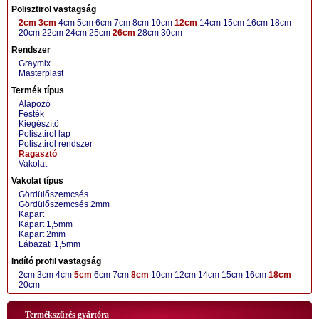
Polisztirol vastagság
2cm
3cm
4cm
5cm
6cm
7cm
8cm
10cm
12cm
14cm
15cm
16cm
18cm
20cm
22cm
24cm
25cm
26cm
28cm
30cm
Rendszer
Graymix
Masterplast
Termék típus
Alapozó
Festék
Kiegészítő
Polisztirol lap
Polisztirol rendszer
Ragasztó
Vakolat
Vakolat típus
Gördülőszemcsés
Gördülőszemcsés 2mm
Kapart
Kapart 1,5mm
Kapart 2mm
Lábazati 1,5mm
Indító profil vastagság
2cm
3cm
4cm
5cm
6cm
7cm
8cm
10cm
12cm
14cm
15cm
16cm
18cm
20cm
Termékszűrés gyártóra