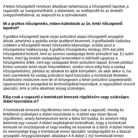
A teljes hőszigetelő rendszer általában tartalmazza a hőszigetelő lapokat, a
ragasztót, az üvegszövethálót, a dübeleket, az indítóprofilt és az élvédőt
üvegszövethálóval, az alapozót és a színvakolatot.
Mi a grafitos hőszigetelés, miben különbözik az ún. fehér hőszigetelő
lapoktól?
A grafitos hőszigetelő lapok olyan polisztirol alapú hőszigetelő anyagból
állnak, amelyhez a gyártás során grafitport kevernek. A grafitadalék hatására
csökken a hőszigetelő lemez hővezetési képessége, ezáltal javul a
hőszigetelési hatékonyság. A grafitos hőszigetelés mintegy 20%-kal jobb
hőszigetelést biztosít, mint az azonos vastagságú fehér polisztirol lap. Ez azért
fontos, mert így kisebb vastagságú lemezekkel is elérhető ugyanaz a
hőszigetelési érték, mint egy vastagabb fehér polisztirol lappal. Ennek például
fontos szerepe lehet olyan helyzetekben, amikor nincs elég hely a vastag
hőszigeteléshez, például az ablakok és ajtók környékén, de akár akkor is, ha
nem szeretnénk túl vastag polisztirol lapot használni a homlokzati felületen.
Kivitelezési módszere nem tér el lényegesen a fehér polisztirol szigetelésétől,
ugyanazokat az anyagokat és technológiákat használjuk, a ragasztóból viszont
speciális, erre a célra alkalmas anyag szükséges.
Elég csak a ragasztó a homlokzati lemezek rögzítésére vagy szükséges
dübel használata is?
A homlokzati lemezek rögzítéséhez nem elég csak a ragasztó, mindig és
feltétlenül szükséges a dübel használata is. A dübel egy olyan típusú
rögzítőelem, amely behelyezésre kerül a falba fúrt lyukba, és amelyre még
tekernek egy csavart. A dübel segítségével biztosítható, hogy a homlokzati
lemezek ne mozduljanak el vagy esetleg ne essenek le a falról. A dübel mérete
és mennyisége függ a homlokzati lemez típusától, vastagságától és a falazat
anyagától. Anyagszükséglet: általában 4-6 dübel 1 m2 homlokzati lemez