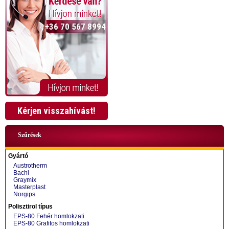
+36 70 567 8994
Kérjen visszahívást!
Szűrések
Gyártó
Austrotherm
Bachl
Graymix
Masterplast
Norgips
+36 70 424 0199
Polisztirol típus
EPS-80 Fehér homlokzati
EPS-80 Grafitos homlokzati