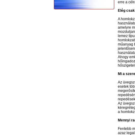
erre a cél
Elég csak
A homlokza
használata
amelyre mé
mozduljana
lemez típu
homlokzati
műanyag b
jelentősen
használata
Ahogy emlí
hőingadozá
hőszigetel
Mi a szer
Az üvegszö
esetek töb
megerősíté
repedéséne
repedések 
Az üvegszö
kéregréteg
a homlokza
Mennyi ra
Fentebb má
azaz legal