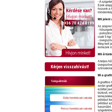
- A sziget
Ezek alapj
hozunk a h
mindenkép
Mit jelent
+36 70 424 0199
Az alapren
- hősziget
- poliszti
csak 5 kg
- üvegszöv
Meg kell j
lemezek rö
Mit értünk
A teljes h
üvegszövet
Kérjen visszahívást!
színvakola
Mi a grafi
Színpaletták
A grafitos
során graf
ezáltal ja
biztosít, 
lemezekkel
Düfa homlokzati vakolat
például fo
például az
használni 
Revco homlokzati vakolat
szigetelés