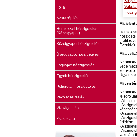
Kiegés
Vakola
Fólia
Hőszig
Szárazépítés
Mit jelent
Homlokzati hőszigetelés
Homlokzati
(Kőzetgyapot)
hőszigetel
grafitos v
Kőzetgyapot hőszigetelés
Ezenkívül 
Mi a célja
Üveggyapot hőszigetelés
A homlokza
Fagyapot hőszigetelés
védelmezzü
környezet 
Ugyanis a 
Egyéb hőszigetelés
Milyen té
Poliuretán hőszigetelés
A homlokza
felsorolun
Vakolat és festék
- A ház mé
- A sziget
Vízszigetelés
képessége,
- A sziget
- A sziget
Zsákos áru
értékére.
- A sziget
- A sziget
vakolás st