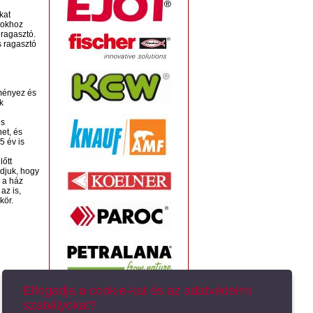
kat
apokhoz
 ragasztó.
s ragasztó
dményez és
k
is
et, és
5 év is
lőtt
djuk, hogy
 a ház
az is,
kör.
Elfogadja a cookie-kat és az adatvédelmi
szabályokat?