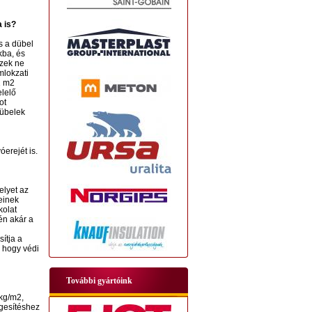
 is?
s a dübel
kba, és
ezek ne
mlokzati
1 m2
elelő
ot
dübelek
erejét is.
elyet az
einek
kolat
én akár a
ítja a
 hogy védi
További gyártóink
 kg/m2,
rgesítéshez