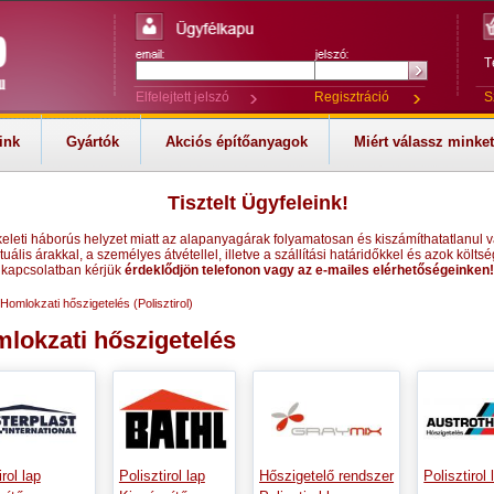
T
Elfelejtett jelszó
Regisztráció
S
ink
Gyártók
Akciós építőanyagok
Miért válassz minke
Tisztelt Ügyfeleink!
keleti háborús helyzet miatt az alapanyagárak folyamatosan és kiszámíthatatlanul v
tuális árakkal, a személyes átvétellel, illetve a szállítási határidőkkel és azok költsé
kapcsolatban kérjük
érdeklődjön telefonon vagy az e-mailes elérhetőségeinken!
Homlokzati hőszigetelés (Polisztirol)
lokzati hőszigetelés
irol lap
Polisztirol lap
Hőszigetelő rendszer
Polisztirol 