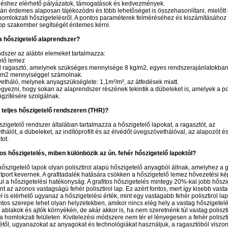
eléshez elérhető pályázatok, támogatások és kedvezmények.
án érdemes alaposan tájékozódni és több lehetőséget is összehasonlítani, mielőtt 
omlokzati hőszigetelésről. A pontos paraméterek felméréséhez és kiszámításához
p szakember segítségét érdemes kérni.
 a hőszigetelő alaprendszer?
dszer az alábbi elemeket tartalmazza:
elő lemez
rol ragasztó, amelynek szükséges mennyisége 8 kg/m2, egyes rendszerajánlatokba
/ m2 mennyiséggel számolnak.
etháló, melynek anyagszükséglete: 1,1m²/m², az átfedések miatt.
egyezni, hogy sokan az alaprendszer részének tekintik a dübeleket is, amelyek a pol
gzítésére szolgálnak.
 teljes hőszigetelő rendszeren (THR)?
őszigetelő rendszer általában tartalmazza a hőszigetelő lapokat, a ragasztót, az
hálót, a dübeleket, az indítóprofilt és az élvédőt üvegszövethálóval, az alapozót és
tot.
tos hőszigetelés, miben különbözik az ún. fehér hőszigetelő lapoktól?
 hőszigetelő lapok olyan polisztirol alapú hőszigetelő anyagból állnak, amelyhez a 
itport kevernek. A grafitadalék hatására csökken a hőszigetelő lemez hővezetési k
vul a hőszigetelési hatékonyság. A grafitos hőszigetelés mintegy 20%-kal jobb hőszi
mint az azonos vastagságú fehér polisztirol lap. Ez azért fontos, mert így kisebb vas
 is elérhető ugyanaz a hőszigetelési érték, mint egy vastagabb fehér polisztirol la
ntos szerepe lehet olyan helyzetekben, amikor nincs elég hely a vastag hőszigetel
 ablakok és ajtók környékén, de akár akkor is, ha nem szeretnénk túl vastag poliszti
a homlokzati felületen. Kivitelezési módszere nem tér el lényegesen a fehér poliszti
étől, ugyanazokat az anyagokat és technológiákat használjuk, a ragasztóból viszont