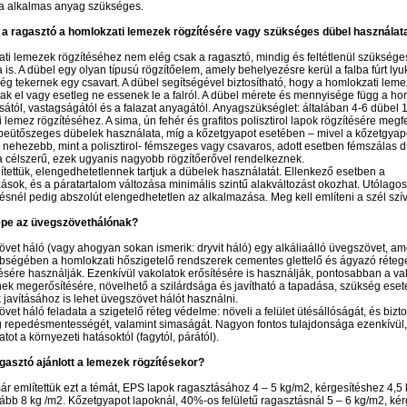
ra alkalmas anyag szükséges.
 a ragasztó a homlokzati lemezek rögzítésére vagy szükséges dübel használata
ti lemezek rögzítéséhez nem elég csak a ragasztó, mindig és feltétlenül szüksége
 is. A dübel egy olyan típusú rögzítőelem, amely behelyezésre kerül a falba fúrt lyu
g tekernek egy csavart. A dübel segítségével biztosítható, hogy a homlokzati lem
k el vagy esetleg ne essenek le a falról. A dübel mérete és mennyisége függ a ho
sától, vastagságától és a falazat anyagától. Anyagszükséglet: általában 4-6 dübel 
 lemez rögzítéséhez. A sima, ún fehér és grafitos polisztirol lapok rögzítésére megf
eütőszeges dübelek használata, míg a kőzetgyapot esetében – mivel a kőzetgyap
 nehezebb, mint a polisztirol- fémszeges vagy csavaros, adott esetben fémszálas 
 célszerű, ezek ugyanis nagyobb rögzítőerővel rendelkeznek.
tettük, elengedhetetlennek tartjuk a dübelek használatát. Ellenkező esetben a
sok, és a páratartalom változása minimális szintű alakváltozást okozhat. Utólagos
ésnél pedig abszolút elengedhetetlen az alkalmazása. Meg kell említeni a szél szívó
epe az üvegszövethálónak?
vet háló (vagy ahogyan sokan ismerik: dryvit háló) egy alkáliaálló üvegszövet, am
bségében a homlokzati hőszigetelő rendszerek cementes glettelő és ágyazó réteg
sére használják. Ezenkívül vakolatok erősítésére is használják, pontosabban a va
k megerősítésére, növelhető a szilárdsága és javítható a tapadása, szükség eset
javításához is lehet üvegszövet hálót használni.
vet háló feladata a szigetelő réteg védelme: növeli a felület ütésállóságát, és biztos
 repedésmentességét, valamint simaságát. Nagyon fontos tulajdonsága ezenkívül,
tot a környezeti hatásoktól (fagytól, párától).
gasztó ajánlott a lemezek rögzítésekor?
r említettük ezt a témát, EPS lapok ragasztásához 4 – 5 kg/m2, kérgesítéshez 4,5
ább 8 kg /m2. Kőzetgyapot lapoknál, 40%-os felületű ragasztásnál 5 – 6 kg/m2, ké