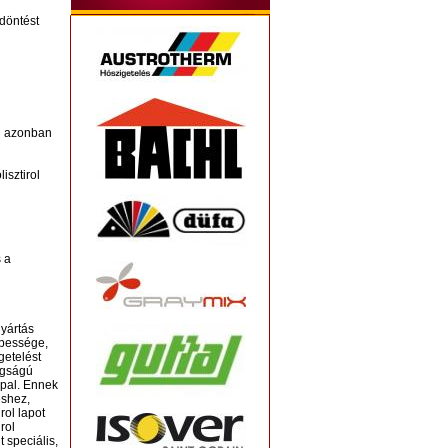
döntést
n azonban
isztirol
 a
gyártás
épessége,
getelést
tagságú
ppal. Ennek
éshez,
rol lapot
rol
 speciális,