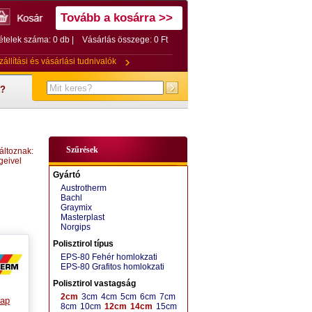
Tovább a kosárra >>
ételek száma: 0 db |
Vásárlás összege:
0 Ft
zállítási és vásárlási tudnivalók
t?
Szűrések
áltoznak:
geivel
Gyártó
Austrotherm
Bachl
Graymix
Masterplast
Norgips
Polisztirol típus
EPS-80 Fehér homlokzati
EPS-80 Grafitos homlokzati
Polisztirol vastagság
2cm
3cm
4cm
5cm
6cm
7cm
lap
8cm
10cm
12cm
14cm
15cm