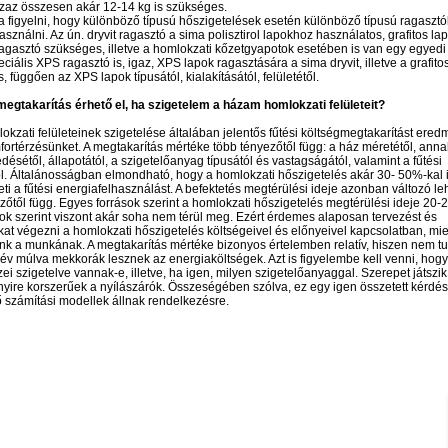
zaz összesen akár 12-14 kg is szükséges.
a figyelni, hogy különböző típusú hőszigetelések esetén különböző típusú ragasztó
asználni. Az ún. dryvit ragasztó a sima polisztirol lapokhoz használatos, grafitos l
ragasztó szükséges, illetve a homlokzati kőzetgyapotok esetében is van egy egyedi
eciális XPS ragasztó is, igaz, XPS lapok ragasztására a sima dryvit, illetve a grafito
, függően az XPS lapok típusától, kialakításától, felületétől.
egtakarítás érhető el, ha szigetelem a házam homlokzati felületeit?
okzati felületeinek szigetelése általában jelentős fűtési költségmegtakarítást ere
mfortérzésünket. A megtakarítás mértéke több tényezőtől függ: a ház méretétől, anna
désétől, állapotától, a szigetelőanyag típusától és vastagságától, valamint a fűtési
l. Általánosságban elmondható, hogy a homlokzati hőszigetelés akár 30- 50%-kal 
ti a fűtési energiafelhasználást. A befektetés megtérülési ideje azonban változó leh
zőtől függ. Egyes források szerint a homlokzati hőszigetelés megtérülési ideje 20-2
ok szerint viszont akár soha nem térül meg. Ezért érdemes alaposan tervezést és
at végezni a homlokzati hőszigetelés költségeivel és előnyeivel kapcsolatban, mie
k a munkának. A megtakarítás mértéke bizonyos értelemben relatív, hiszen nem tu
 év múlva mekkorák lesznek az energiaköltségek. Azt is figyelembe kell venni, hogy
ei szigetelve vannak-e, illetve, ha igen, milyen szigetelőanyaggal. Szerepet játszik 
ire korszerűek a nyílászárók. Összeségében szólva, ez egy igen összetett kérdés
számítási modellek állnak rendelkezésre.