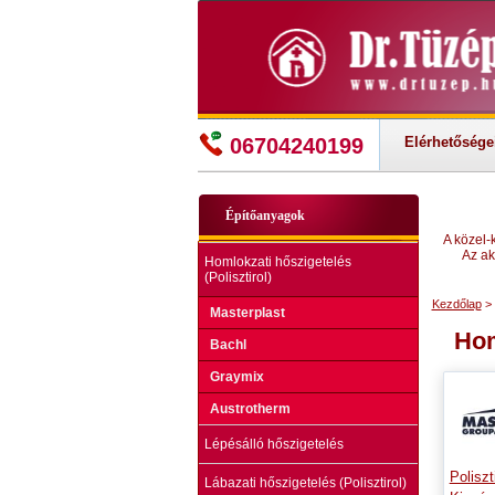
06704240199
Elérhetősége
Építőanyagok
A közel-
Az ak
Homlokzati hőszigetelés
(Polisztirol)
Kezdőlap
> 
Masterplast
Hom
Bachl
Graymix
Austrotherm
Lépésálló hőszigetelés
Poliszt
Lábazati hőszigetelés (Polisztirol)