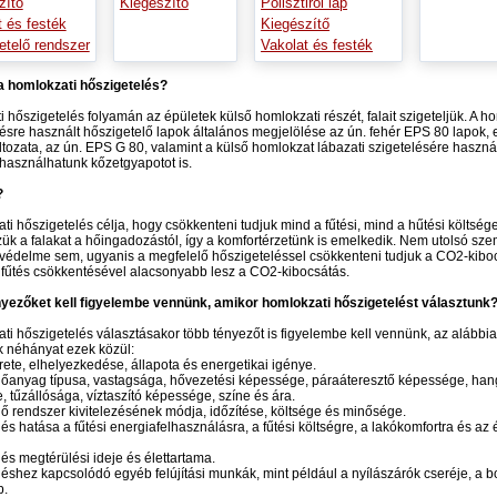
zítő
Kiegészítő
Polisztirol lap
t és festék
Kiegészítő
etelő rendszer
Vakolat és festék
 a homlokzati hőszigetelés?
 hőszigetelés folyamán az épületek külső homlokzati részét, falait szigeteljük. A h
ésre használt hőszigetelő lapok általános megjelölése az ún. fehér EPS 80 lapok,
áltozata, az ún. EPS G 80, valamint a külső homlokzat lábazati szigetelésére haszná
használhatunk kőzetgyapotot is.
?
ti hőszigetelés célja, hogy csökkenteni tudjuk mind a fűtési, mind a hűtési költsége
k a falakat a hőingadozástól, így a komfortérzetünk is emelkedik. Nem utolsó sz
védelme sem, ugyanis a megfelelő hőszigeteléssel csökkenteni tudjuk a CO2-kiboc
fűtés csökkentésével alacsonyabb lesz a CO2-kibocsátás.
nyezőket kell figyelembe vennünk, amikor homlokzati hőszigetelést választunk
ti hőszigetelés választásakor több tényezőt is figyelembe kell vennünk, az alábbi
k néhányat ezek közül:
rete, elhelyezkedése, állapota és energetikai igénye.
előanyag típusa, vastagsága, hővezetési képessége, páraáteresztő képessége, han
 tűzállósága, víztaszító képessége, színe és ára.
elő rendszer kivitelezésének módja, időzítése, költsége és minősége.
elés hatása a fűtési energiafelhasználásra, a fűtési költségre, a lakókomfortra és az 
elés megtérülési ideje és élettartama.
eléshez kapcsolódó egyéb felújítási munkák, mint például a nyílászárók cseréje, a b
b.