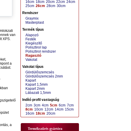
16cm
18cm
20cm
22cm
24cm
25cm
26cm
28cm
30cm
Rendszer
Graymix
Masterplast
Termék típus
omlokzati
 ennek van
Alapozó
lt XPS.
Festék
Kiegészítő
Polisztirol lap
Polisztirol rendszer
Ragasztó
ket,
Vakolat
empont a
Vakolat típus
sátást.
Gördülőszemcsés
Gördülőszemcsés 2mm
?
Kapart
Kapart 1,5mm
akban
Kapart 2mm
Lábazati 1,5mm
Indító profil vastagság
gszigetelő
2cm
3cm
4cm
5cm
6cm
7cm
8cm
10cm
12cm
14cm
15cm
épület
16cm
18cm
20cm
ontás, a
Termékszűrés gyártóra