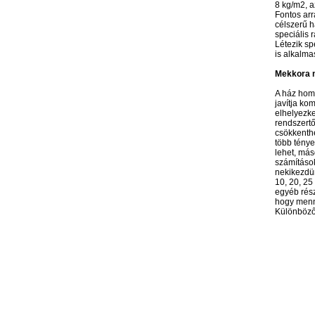
8 kg/m2, a
Fontos arr
célszerű h
speciális 
Létezik sp
is alkalmas
Mekkora m
A ház homl
javítja ko
elhelyezke
rendszertő
csökkenthe
több ténye
lehet, más
számítások
nekikezdün
10, 20, 25
egyéb rész
hogy menny
Különböző 