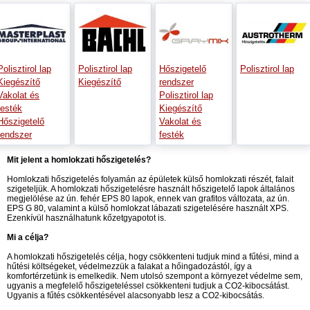
Polisztirol lap
Polisztirol lap
Hőszigetelő
Polisztirol lap
Kiegészítő
Kiegészítő
rendszer
Vakolat és
Polisztirol lap
festék
Kiegészítő
Hőszigetelő
Vakolat és
rendszer
festék
Mit jelent a homlokzati hőszigetelés?
Homlokzati hőszigetelés folyamán az épületek külső homlokzati részét, falait
szigeteljük. A homlokzati hőszigetelésre használt hőszigetelő lapok általános
megjelölése az ún. fehér EPS 80 lapok, ennek van grafitos változata, az ún.
EPS G 80, valamint a külső homlokzat lábazati szigetelésére használt XPS.
Ezenkívül használhatunk kőzetgyapotot is.
Mi a célja?
A homlokzati hőszigetelés célja, hogy csökkenteni tudjuk mind a fűtési, mind a
hűtési költségeket, védelmezzük a falakat a hőingadozástól, így a
komfortérzetünk is emelkedik. Nem utolsó szempont a környezet védelme sem,
ugyanis a megfelelő hőszigeteléssel csökkenteni tudjuk a CO2-kibocsátást.
Ugyanis a fűtés csökkentésével alacsonyabb lesz a CO2-kibocsátás.