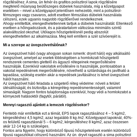
rögzítéséhez. A sima, ún fehér és grafitos polisztirol lapok rögzítésére
megfelelő műanyag beütőszeges dübelek használata, míg a kőzetgyapot
esetében – mivel a kőzetgyapot jelentősen nehezebb, mint a polisztirol-
fémszeges vagy csavaros, adott esetben fémszálas dübelek használata
célszerű, ezek ugyanis nagyobb rögzítőerővel rendelkeznek.
Ahogy említettük, elengedhetetlennek tartjuk a dübelek használatát. Ellenkező
esetben a hőingadozások, és a páratartalom változása minimális szintű
alakváltozást okozhat. Utólagos hőszigetelésnél pedig abszolút
elengedhetetlen az alkalmazása. Meg kell említeni a szél szívóerejét is.
Mi a szerepe az üvegszövethálónak?
Az üvegszövet háló (vagy ahogyan sokan ismerik: dryvit háló) egy alkáliaálló
üvegszövet, amelyet az esetek többségében a homlokzati hőszigetelő
rendszerek cementes glettelő és ágyazó rétegeinek megerősítésére
használják. Ezenkívül vakolatok erősítésére is használják, pontosabban a
vakolat repedésének megerősítésére, növelhető a szilárdsága és javítható a
tapadása, szükség esetén akár a repedések javításához is lehet üvegszövet
hálót használni.
Az üvegszövet háló feladata a szigetelő réteg védelme: növeli a felület
ütésállóságát, és biztosítja a kéregréteg repedésmentességét, valamint
simaságát. Nagyon fontos tulajdonsága ezenkívül, hogy védi a homlokzatot a
környezeti hatásoktól (fagytól, párától).
Mennyi ragasztó ajánlott a lemezek rögzítésekor?
Fentebb már említettük ezt a témát, EPS lapok ragasztásához 4 – 5 kg/m2,
kérgesítéshez 4,5 kg/m2, azaz legalább 8 kg /m2. Kőzetgyapot lapoknál, 40%-
os felületű ragasztásnál 5 – 6 kg/m2, kérgesítéshez 8 kg/m2, azaz összesen
akár 12-14 kg is szükséges.
Fontos arra figyelni, hogy különböző típusú hőszigetelések esetén különböző
típusú ragasztókat célszerű használni. Az ún. dryvit ragasztó a sima polisztirol