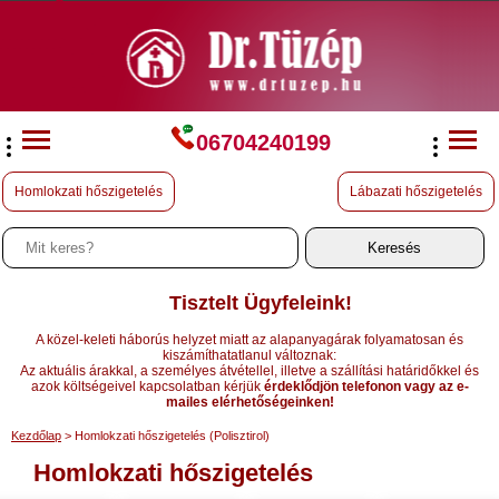
06704240199
Homlokzati hőszigetelés
Lábazati hőszigetelés
Tisztelt Ügyfeleink!
A közel-keleti háborús helyzet miatt az alapanyagárak folyamatosan és
kiszámíthatatlanul változnak:
Az aktuális árakkal, a személyes átvétellel, illetve a szállítási határidőkkel és
azok költségeivel kapcsolatban kérjük
érdeklődjön telefonon vagy az e-
mailes elérhetőségeinken!
Kezdőlap
> Homlokzati hőszigetelés (Polisztirol)
Homlokzati hőszigetelés