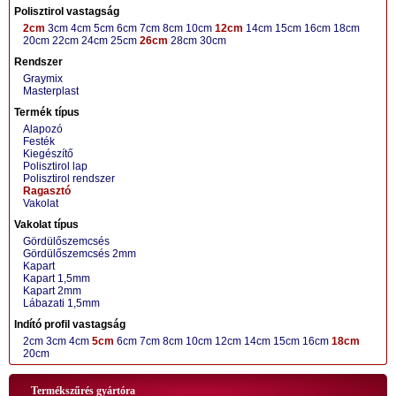
Polisztirol vastagság
2cm
3cm
4cm
5cm
6cm
7cm
8cm
10cm
12cm
14cm
15cm
16cm
18cm
20cm
22cm
24cm
25cm
26cm
28cm
30cm
Rendszer
Graymix
Masterplast
Termék típus
Alapozó
Festék
Kiegészítő
Polisztirol lap
Polisztirol rendszer
Ragasztó
Vakolat
Vakolat típus
Gördülőszemcsés
Gördülőszemcsés 2mm
Kapart
Kapart 1,5mm
Kapart 2mm
Lábazati 1,5mm
Indító profil vastagság
2cm
3cm
4cm
5cm
6cm
7cm
8cm
10cm
12cm
14cm
15cm
16cm
18cm
20cm
Termékszűrés gyártóra