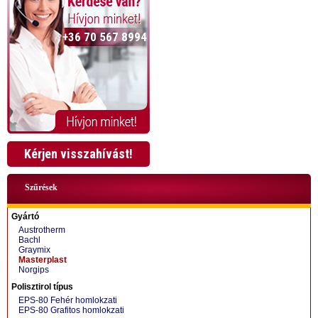
+36 70 567 8994
Kérjen visszahívást!
Szűrések
Gyártó
Austrotherm
Bachl
Graymix
Masterplast
Norgips
+36 70 424 0199
Polisztirol típus
EPS-80 Fehér homlokzati
EPS-80 Grafitos homlokzati