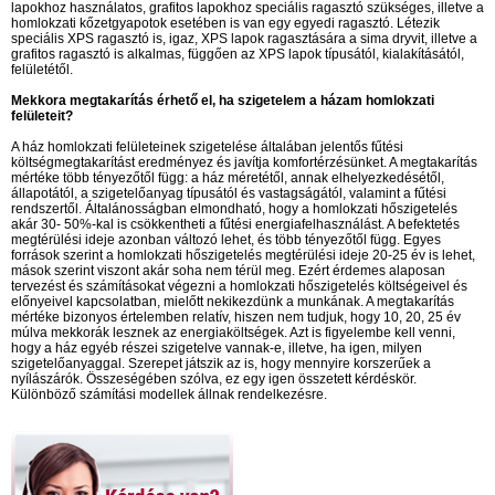
lapokhoz használatos, grafitos lapokhoz speciális ragasztó szükséges, illetve a
homlokzati kőzetgyapotok esetében is van egy egyedi ragasztó. Létezik
speciális XPS ragasztó is, igaz, XPS lapok ragasztására a sima dryvit, illetve a
grafitos ragasztó is alkalmas, függően az XPS lapok típusától, kialakításától,
felületétől.
Mekkora megtakarítás érhető el, ha szigetelem a házam homlokzati
felületeit?
A ház homlokzati felületeinek szigetelése általában jelentős fűtési
költségmegtakarítást eredményez és javítja komfortérzésünket. A megtakarítás
mértéke több tényezőtől függ: a ház méretétől, annak elhelyezkedésétől,
állapotától, a szigetelőanyag típusától és vastagságától, valamint a fűtési
rendszertől. Általánosságban elmondható, hogy a homlokzati hőszigetelés
akár 30- 50%-kal is csökkentheti a fűtési energiafelhasználást. A befektetés
megtérülési ideje azonban változó lehet, és több tényezőtől függ. Egyes
források szerint a homlokzati hőszigetelés megtérülési ideje 20-25 év is lehet,
mások szerint viszont akár soha nem térül meg. Ezért érdemes alaposan
tervezést és számításokat végezni a homlokzati hőszigetelés költségeivel és
előnyeivel kapcsolatban, mielőtt nekikezdünk a munkának. A megtakarítás
mértéke bizonyos értelemben relatív, hiszen nem tudjuk, hogy 10, 20, 25 év
múlva mekkorák lesznek az energiaköltségek. Azt is figyelembe kell venni,
hogy a ház egyéb részei szigetelve vannak-e, illetve, ha igen, milyen
szigetelőanyaggal. Szerepet játszik az is, hogy mennyire korszerűek a
nyílászárók. Összeségében szólva, ez egy igen összetett kérdéskör.
Különböző számítási modellek állnak rendelkezésre.