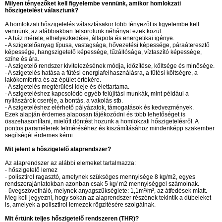
Milyen tényezőket kell figyelembe vennünk, amikor homlokzati
hőszigetelést választunk?
A homlokzati hőszigetelés választásakor több tényezőt is figyelembe kell
vennünk, az alábbiakban felsorolunk néhányat ezek közül:
- A ház mérete, elhelyezkedése, állapota és energetikai igénye.
- A szigetelőanyag típusa, vastagsága, hővezetési képessége, páraáteresztő
képessége, hangszigetelő képessége, tűzállósága, víztaszító képessége,
színe és ára.
- A szigetelő rendszer kivitelezésének módja, időzítése, költsége és minősége.
- A szigetelés hatása a fűtési energiafelhasználásra, a fűtési költségre, a
lakókomfortra és az épület értékére.
- A szigetelés megtérülési ideje és élettartama.
- A szigeteléshez kapcsolódó egyéb felújítási munkák, mint például a
nyílászárók cseréje, a bontás, a vakolás stb.
- A szigeteléshez elérhető pályázatok, támogatások és kedvezmények.
Ezek alapján érdemes alaposan tájékozódni és több lehetőséget is
összehasonlítani, mielőtt döntést hozunk a homlokzati hőszigetelésről. A
pontos paraméterek felméréséhez és kiszámításához mindenképp szakember
segítségét érdemes kérni.
Mit jelent a hőszigetelő alaprendszer?
Az alaprendszer az alábbi elemeket tartalmazza:
- hőszigetelő lemez
- polisztirol ragasztó, amelynek szükséges mennyisége 8 kg/m2, egyes
rendszerajánlatokban azonban csak 5 kg/ m2 mennyiséggel számolnak.
- üvegszövetháló, melynek anyagszükséglete: 1,1m²/m², az átfedések miatt.
Meg kell jegyezni, hogy sokan az alaprendszer részének tekintik a dübeleket
is, amelyek a polisztirol lemezek rögzítésére szolgálnak.
Mit értünk teljes hőszigetelő rendszeren (THR)?