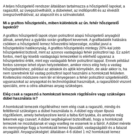
A teljes hőszigetelő rendszer általában tartalmazza a hőszigetelő lapokat, a
ragasztót, az üvegszövethálót, a dübeleket, az indítóprofilt és az élvédőt
üvegszövethálóval, az alapozót és a színvakolatot.
Mi a grafitos hőszigetelés, miben különbözik az ún. fehér hőszigetelő
lapoktól?
A grafitos hőszigetelő lapok olyan polisztirol alapú hőszigetelő anyagból
állnak, amelyhez a gyártás során grafitport kevernek. A grafitadalék hatására
csökken a hőszigetelő lemez hővezetési képessége, ezáltal javul a
hőszigetelési hatékonyság. A grafitos hőszigetelés mintegy 20%-kal jobb
hőszigetelést biztosít, mint az azonos vastagságú fehér polisztirol lap. Ez azért
fontos, mert így kisebb vastagságú lemezekkel is elérhető ugyanaz a
hőszigetelési érték, mint egy vastagabb fehér polisztirol lappal. Ennek például
fontos szerepe lehet olyan helyzetekben, amikor nincs elég hely a vastag
hőszigeteléshez, például az ablakok és ajtók környékén, de akár akkor is, ha
nem szeretnénk túl vastag polisztirol lapot használni a homlokzati felületen.
Kivitelezési módszere nem tér el lényegesen a fehér polisztirol szigetelésétől,
ugyanazokat az anyagokat és technológiákat használjuk, a ragasztóból viszont
speciális, erre a célra alkalmas anyag szükséges.
Elég csak a ragasztó a homlokzati lemezek rögzítésére vagy szükséges
dübel használata is?
A homlokzati lemezek rögzítéséhez nem elég csak a ragasztó, mindig és
feltétlenül szükséges a dübel használata is. A dübel egy olyan típusú
rögzítőelem, amely behelyezésre kerül a falba fúrt lyukba, és amelyre még
tekernek egy csavart. A dübel segítségével biztosítható, hogy a homlokzati
lemezek ne mozduljanak el vagy esetleg ne essenek le a falról. A dübel mérete
és mennyisége függ a homlokzati lemez típusától, vastagságától és a falazat
anyagától. Anyagszükséglet: általában 4-6 dübel 1 m2 homlokzati lemez