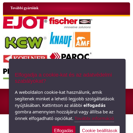
További gyártóink
Elfogadja a cookie-kat és az adatvédelmi
szabályokat?
ÁSZF
|
Adatkezelési tájékoztató
|
Oldaltérkép
A weboldalon cookie-kat használunk, amik
segítenek minket a lehető legjobb szolgáltatások
Hőszigetelő anyagok, polisztirol, üveggyapot - Minden ami szigetelés,
nyújtásában. Kattintson az alábbi
elfogadás
hőszigetelés
gombra amennyien hozzájárul vagy állítsa be az
önnek elfogadható opciókat.
További információ
Elfogadás
Cookie beállítások
Árukereső.hu