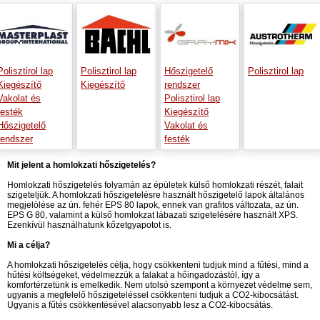
Polisztirol lap
Polisztirol lap
Hőszigetelő
Polisztirol lap
Kiegészítő
Kiegészítő
rendszer
Vakolat és
Polisztirol lap
festék
Kiegészítő
Hőszigetelő
Vakolat és
rendszer
festék
Mit jelent a homlokzati hőszigetelés?
Homlokzati hőszigetelés folyamán az épületek külső homlokzati részét, falait
szigeteljük. A homlokzati hőszigetelésre használt hőszigetelő lapok általános
megjelölése az ún. fehér EPS 80 lapok, ennek van grafitos változata, az ún.
EPS G 80, valamint a külső homlokzat lábazati szigetelésére használt XPS.
Ezenkívül használhatunk kőzetgyapotot is.
Mi a célja?
A homlokzati hőszigetelés célja, hogy csökkenteni tudjuk mind a fűtési, mind a
hűtési költségeket, védelmezzük a falakat a hőingadozástól, így a
komfortérzetünk is emelkedik. Nem utolsó szempont a környezet védelme sem,
ugyanis a megfelelő hőszigeteléssel csökkenteni tudjuk a CO2-kibocsátást.
Ugyanis a fűtés csökkentésével alacsonyabb lesz a CO2-kibocsátás.