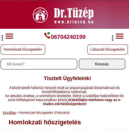
06704240199
Homlokzati hőszigetelés
Lábazati hőszigetelés
Tisztelt Ügyfeleink!
A közel-keleti háborús helyzet miatt az alapanyagárak folyamatosan és
kiszámíthatatlanul változnak:
Az aktuális árakkal, a személyes átvétellel, illetve a szállítási határidőkkel és
azok költségeivel kapcsolatban kérjük
érdeklődjön telefonon vagy az e-
mailes elérhetőségeinken!
Kezdőlap
> Homlokzati hőszigetelés (Polisztirol)
Homlokzati hőszigetelés