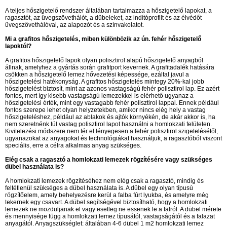
A teljes hőszigetelő rendszer általában tartalmazza a hőszigetelő lapokat, a
ragasztót, az üvegszövethálót, a dübeleket, az indítóprofilt és az élvédőt
üvegszövethálóval, az alapozót és a színvakolatot.
Mi a grafitos hőszigetelés, miben különbözik az ún. fehér hőszigetelő
lapoktól?
A grafitos hőszigetelő lapok olyan polisztirol alapú hőszigetelő anyagból
állnak, amelyhez a gyártás során grafitport kevernek. A grafitadalék hatására
csökken a hőszigetelő lemez hővezetési képessége, ezáltal javul a
hőszigetelési hatékonyság. A grafitos hőszigetelés mintegy 20%-kal jobb
hőszigetelést biztosít, mint az azonos vastagságú fehér polisztirol lap. Ez azért
fontos, mert így kisebb vastagságú lemezekkel is elérhető ugyanaz a
hőszigetelési érték, mint egy vastagabb fehér polisztirol lappal. Ennek például
fontos szerepe lehet olyan helyzetekben, amikor nincs elég hely a vastag
hőszigeteléshez, például az ablakok és ajtók környékén, de akár akkor is, ha
nem szeretnénk túl vastag polisztirol lapot használni a homlokzati felületen.
Kivitelezési módszere nem tér el lényegesen a fehér polisztirol szigetelésétől,
ugyanazokat az anyagokat és technológiákat használjuk, a ragasztóból viszont
speciális, erre a célra alkalmas anyag szükséges.
Elég csak a ragasztó a homlokzati lemezek rögzítésére vagy szükséges
dübel használata is?
A homlokzati lemezek rögzítéséhez nem elég csak a ragasztó, mindig és
feltétlenül szükséges a dübel használata is. A dübel egy olyan típusú
rögzítőelem, amely behelyezésre kerül a falba fúrt lyukba, és amelyre még
tekernek egy csavart. A dübel segítségével biztosítható, hogy a homlokzati
lemezek ne mozduljanak el vagy esetleg ne essenek le a falról. A dübel mérete
és mennyisége függ a homlokzati lemez típusától, vastagságától és a falazat
anyagától. Anyagszükséglet: általában 4-6 dübel 1 m2 homlokzati lemez