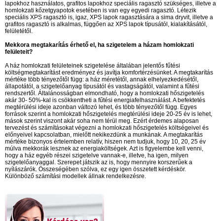
lapokhoz használatos, grafitos lapokhoz speciális ragasztó szükséges, illetve a
homlokzati kőzetgyapotok esetében is van egy egyedi ragasztó. Létezik
speciális XPS ragasztó is, igaz, XPS lapok ragasztására a sima dryvit, illetve a
grafitos ragasztó is alkalmas, függően az XPS lapok típusától, kialakításától,
felületétől.
Mekkora megtakarítás érhető el, ha szigetelem a házam homlokzati
felületeit?
A ház homlokzati felületeinek szigetelése általában jelentős fűtési
költségmegtakarítást eredményez és javítja komfortérzésünket. A megtakarítás
mértéke több tényezőtől függ: a ház méretétől, annak elhelyezkedésétől,
állapotától, a szigetelőanyag típusától és vastagságától, valamint a fűtési
rendszertől. Általánosságban elmondható, hogy a homlokzati hőszigetelés
akár 30- 50%-kal is csökkentheti a fűtési energiafelhasználást. A befektetés
megtérülési ideje azonban változó lehet, és több tényezőtől függ. Egyes
források szerint a homlokzati hőszigetelés megtérülési ideje 20-25 év is lehet,
mások szerint viszont akár soha nem térül meg. Ezért érdemes alaposan
tervezést és számításokat végezni a homlokzati hőszigetelés költségeivel és
előnyeivel kapcsolatban, mielőtt nekikezdünk a munkának. A megtakarítás
mértéke bizonyos értelemben relatív, hiszen nem tudjuk, hogy 10, 20, 25 év
múlva mekkorák lesznek az energiaköltségek. Azt is figyelembe kell venni,
hogy a ház egyéb részei szigetelve vannak-e, illetve, ha igen, milyen
szigetelőanyaggal. Szerepet játszik az is, hogy mennyire korszerűek a
nyílászárók. Összeségében szólva, ez egy igen összetett kérdéskör.
Különböző számítási modellek állnak rendelkezésre.