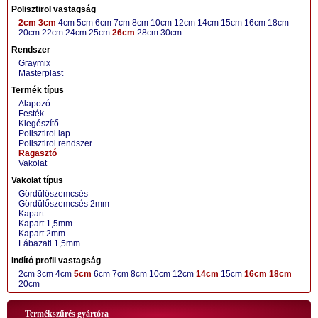
Polisztirol vastagság
2cm
3cm
4cm
5cm
6cm
7cm
8cm
10cm
12cm
14cm
15cm
16cm
18cm
20cm
22cm
24cm
25cm
26cm
28cm
30cm
Rendszer
Graymix
Masterplast
Termék típus
Alapozó
Festék
Kiegészítő
Polisztirol lap
Polisztirol rendszer
Ragasztó
Vakolat
Vakolat típus
Gördülőszemcsés
Gördülőszemcsés 2mm
Kapart
Kapart 1,5mm
Kapart 2mm
Lábazati 1,5mm
Indító profil vastagság
2cm
3cm
4cm
5cm
6cm
7cm
8cm
10cm
12cm
14cm
15cm
16cm
18cm
20cm
Termékszűrés gyártóra