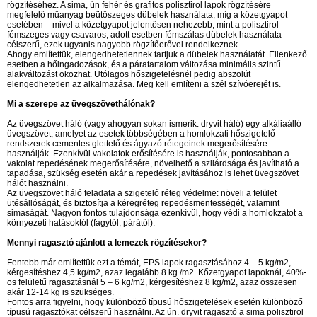
rögzítéséhez. A sima, ún fehér és grafitos polisztirol lapok rögzítésére
megfelelő műanyag beütőszeges dübelek használata, míg a kőzetgyapot
esetében – mivel a kőzetgyapot jelentősen nehezebb, mint a polisztirol-
fémszeges vagy csavaros, adott esetben fémszálas dübelek használata
célszerű, ezek ugyanis nagyobb rögzítőerővel rendelkeznek.
Ahogy említettük, elengedhetetlennek tartjuk a dübelek használatát. Ellenkező
esetben a hőingadozások, és a páratartalom változása minimális szintű
alakváltozást okozhat. Utólagos hőszigetelésnél pedig abszolút
elengedhetetlen az alkalmazása. Meg kell említeni a szél szívóerejét is.
Mi a szerepe az üvegszövethálónak?
Az üvegszövet háló (vagy ahogyan sokan ismerik: dryvit háló) egy alkáliaálló
üvegszövet, amelyet az esetek többségében a homlokzati hőszigetelő
rendszerek cementes glettelő és ágyazó rétegeinek megerősítésére
használják. Ezenkívül vakolatok erősítésére is használják, pontosabban a
vakolat repedésének megerősítésére, növelhető a szilárdsága és javítható a
tapadása, szükség esetén akár a repedések javításához is lehet üvegszövet
hálót használni.
Az üvegszövet háló feladata a szigetelő réteg védelme: növeli a felület
ütésállóságát, és biztosítja a kéregréteg repedésmentességét, valamint
simaságát. Nagyon fontos tulajdonsága ezenkívül, hogy védi a homlokzatot a
környezeti hatásoktól (fagytól, párától).
Mennyi ragasztó ajánlott a lemezek rögzítésekor?
Fentebb már említettük ezt a témát, EPS lapok ragasztásához 4 – 5 kg/m2,
kérgesítéshez 4,5 kg/m2, azaz legalább 8 kg /m2. Kőzetgyapot lapoknál, 40%-
os felületű ragasztásnál 5 – 6 kg/m2, kérgesítéshez 8 kg/m2, azaz összesen
akár 12-14 kg is szükséges.
Fontos arra figyelni, hogy különböző típusú hőszigetelések esetén különböző
típusú ragasztókat célszerű használni. Az ún. dryvit ragasztó a sima polisztirol