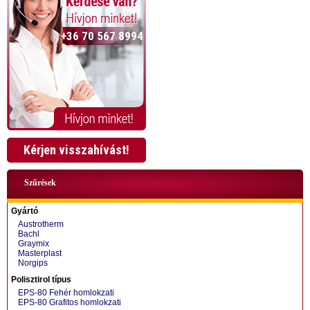
+36 70 567 8994
Kérjen visszahívást!
Szűrések
Gyártó
Austrotherm
Bachl
Graymix
Masterplast
Norgips
+36 70 424 0199
Polisztirol típus
EPS-80 Fehér homlokzati
EPS-80 Grafitos homlokzati