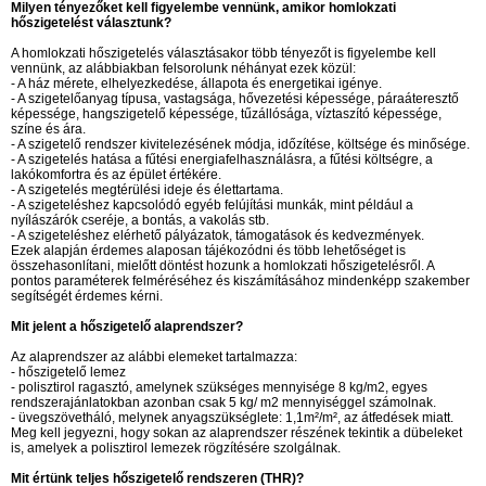
Milyen tényezőket kell figyelembe vennünk, amikor homlokzati
hőszigetelést választunk?
A homlokzati hőszigetelés választásakor több tényezőt is figyelembe kell
vennünk, az alábbiakban felsorolunk néhányat ezek közül:
- A ház mérete, elhelyezkedése, állapota és energetikai igénye.
- A szigetelőanyag típusa, vastagsága, hővezetési képessége, páraáteresztő
képessége, hangszigetelő képessége, tűzállósága, víztaszító képessége,
színe és ára.
- A szigetelő rendszer kivitelezésének módja, időzítése, költsége és minősége.
- A szigetelés hatása a fűtési energiafelhasználásra, a fűtési költségre, a
lakókomfortra és az épület értékére.
- A szigetelés megtérülési ideje és élettartama.
- A szigeteléshez kapcsolódó egyéb felújítási munkák, mint például a
nyílászárók cseréje, a bontás, a vakolás stb.
- A szigeteléshez elérhető pályázatok, támogatások és kedvezmények.
Ezek alapján érdemes alaposan tájékozódni és több lehetőséget is
összehasonlítani, mielőtt döntést hozunk a homlokzati hőszigetelésről. A
pontos paraméterek felméréséhez és kiszámításához mindenképp szakember
segítségét érdemes kérni.
Mit jelent a hőszigetelő alaprendszer?
Az alaprendszer az alábbi elemeket tartalmazza:
- hőszigetelő lemez
- polisztirol ragasztó, amelynek szükséges mennyisége 8 kg/m2, egyes
rendszerajánlatokban azonban csak 5 kg/ m2 mennyiséggel számolnak.
- üvegszövetháló, melynek anyagszükséglete: 1,1m²/m², az átfedések miatt.
Meg kell jegyezni, hogy sokan az alaprendszer részének tekintik a dübeleket
is, amelyek a polisztirol lemezek rögzítésére szolgálnak.
Mit értünk teljes hőszigetelő rendszeren (THR)?