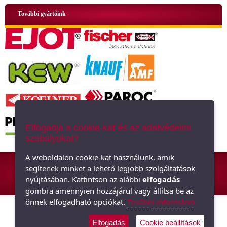
További gyártóink
Elfogadja a cookie-kat és az adatvédelmi
szabályokat?
ÁSZF
|
Adatkezelési tájékoztató
|
Oldaltérkép
A weboldalon cookie-kat használunk, amik
segítenek minket a lehető legjobb szolgáltatások
Hőszigetelő anyagok, polisztirol, üveggyapot - Minden ami szigetelés,
nyújtásában. Kattintson az alábbi
elfogadás
hőszigetelés
gombra amennyien hozzájárul vagy állítsa be az
önnek elfogadható opciókat.
További információ
Elfogadás
Cookie beállítások
Árukereső.hu