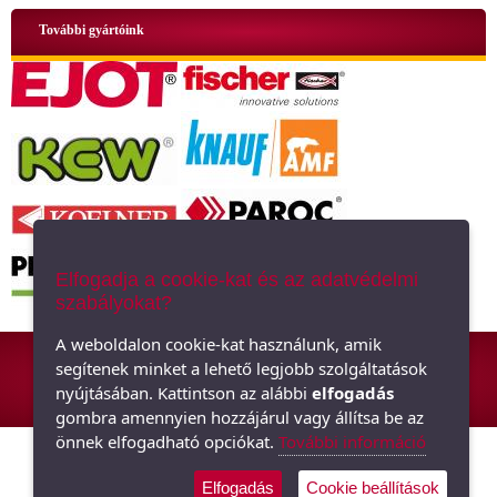
További gyártóink
Elfogadja a cookie-kat és az adatvédelmi
szabályokat?
ÁSZF
|
Adatkezelési tájékoztató
|
Oldaltérkép
A weboldalon cookie-kat használunk, amik
segítenek minket a lehető legjobb szolgáltatások
Hőszigetelő anyagok, polisztirol, üveggyapot - Minden ami szigetelés,
nyújtásában. Kattintson az alábbi
elfogadás
hőszigetelés
gombra amennyien hozzájárul vagy állítsa be az
önnek elfogadható opciókat.
További információ
Elfogadás
Cookie beállítások
Árukereső.hu