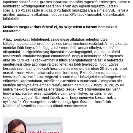
lapokhoz használatos, grafitos lapokhoz speciális ragasztó szükséges, illetve a
homlokzati kőzetgyapotok esetében is van egy egyedi ragasztó. Létezik
speciális XPS ragasztó is, igaz, XPS lapok ragasztására a sima dryvit, illetve a
grafitos ragasztó is alkalmas, függően az XPS lapok típusától, kialakításától,
felületétől.
Mekkora megtakarítás érhető el, ha szigetelem a házam homlokzati
felületeit?
A ház homlokzati felületeinek szigetelése általában jelentős fűtési
költségmegtakarítást eredményez és javítja komfortérzésünket. A megtakarítás
mértéke több tényezőtől függ: a ház méretétől, annak elhelyezkedésétől,
állapotától, a szigetelőanyag típusától és vastagságától, valamint a fűtési
rendszertől. Általánosságban elmondható, hogy a homlokzati hőszigetelés
akár 30- 50%-kal is csökkentheti a fűtési energiafelhasználást. A befektetés
megtérülési ideje azonban változó lehet, és több tényezőtől függ. Egyes
források szerint a homlokzati hőszigetelés megtérülési ideje 20-25 év is lehet,
mások szerint viszont akár soha nem térül meg. Ezért érdemes alaposan
tervezést és számításokat végezni a homlokzati hőszigetelés költségeivel és
előnyeivel kapcsolatban, mielőtt nekikezdünk a munkának. A megtakarítás
mértéke bizonyos értelemben relatív, hiszen nem tudjuk, hogy 10, 20, 25 év
múlva mekkorák lesznek az energiaköltségek. Azt is figyelembe kell venni,
hogy a ház egyéb részei szigetelve vannak-e, illetve, ha igen, milyen
szigetelőanyaggal. Szerepet játszik az is, hogy mennyire korszerűek a
nyílászárók. Összeségében szólva, ez egy igen összetett kérdéskör.
Különböző számítási modellek állnak rendelkezésre.