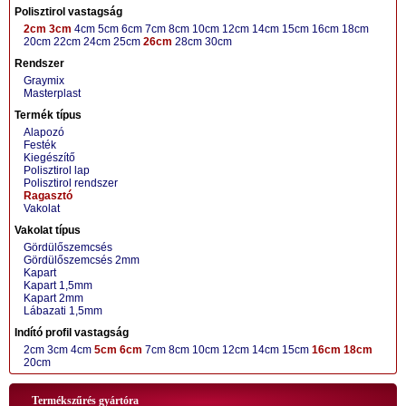
Polisztirol vastagság
2cm
3cm
4cm
5cm
6cm
7cm
8cm
10cm
12cm
14cm
15cm
16cm
18cm
20cm
22cm
24cm
25cm
26cm
28cm
30cm
Rendszer
Graymix
Masterplast
Termék típus
Alapozó
Festék
Kiegészítő
Polisztirol lap
Polisztirol rendszer
Ragasztó
Vakolat
Vakolat típus
Gördülőszemcsés
Gördülőszemcsés 2mm
Kapart
Kapart 1,5mm
Kapart 2mm
Lábazati 1,5mm
Indító profil vastagság
2cm
3cm
4cm
5cm
6cm
7cm
8cm
10cm
12cm
14cm
15cm
16cm
18cm
20cm
Termékszűrés gyártóra