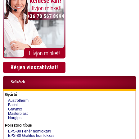
+36 70 567 8994
Kérjen visszahívást!
Szűrések
Gyártó
Austrotherm
Bachl
Graymix
Masterplast
Norgips
+36 70 424 0199
Polisztirol típus
EPS-80 Fehér homlokzati
EPS-80 Grafitos homlokzati