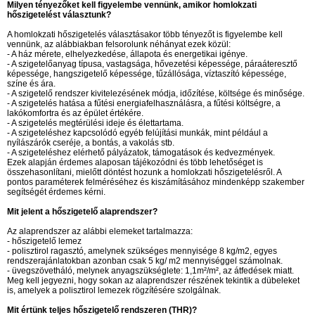
Milyen tényezőket kell figyelembe vennünk, amikor homlokzati
hőszigetelést választunk?
A homlokzati hőszigetelés választásakor több tényezőt is figyelembe kell
vennünk, az alábbiakban felsorolunk néhányat ezek közül:
- A ház mérete, elhelyezkedése, állapota és energetikai igénye.
- A szigetelőanyag típusa, vastagsága, hővezetési képessége, páraáteresztő
képessége, hangszigetelő képessége, tűzállósága, víztaszító képessége,
színe és ára.
- A szigetelő rendszer kivitelezésének módja, időzítése, költsége és minősége.
- A szigetelés hatása a fűtési energiafelhasználásra, a fűtési költségre, a
lakókomfortra és az épület értékére.
- A szigetelés megtérülési ideje és élettartama.
- A szigeteléshez kapcsolódó egyéb felújítási munkák, mint például a
nyílászárók cseréje, a bontás, a vakolás stb.
- A szigeteléshez elérhető pályázatok, támogatások és kedvezmények.
Ezek alapján érdemes alaposan tájékozódni és több lehetőséget is
összehasonlítani, mielőtt döntést hozunk a homlokzati hőszigetelésről. A
pontos paraméterek felméréséhez és kiszámításához mindenképp szakember
segítségét érdemes kérni.
Mit jelent a hőszigetelő alaprendszer?
Az alaprendszer az alábbi elemeket tartalmazza:
- hőszigetelő lemez
- polisztirol ragasztó, amelynek szükséges mennyisége 8 kg/m2, egyes
rendszerajánlatokban azonban csak 5 kg/ m2 mennyiséggel számolnak.
- üvegszövetháló, melynek anyagszükséglete: 1,1m²/m², az átfedések miatt.
Meg kell jegyezni, hogy sokan az alaprendszer részének tekintik a dübeleket
is, amelyek a polisztirol lemezek rögzítésére szolgálnak.
Mit értünk teljes hőszigetelő rendszeren (THR)?