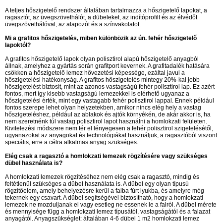
A teljes hőszigetelő rendszer általában tartalmazza a hőszigetelő lapokat, a
ragasztót, az üvegszövethálót, a dübeleket, az indítóprofilt és az élvédőt
üvegszövethálóval, az alapozót és a színvakolatot.
Mi a grafitos hőszigetelés, miben különbözik az ún. fehér hőszigetelő
lapoktól?
A grafitos hőszigetelő lapok olyan polisztirol alapú hőszigetelő anyagból
állnak, amelyhez a gyártás során grafitport kevernek. A grafitadalék hatására
csökken a hőszigetelő lemez hővezetési képessége, ezáltal javul a
hőszigetelési hatékonyság. A grafitos hőszigetelés mintegy 20%-kal jobb
hőszigetelést biztosít, mint az azonos vastagságú fehér polisztirol lap. Ez azért
fontos, mert így kisebb vastagságú lemezekkel is elérhető ugyanaz a
hőszigetelési érték, mint egy vastagabb fehér polisztirol lappal. Ennek például
fontos szerepe lehet olyan helyzetekben, amikor nincs elég hely a vastag
hőszigeteléshez, például az ablakok és ajtók környékén, de akár akkor is, ha
nem szeretnénk túl vastag polisztirol lapot használni a homlokzati felületen.
Kivitelezési módszere nem tér el lényegesen a fehér polisztirol szigetelésétől,
ugyanazokat az anyagokat és technológiákat használjuk, a ragasztóból viszont
speciális, erre a célra alkalmas anyag szükséges.
Elég csak a ragasztó a homlokzati lemezek rögzítésére vagy szükséges
dübel használata is?
A homlokzati lemezek rögzítéséhez nem elég csak a ragasztó, mindig és
feltétlenül szükséges a dübel használata is. A dübel egy olyan típusú
rögzítőelem, amely behelyezésre kerül a falba fúrt lyukba, és amelyre még
tekernek egy csavart. A dübel segítségével biztosítható, hogy a homlokzati
lemezek ne mozduljanak el vagy esetleg ne essenek le a falról. A dübel mérete
és mennyisége függ a homlokzati lemez típusától, vastagságától és a falazat
anyagától. Anyagszükséglet: általában 4-6 dübel 1 m2 homlokzati lemez