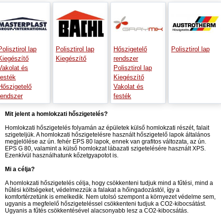
Polisztirol lap
Polisztirol lap
Hőszigetelő
Polisztirol lap
Kiegészítő
Kiegészítő
rendszer
Vakolat és
Polisztirol lap
festék
Kiegészítő
Hőszigetelő
Vakolat és
rendszer
festék
Mit jelent a homlokzati hőszigetelés?
Homlokzati hőszigetelés folyamán az épületek külső homlokzati részét, falait
szigeteljük. A homlokzati hőszigetelésre használt hőszigetelő lapok általános
megjelölése az ún. fehér EPS 80 lapok, ennek van grafitos változata, az ún.
EPS G 80, valamint a külső homlokzat lábazati szigetelésére használt XPS.
Ezenkívül használhatunk kőzetgyapotot is.
Mi a célja?
A homlokzati hőszigetelés célja, hogy csökkenteni tudjuk mind a fűtési, mind a
hűtési költségeket, védelmezzük a falakat a hőingadozástól, így a
komfortérzetünk is emelkedik. Nem utolsó szempont a környezet védelme sem,
ugyanis a megfelelő hőszigeteléssel csökkenteni tudjuk a CO2-kibocsátást.
Ugyanis a fűtés csökkentésével alacsonyabb lesz a CO2-kibocsátás.