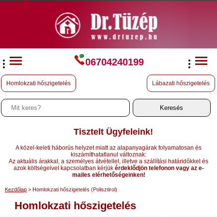
06704240199
Homlokzati hőszigetelés
Lábazati hőszigetelés
Tisztelt Ügyfeleink!
A közel-keleti háborús helyzet miatt az alapanyagárak folyamatosan és
kiszámíthatatlanul változnak:
Az aktuális árakkal, a személyes átvétellel, illetve a szállítási határidőkkel és
azok költségeivel kapcsolatban kérjük
érdeklődjön telefonon vagy az e-
mailes elérhetőségeinken!
Kezdőlap
> Homlokzati hőszigetelés (Polisztirol)
Homlokzati hőszigetelés