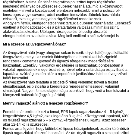
rögzítéséhez. A sima, ún fehér és grafitos polisztirol lapok rögzítésére
megfelelő műanyag beütőszeges dübelek használata, míg a kőzetgyapot
esetében – mivel a kőzetgyapot jelentősen nehezebb, mint a polisztirol-
fémszeges vagy csavaros, adott esetben fémszálas dübelek használata
célszerű, ezek ugyanis nagyobb rögzítőerővel rendelkeznek.
Ahogy említettük, elengedhetetlennek tartjuk a dübelek használatát. Ellenkező
esetben a hőingadozások, és a páratartalom változása minimális szintű
alakváltozást okozhat. Utólagos hőszigetelésnél pedig abszolút
elengedhetetlen az alkalmazása. Meg kell említeni a szél szívóerejét is.
Mi a szerepe az üvegszövethálónak?
Az üvegszövet háló (vagy ahogyan sokan ismerik: dryvit háló) egy alkáliaálló
üvegszövet, amelyet az esetek többségében a homlokzati hőszigetelő
rendszerek cementes glettelő és ágyazó rétegeinek megerősítésére
használják. Ezenkívül vakolatok erősítésére is használják, pontosabban a
vakolat repedésének megerősítésére, növelhető a szilárdsága és javítható a
tapadása, szükség esetén akár a repedések javításához is lehet üvegszövet
hálót használni.
Az üvegszövet háló feladata a szigetelő réteg védelme: növeli a felület
ütésállóságát, és biztosítja a kéregréteg repedésmentességét, valamint
simaságát. Nagyon fontos tulajdonsága ezenkívül, hogy védi a homlokzatot a
környezeti hatásoktól (fagytól, párától).
Mennyi ragasztó ajánlott a lemezek rögzítésekor?
Fentebb már említettük ezt a témát, EPS lapok ragasztásához 4 – 5 kg/m2,
kérgesítéshez 4,5 kg/m2, azaz legalább 8 kg /m2. Kőzetgyapot lapoknál, 40%-
os felületű ragasztásnál 5 – 6 kg/m2, kérgesítéshez 8 kg/m2, azaz összesen
akár 12-14 kg is szükséges.
Fontos arra figyelni, hogy különböző típusú hőszigetelések esetén különböző
típusú ragasztókat célszerű használni. Az ún. dryvit ragasztó a sima polisztirol