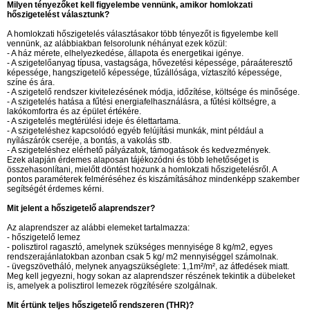
Milyen tényezőket kell figyelembe vennünk, amikor homlokzati
hőszigetelést választunk?
A homlokzati hőszigetelés választásakor több tényezőt is figyelembe kell
vennünk, az alábbiakban felsorolunk néhányat ezek közül:
- A ház mérete, elhelyezkedése, állapota és energetikai igénye.
- A szigetelőanyag típusa, vastagsága, hővezetési képessége, páraáteresztő
képessége, hangszigetelő képessége, tűzállósága, víztaszító képessége,
színe és ára.
- A szigetelő rendszer kivitelezésének módja, időzítése, költsége és minősége.
- A szigetelés hatása a fűtési energiafelhasználásra, a fűtési költségre, a
lakókomfortra és az épület értékére.
- A szigetelés megtérülési ideje és élettartama.
- A szigeteléshez kapcsolódó egyéb felújítási munkák, mint például a
nyílászárók cseréje, a bontás, a vakolás stb.
- A szigeteléshez elérhető pályázatok, támogatások és kedvezmények.
Ezek alapján érdemes alaposan tájékozódni és több lehetőséget is
összehasonlítani, mielőtt döntést hozunk a homlokzati hőszigetelésről. A
pontos paraméterek felméréséhez és kiszámításához mindenképp szakember
segítségét érdemes kérni.
Mit jelent a hőszigetelő alaprendszer?
Az alaprendszer az alábbi elemeket tartalmazza:
- hőszigetelő lemez
- polisztirol ragasztó, amelynek szükséges mennyisége 8 kg/m2, egyes
rendszerajánlatokban azonban csak 5 kg/ m2 mennyiséggel számolnak.
- üvegszövetháló, melynek anyagszükséglete: 1,1m²/m², az átfedések miatt.
Meg kell jegyezni, hogy sokan az alaprendszer részének tekintik a dübeleket
is, amelyek a polisztirol lemezek rögzítésére szolgálnak.
Mit értünk teljes hőszigetelő rendszeren (THR)?