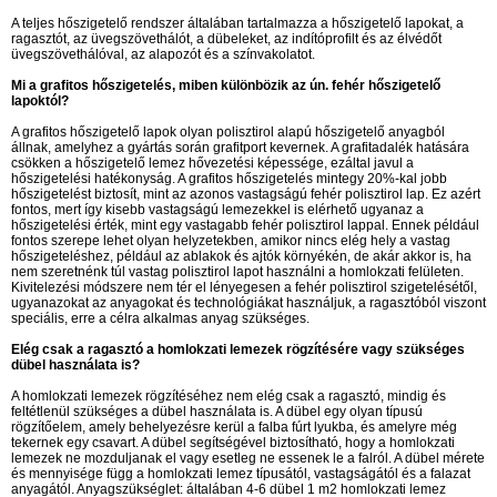
A teljes hőszigetelő rendszer általában tartalmazza a hőszigetelő lapokat, a
ragasztót, az üvegszövethálót, a dübeleket, az indítóprofilt és az élvédőt
üvegszövethálóval, az alapozót és a színvakolatot.
Mi a grafitos hőszigetelés, miben különbözik az ún. fehér hőszigetelő
lapoktól?
A grafitos hőszigetelő lapok olyan polisztirol alapú hőszigetelő anyagból
állnak, amelyhez a gyártás során grafitport kevernek. A grafitadalék hatására
csökken a hőszigetelő lemez hővezetési képessége, ezáltal javul a
hőszigetelési hatékonyság. A grafitos hőszigetelés mintegy 20%-kal jobb
hőszigetelést biztosít, mint az azonos vastagságú fehér polisztirol lap. Ez azért
fontos, mert így kisebb vastagságú lemezekkel is elérhető ugyanaz a
hőszigetelési érték, mint egy vastagabb fehér polisztirol lappal. Ennek például
fontos szerepe lehet olyan helyzetekben, amikor nincs elég hely a vastag
hőszigeteléshez, például az ablakok és ajtók környékén, de akár akkor is, ha
nem szeretnénk túl vastag polisztirol lapot használni a homlokzati felületen.
Kivitelezési módszere nem tér el lényegesen a fehér polisztirol szigetelésétől,
ugyanazokat az anyagokat és technológiákat használjuk, a ragasztóból viszont
speciális, erre a célra alkalmas anyag szükséges.
Elég csak a ragasztó a homlokzati lemezek rögzítésére vagy szükséges
dübel használata is?
A homlokzati lemezek rögzítéséhez nem elég csak a ragasztó, mindig és
feltétlenül szükséges a dübel használata is. A dübel egy olyan típusú
rögzítőelem, amely behelyezésre kerül a falba fúrt lyukba, és amelyre még
tekernek egy csavart. A dübel segítségével biztosítható, hogy a homlokzati
lemezek ne mozduljanak el vagy esetleg ne essenek le a falról. A dübel mérete
és mennyisége függ a homlokzati lemez típusától, vastagságától és a falazat
anyagától. Anyagszükséglet: általában 4-6 dübel 1 m2 homlokzati lemez