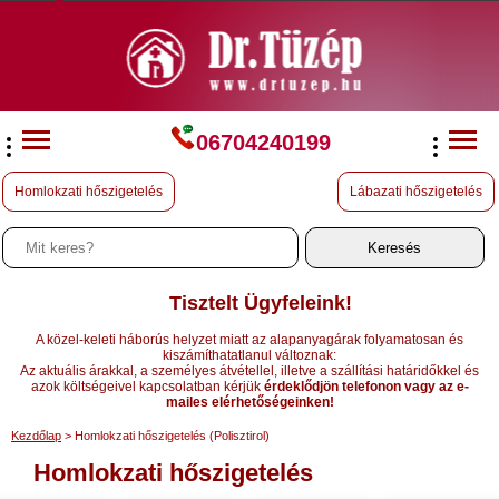
06704240199
Homlokzati hőszigetelés
Lábazati hőszigetelés
Tisztelt Ügyfeleink!
A közel-keleti háborús helyzet miatt az alapanyagárak folyamatosan és
kiszámíthatatlanul változnak:
Az aktuális árakkal, a személyes átvétellel, illetve a szállítási határidőkkel és
azok költségeivel kapcsolatban kérjük
érdeklődjön telefonon vagy az e-
mailes elérhetőségeinken!
Kezdőlap
> Homlokzati hőszigetelés (Polisztirol)
Homlokzati hőszigetelés