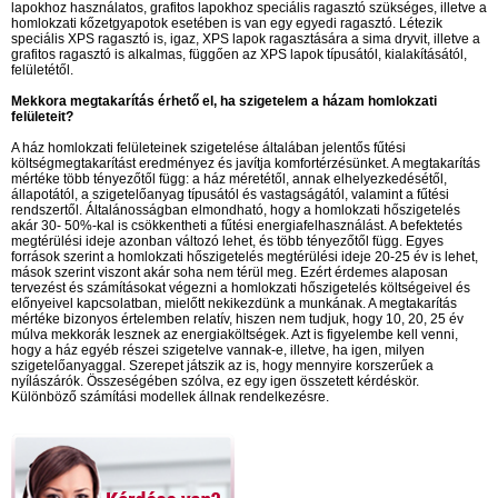
lapokhoz használatos, grafitos lapokhoz speciális ragasztó szükséges, illetve a
homlokzati kőzetgyapotok esetében is van egy egyedi ragasztó. Létezik
speciális XPS ragasztó is, igaz, XPS lapok ragasztására a sima dryvit, illetve a
grafitos ragasztó is alkalmas, függően az XPS lapok típusától, kialakításától,
felületétől.
Mekkora megtakarítás érhető el, ha szigetelem a házam homlokzati
felületeit?
A ház homlokzati felületeinek szigetelése általában jelentős fűtési
költségmegtakarítást eredményez és javítja komfortérzésünket. A megtakarítás
mértéke több tényezőtől függ: a ház méretétől, annak elhelyezkedésétől,
állapotától, a szigetelőanyag típusától és vastagságától, valamint a fűtési
rendszertől. Általánosságban elmondható, hogy a homlokzati hőszigetelés
akár 30- 50%-kal is csökkentheti a fűtési energiafelhasználást. A befektetés
megtérülési ideje azonban változó lehet, és több tényezőtől függ. Egyes
források szerint a homlokzati hőszigetelés megtérülési ideje 20-25 év is lehet,
mások szerint viszont akár soha nem térül meg. Ezért érdemes alaposan
tervezést és számításokat végezni a homlokzati hőszigetelés költségeivel és
előnyeivel kapcsolatban, mielőtt nekikezdünk a munkának. A megtakarítás
mértéke bizonyos értelemben relatív, hiszen nem tudjuk, hogy 10, 20, 25 év
múlva mekkorák lesznek az energiaköltségek. Azt is figyelembe kell venni,
hogy a ház egyéb részei szigetelve vannak-e, illetve, ha igen, milyen
szigetelőanyaggal. Szerepet játszik az is, hogy mennyire korszerűek a
nyílászárók. Összeségében szólva, ez egy igen összetett kérdéskör.
Különböző számítási modellek állnak rendelkezésre.