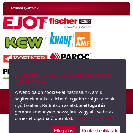
További gyártóink
Elfogadja a cookie-kat és az adatvédelmi
szabályokat?
ÁSZF
|
Adatkezelési tájékoztató
|
Oldaltérkép
A weboldalon cookie-kat használunk, amik
segítenek minket a lehető legjobb szolgáltatások
Hőszigetelő anyagok, polisztirol, üveggyapot - Minden ami szigetelés,
nyújtásában. Kattintson az alábbi
elfogadás
hőszigetelés
gombra amennyien hozzájárul vagy állítsa be az
önnek elfogadható opciókat.
További információ
Elfogadás
Cookie beállítások
Árukereső.hu