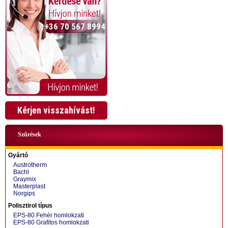
+36 70 567 8994
Kérjen visszahívást!
Szűrések
Gyártó
Austrotherm
Bachl
Graymix
Masterplast
Norgips
+36 70 424 0199
Polisztirol típus
EPS-80 Fehér homlokzati
EPS-80 Grafitos homlokzati