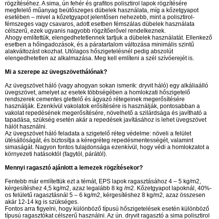
rögzítéséhez. A sima, ún fehér és grafitos polisztirol lapok rögzítésére
megfelelő műanyag beütőszeges dübelek használata, míg a kőzetgyapot
esetében – mivel a kőzetgyapot jelentősen nehezebb, mint a polisztirol-
fémszeges vagy csavaros, adott esetben fémszálas dübelek használata
célszerű, ezek ugyanis nagyobb rögzítőerővel rendelkeznek.
Ahogy említettük, elengedhetetlennek tartjuk a dübelek használatát. Ellenkező
esetben a hőingadozások, és a páratartalom változása minimális szintű
alakváltozást okozhat. Utólagos hőszigetelésnél pedig abszolút
elengedhetetlen az alkalmazása. Meg kell említeni a szél szívóerejét is.
Mi a szerepe az üvegszövethálónak?
Az üvegszövet háló (vagy ahogyan sokan ismerik: dryvit háló) egy alkáliaálló
üvegszövet, amelyet az esetek többségében a homlokzati hőszigetelő
rendszerek cementes glettelő és ágyazó rétegeinek megerősítésére
használják. Ezenkívül vakolatok erősítésére is használják, pontosabban a
vakolat repedésének megerősítésére, növelhető a szilárdsága és javítható a
tapadása, szükség esetén akár a repedések javításához is lehet üvegszövet
hálót használni.
Az üvegszövet háló feladata a szigetelő réteg védelme: növeli a felület
ütésállóságát, és biztosítja a kéregréteg repedésmentességét, valamint
simaságát. Nagyon fontos tulajdonsága ezenkívül, hogy védi a homlokzatot a
környezeti hatásoktól (fagytól, párától).
Mennyi ragasztó ajánlott a lemezek rögzítésekor?
Fentebb már említettük ezt a témát, EPS lapok ragasztásához 4 – 5 kg/m2,
kérgesítéshez 4,5 kg/m2, azaz legalább 8 kg /m2. Kőzetgyapot lapoknál, 40%-
os felületű ragasztásnál 5 – 6 kg/m2, kérgesítéshez 8 kg/m2, azaz összesen
akár 12-14 kg is szükséges.
Fontos arra figyelni, hogy különböző típusú hőszigetelések esetén különböző
típusú ragasztókat célszerű használni. Az ún. dryvit ragasztó a sima polisztirol