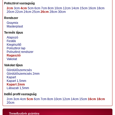
Polisztirol vastagság
2cm
3cm
4cm
5cm
6cm
7cm
8cm
10cm
12cm
14cm
15cm
16cm
18cm
20cm
22cm
24cm
25cm
26cm
28cm
30cm
Rendszer
Graymix
Masterplast
Termék típus
Alapozó
Festék
Kiegészítő
Polisztirol lap
Polisztirol rendszer
Ragasztó
Vakolat
Vakolat típus
Gördülőszemcsés
Gördülőszemcsés 2mm
Kapart
Kapart 1,5mm
Kapart 2mm
Lábazati 1,5mm
Indító profil vastagság
2cm
3cm
4cm
5cm
6cm
7cm
8cm
10cm
12cm
14cm
15cm
16cm
18cm
20cm
Termékszűrés gyártóra