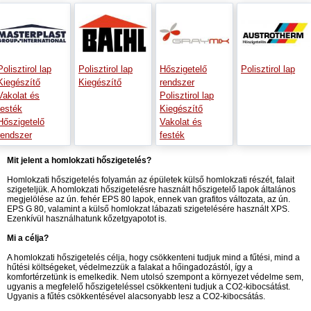
Polisztirol lap
Polisztirol lap
Hőszigetelő
Polisztirol lap
Kiegészítő
Kiegészítő
rendszer
Vakolat és
Polisztirol lap
festék
Kiegészítő
Hőszigetelő
Vakolat és
rendszer
festék
Mit jelent a homlokzati hőszigetelés?
Homlokzati hőszigetelés folyamán az épületek külső homlokzati részét, falait
szigeteljük. A homlokzati hőszigetelésre használt hőszigetelő lapok általános
megjelölése az ún. fehér EPS 80 lapok, ennek van grafitos változata, az ún.
EPS G 80, valamint a külső homlokzat lábazati szigetelésére használt XPS.
Ezenkívül használhatunk kőzetgyapotot is.
Mi a célja?
A homlokzati hőszigetelés célja, hogy csökkenteni tudjuk mind a fűtési, mind a
hűtési költségeket, védelmezzük a falakat a hőingadozástól, így a
komfortérzetünk is emelkedik. Nem utolsó szempont a környezet védelme sem,
ugyanis a megfelelő hőszigeteléssel csökkenteni tudjuk a CO2-kibocsátást.
Ugyanis a fűtés csökkentésével alacsonyabb lesz a CO2-kibocsátás.