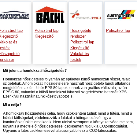
Polisztirol lap
Polisztirol lap
Hőszigetelő
Polisztirol lap
Kiegészítő
Kiegészítő
rendszer
Vakolat és
Polisztirol lap
festék
Kiegészítő
Hőszigetelő
Vakolat és
rendszer
festék
Mit jelent a homlokzati hőszigetelés?
Homlokzati hőszigetelés folyamán az épületek külső homlokzati részét, falait
szigeteljük. A homlokzati hőszigetelésre használt hőszigetelő lapok általános
megjelölése az ún. fehér EPS 80 lapok, ennek van grafitos változata, az ún.
EPS G 80, valamint a külső homlokzat lábazati szigetelésére használt XPS.
Ezenkívül használhatunk kőzetgyapotot is.
Mi a célja?
A homlokzati hőszigetelés célja, hogy csökkenteni tudjuk mind a fűtési, mind a
hűtési költségeket, védelmezzük a falakat a hőingadozástól, így a
komfortérzetünk is emelkedik. Nem utolsó szempont a környezet védelme sem,
ugyanis a megfelelő hőszigeteléssel csökkenteni tudjuk a CO2-kibocsátást.
Ugyanis a fűtés csökkentésével alacsonyabb lesz a CO2-kibocsátás.