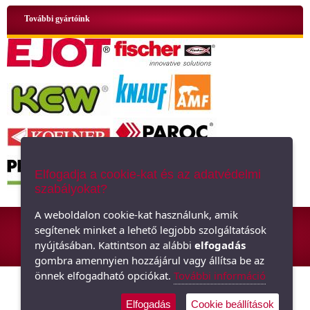
További gyártóink
Elfogadja a cookie-kat és az adatvédelmi
szabályokat?
ÁSZF
|
Adatkezelési tájékoztató
|
Oldaltérkép
A weboldalon cookie-kat használunk, amik
segítenek minket a lehető legjobb szolgáltatások
Hőszigetelő anyagok, polisztirol, üveggyapot - Minden ami szigetelés,
nyújtásában. Kattintson az alábbi
elfogadás
hőszigetelés
gombra amennyien hozzájárul vagy állítsa be az
önnek elfogadható opciókat.
További információ
Elfogadás
Cookie beállítások
Árukereső.hu