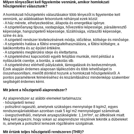
Milyen tényezőket kell figyelembe vennünk, amikor homlokzati
hőszigetelést választunk?
A homlokzati hőszigetelés választásakor több tényezőt is figyelembe kell
vennünk, az alábbiakban felsorolunk néhányat ezek közül:
- A ház mérete, elhelyezkedése, állapota és energetikai igénye.
- A szigetelőanyag típusa, vastagsága, hővezetési képessége, páraáteresztő
képessége, hangszigetelő képessége, tűzállósága, víztaszító képessége,
színe és ára.
- A szigetelő rendszer kivitelezésének módja, időzítése, költsége és minősége.
- A szigetelés hatása a fűtési energiafelhasználásra, a fűtési költségre, a
lakókomfortra és az épület értékére.
- A szigetelés megtérülési ideje és élettartama.
- A szigeteléshez kapcsolódó egyéb felújítási munkák, mint például a
nyílászárók cseréje, a bontás, a vakolás stb.
- A szigeteléshez elérhető pályázatok, támogatások és kedvezmények.
Ezek alapján érdemes alaposan tájékozódni és több lehetőséget is
összehasonlítani, mielőtt döntést hozunk a homlokzati hőszigetelésről. A
pontos paraméterek felméréséhez és kiszámításához mindenképp szakember
segítségét érdemes kérni.
Mit jelent a hőszigetelő alaprendszer?
Az alaprendszer az alábbi elemeket tartalmazza:
- hőszigetelő lemez
- polisztirol ragasztó, amelynek szükséges mennyisége 8 kg/m2, egyes
rendszerajánlatokban azonban csak 5 kg/ m2 mennyiséggel számolnak.
- üvegszövetháló, melynek anyagszükséglete: 1,1m²/m², az átfedések miatt.
Meg kell jegyezni, hogy sokan az alaprendszer részének tekintik a dübeleket
is, amelyek a polisztirol lemezek rögzítésére szolgálnak.
Mit értünk teljes hőszigetelő rendszeren (THR)?