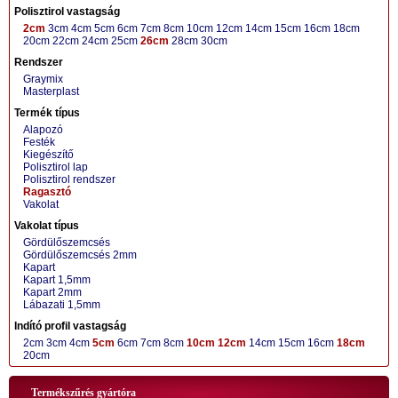
Polisztirol vastagság
2cm
3cm
4cm
5cm
6cm
7cm
8cm
10cm
12cm
14cm
15cm
16cm
18cm
20cm
22cm
24cm
25cm
26cm
28cm
30cm
Rendszer
Graymix
Masterplast
Termék típus
Alapozó
Festék
Kiegészítő
Polisztirol lap
Polisztirol rendszer
Ragasztó
Vakolat
Vakolat típus
Gördülőszemcsés
Gördülőszemcsés 2mm
Kapart
Kapart 1,5mm
Kapart 2mm
Lábazati 1,5mm
Indító profil vastagság
2cm
3cm
4cm
5cm
6cm
7cm
8cm
10cm
12cm
14cm
15cm
16cm
18cm
20cm
Termékszűrés gyártóra