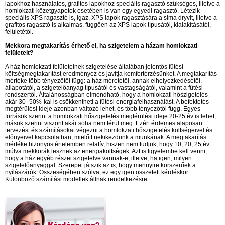
lapokhoz használatos, grafitos lapokhoz speciális ragasztó szükséges, illetve a
homlokzati kőzetgyapotok esetében is van egy egyedi ragasztó. Létezik
speciális XPS ragasztó is, igaz, XPS lapok ragasztására a sima dryvit, illetve a
grafitos ragasztó is alkalmas, függően az XPS lapok típusától, kialakításától,
felületétől.
Mekkora megtakarítás érhető el, ha szigetelem a házam homlokzati
felületeit?
A ház homlokzati felületeinek szigetelése általában jelentős fűtési
költségmegtakarítást eredményez és javítja komfortérzésünket. A megtakarítás
mértéke több tényezőtől függ: a ház méretétől, annak elhelyezkedésétől,
állapotától, a szigetelőanyag típusától és vastagságától, valamint a fűtési
rendszertől. Általánosságban elmondható, hogy a homlokzati hőszigetelés
akár 30- 50%-kal is csökkentheti a fűtési energiafelhasználást. A befektetés
megtérülési ideje azonban változó lehet, és több tényezőtől függ. Egyes
források szerint a homlokzati hőszigetelés megtérülési ideje 20-25 év is lehet,
mások szerint viszont akár soha nem térül meg. Ezért érdemes alaposan
tervezést és számításokat végezni a homlokzati hőszigetelés költségeivel és
előnyeivel kapcsolatban, mielőtt nekikezdünk a munkának. A megtakarítás
mértéke bizonyos értelemben relatív, hiszen nem tudjuk, hogy 10, 20, 25 év
múlva mekkorák lesznek az energiaköltségek. Azt is figyelembe kell venni,
hogy a ház egyéb részei szigetelve vannak-e, illetve, ha igen, milyen
szigetelőanyaggal. Szerepet játszik az is, hogy mennyire korszerűek a
nyílászárók. Összeségében szólva, ez egy igen összetett kérdéskör.
Különböző számítási modellek állnak rendelkezésre.