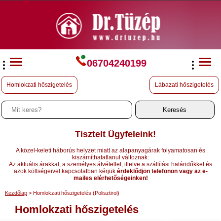
06704240199
Homlokzati hőszigetelés
Lábazati hőszigetelés
Tisztelt Ügyfeleink!
A közel-keleti háborús helyzet miatt az alapanyagárak folyamatosan és
kiszámíthatatlanul változnak:
Az aktuális árakkal, a személyes átvétellel, illetve a szállítási határidőkkel és
azok költségeivel kapcsolatban kérjük
érdeklődjön telefonon vagy az e-
mailes elérhetőségeinken!
Kezdőlap
> Homlokzati hőszigetelés (Polisztirol)
Homlokzati hőszigetelés