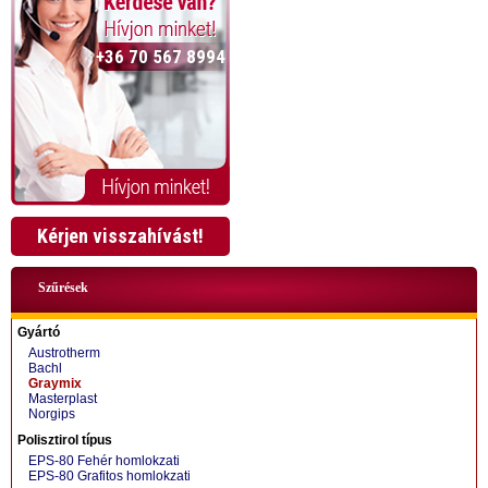
+36 70 567 8994
Kérjen visszahívást!
Szűrések
Gyártó
Austrotherm
Bachl
Graymix
Masterplast
Norgips
+36 70 424 0199
Polisztirol típus
EPS-80 Fehér homlokzati
EPS-80 Grafitos homlokzati