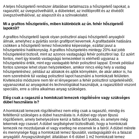
A teljes hőszigetelő rendszer általában tartalmazza a hőszigetelő lapokat, a
ragasztót, az üvegszövethálót, a dübeleket, az indítóprofilt és az élvédőt
üvegszövethálóval, az alapozót és a színvakolatot.
Mi a grafitos hőszigetelés, miben különbözik az ún. fehér hőszigetelő
lapoktól?
A grafitos hőszigetelő lapok olyan polisztirol alapú hőszigetelő anyagból
állnak, amelyhez a gyártás során grafitport kevernek. A grafitadalék hatására
csökken a hőszigetelő lemez hővezetési képessége, ezáltal javul a
hőszigetelési hatékonyság. A grafitos hőszigetelés mintegy 20%-kal jobb
hőszigetelést biztosít, mint az azonos vastagságú fehér polisztirol lap. Ez azért
fontos, mert így kisebb vastagságú lemezekkel is elérhető ugyanaz a
hőszigetelési érték, mint egy vastagabb fehér polisztirol lappal. Ennek például
fontos szerepe lehet olyan helyzetekben, amikor nincs elég hely a vastag
hőszigeteléshez, például az ablakok és ajtók környékén, de akár akkor is, ha
nem szeretnénk túl vastag polisztirol lapot használni a homlokzati felületen.
Kivitelezési módszere nem tér el lényegesen a fehér polisztirol szigetelésétől,
ugyanazokat az anyagokat és technológiákat használjuk, a ragasztóból viszont
speciális, erre a célra alkalmas anyag szükséges.
Elég csak a ragasztó a homlokzati lemezek rögzítésére vagy szükséges
dübel használata is?
A homlokzati lemezek rögzítéséhez nem elég csak a ragasztó, mindig és
feltétlenül szükséges a dübel használata is. A dübel egy olyan típusú
rögzítőelem, amely behelyezésre kerül a falba fúrt lyukba, és amelyre még
tekernek egy csavart. A dübel segítségével biztosítható, hogy a homlokzati
lemezek ne mozduljanak el vagy esetleg ne essenek le a falról. A dübel mérete
és mennyisége függ a homlokzati lemez típusától, vastagságától és a falazat
anyagától. Anyagszükséglet: általában 4-6 dübel 1 m2 homlokzati lemez