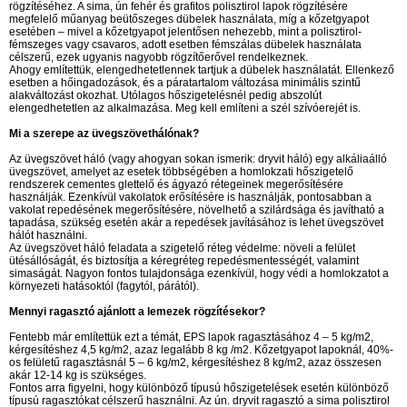
rögzítéséhez. A sima, ún fehér és grafitos polisztirol lapok rögzítésére
megfelelő műanyag beütőszeges dübelek használata, míg a kőzetgyapot
esetében – mivel a kőzetgyapot jelentősen nehezebb, mint a polisztirol-
fémszeges vagy csavaros, adott esetben fémszálas dübelek használata
célszerű, ezek ugyanis nagyobb rögzítőerővel rendelkeznek.
Ahogy említettük, elengedhetetlennek tartjuk a dübelek használatát. Ellenkező
esetben a hőingadozások, és a páratartalom változása minimális szintű
alakváltozást okozhat. Utólagos hőszigetelésnél pedig abszolút
elengedhetetlen az alkalmazása. Meg kell említeni a szél szívóerejét is.
Mi a szerepe az üvegszövethálónak?
Az üvegszövet háló (vagy ahogyan sokan ismerik: dryvit háló) egy alkáliaálló
üvegszövet, amelyet az esetek többségében a homlokzati hőszigetelő
rendszerek cementes glettelő és ágyazó rétegeinek megerősítésére
használják. Ezenkívül vakolatok erősítésére is használják, pontosabban a
vakolat repedésének megerősítésére, növelhető a szilárdsága és javítható a
tapadása, szükség esetén akár a repedések javításához is lehet üvegszövet
hálót használni.
Az üvegszövet háló feladata a szigetelő réteg védelme: növeli a felület
ütésállóságát, és biztosítja a kéregréteg repedésmentességét, valamint
simaságát. Nagyon fontos tulajdonsága ezenkívül, hogy védi a homlokzatot a
környezeti hatásoktól (fagytól, párától).
Mennyi ragasztó ajánlott a lemezek rögzítésekor?
Fentebb már említettük ezt a témát, EPS lapok ragasztásához 4 – 5 kg/m2,
kérgesítéshez 4,5 kg/m2, azaz legalább 8 kg /m2. Kőzetgyapot lapoknál, 40%-
os felületű ragasztásnál 5 – 6 kg/m2, kérgesítéshez 8 kg/m2, azaz összesen
akár 12-14 kg is szükséges.
Fontos arra figyelni, hogy különböző típusú hőszigetelések esetén különböző
típusú ragasztókat célszerű használni. Az ún. dryvit ragasztó a sima polisztirol