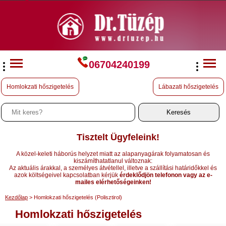
06704240199
Homlokzati hőszigetelés
Lábazati hőszigetelés
Tisztelt Ügyfeleink!
A közel-keleti háborús helyzet miatt az alapanyagárak folyamatosan és
kiszámíthatatlanul változnak:
Az aktuális árakkal, a személyes átvétellel, illetve a szállítási határidőkkel és
azok költségeivel kapcsolatban kérjük
érdeklődjön telefonon vagy az e-
mailes elérhetőségeinken!
Kezdőlap
> Homlokzati hőszigetelés (Polisztirol)
Homlokzati hőszigetelés