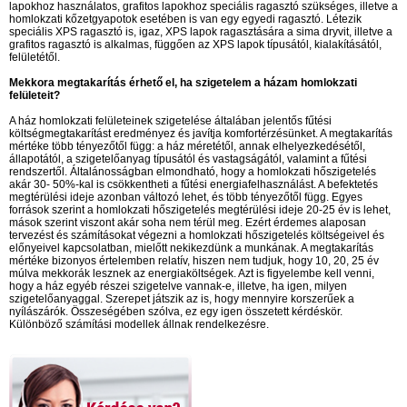
lapokhoz használatos, grafitos lapokhoz speciális ragasztó szükséges, illetve a
homlokzati kőzetgyapotok esetében is van egy egyedi ragasztó. Létezik
speciális XPS ragasztó is, igaz, XPS lapok ragasztására a sima dryvit, illetve a
grafitos ragasztó is alkalmas, függően az XPS lapok típusától, kialakításától,
felületétől.
Mekkora megtakarítás érhető el, ha szigetelem a házam homlokzati
felületeit?
A ház homlokzati felületeinek szigetelése általában jelentős fűtési
költségmegtakarítást eredményez és javítja komfortérzésünket. A megtakarítás
mértéke több tényezőtől függ: a ház méretétől, annak elhelyezkedésétől,
állapotától, a szigetelőanyag típusától és vastagságától, valamint a fűtési
rendszertől. Általánosságban elmondható, hogy a homlokzati hőszigetelés
akár 30- 50%-kal is csökkentheti a fűtési energiafelhasználást. A befektetés
megtérülési ideje azonban változó lehet, és több tényezőtől függ. Egyes
források szerint a homlokzati hőszigetelés megtérülési ideje 20-25 év is lehet,
mások szerint viszont akár soha nem térül meg. Ezért érdemes alaposan
tervezést és számításokat végezni a homlokzati hőszigetelés költségeivel és
előnyeivel kapcsolatban, mielőtt nekikezdünk a munkának. A megtakarítás
mértéke bizonyos értelemben relatív, hiszen nem tudjuk, hogy 10, 20, 25 év
múlva mekkorák lesznek az energiaköltségek. Azt is figyelembe kell venni,
hogy a ház egyéb részei szigetelve vannak-e, illetve, ha igen, milyen
szigetelőanyaggal. Szerepet játszik az is, hogy mennyire korszerűek a
nyílászárók. Összeségében szólva, ez egy igen összetett kérdéskör.
Különböző számítási modellek állnak rendelkezésre.