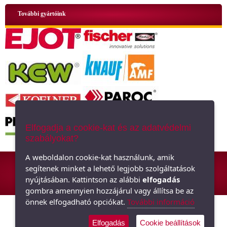
További gyártóink
Elfogadja a cookie-kat és az adatvédelmi
szabályokat?
ÁSZF
|
Adatkezelési tájékoztató
|
Oldaltérkép
A weboldalon cookie-kat használunk, amik
segítenek minket a lehető legjobb szolgáltatások
Hőszigetelő anyagok, polisztirol, üveggyapot - Minden ami szigetelés,
nyújtásában. Kattintson az alábbi
elfogadás
hőszigetelés
gombra amennyien hozzájárul vagy állítsa be az
önnek elfogadható opciókat.
További információ
Elfogadás
Cookie beállítások
Árukereső.hu