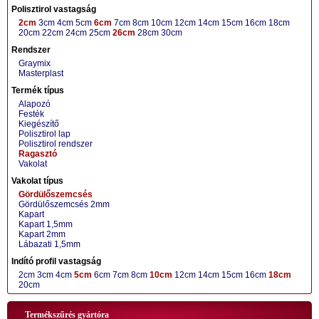
Polisztirol vastagság
2cm
3cm
4cm
5cm
6cm
7cm
8cm
10cm
12cm
14cm
15cm
16cm
18cm
20cm
22cm
24cm
25cm
26cm
28cm
30cm
Rendszer
Graymix
Masterplast
Termék típus
Alapozó
Festék
Kiegészítő
Polisztirol lap
Polisztirol rendszer
Ragasztó
Vakolat
Vakolat típus
Gördülőszemcsés
Gördülőszemcsés 2mm
Kapart
Kapart 1,5mm
Kapart 2mm
Lábazati 1,5mm
Indító profil vastagság
2cm
3cm
4cm
5cm
6cm
7cm
8cm
10cm
12cm
14cm
15cm
16cm
18cm
20cm
Termékszűrés gyártóra