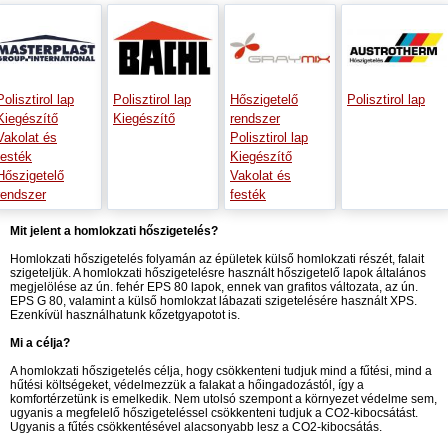
Polisztirol lap
Polisztirol lap
Hőszigetelő
Polisztirol lap
Kiegészítő
Kiegészítő
rendszer
Vakolat és
Polisztirol lap
festék
Kiegészítő
Hőszigetelő
Vakolat és
rendszer
festék
Mit jelent a homlokzati hőszigetelés?
Homlokzati hőszigetelés folyamán az épületek külső homlokzati részét, falait
szigeteljük. A homlokzati hőszigetelésre használt hőszigetelő lapok általános
megjelölése az ún. fehér EPS 80 lapok, ennek van grafitos változata, az ún.
EPS G 80, valamint a külső homlokzat lábazati szigetelésére használt XPS.
Ezenkívül használhatunk kőzetgyapotot is.
Mi a célja?
A homlokzati hőszigetelés célja, hogy csökkenteni tudjuk mind a fűtési, mind a
hűtési költségeket, védelmezzük a falakat a hőingadozástól, így a
komfortérzetünk is emelkedik. Nem utolsó szempont a környezet védelme sem,
ugyanis a megfelelő hőszigeteléssel csökkenteni tudjuk a CO2-kibocsátást.
Ugyanis a fűtés csökkentésével alacsonyabb lesz a CO2-kibocsátás.