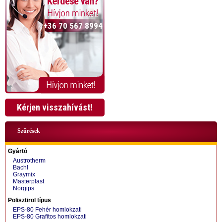
+36 70 567 8994
Kérjen visszahívást!
Szűrések
Gyártó
Austrotherm
Bachl
Graymix
Masterplast
Norgips
+36 70 424 0199
Polisztirol típus
EPS-80 Fehér homlokzati
EPS-80 Grafitos homlokzati