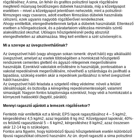
rögzítéséhez. A sima, ún fehér és grafitos polisztirol lapok rögzítésére
megfelelő műanyag beütőszeges dübelek használata, míg a kőzetgyapot
esetében – mivel a kőzetgyapot jelentősen nehezebb, mint a polisztirol-
fémszeges vagy csavaros, adott esetben fémszálas dübelek használata
célszerű, ezek ugyanis nagyobb rögzítőerővel rendelkeznek.
Ahogy említettük, elengedhetetlennek tartjuk a dübelek használatát. Ellenkező
esetben a hőingadozások, és a páratartalom változása minimális szintű
alakváltozást okozhat. Utólagos hőszigetelésnél pedig abszolút
elengedhetetlen az alkalmazása. Meg kell említeni a szél szívóerejét is.
Mi a szerepe az üvegszövethálónak?
Az üvegszövet háló (vagy ahogyan sokan ismerik: dryvit háló) egy alkáliaálló
üvegszövet, amelyet az esetek többségében a homlokzati hőszigetelő
rendszerek cementes glettelő és ágyazó rétegeinek megerősítésére
használják. Ezenkívül vakolatok erősítésére is használják, pontosabban a
vakolat repedésének megerősítésére, növelhető a szilárdsága és javítható a
tapadása, szükség esetén akár a repedések javításához is lehet üvegszövet
hálót használni.
Az üvegszövet háló feladata a szigetelő réteg védelme: növeli a felület
ütésállóságát, és biztosítja a kéregréteg repedésmentességét, valamint
simaságát. Nagyon fontos tulajdonsága ezenkívül, hogy védi a homlokzatot a
környezeti hatásoktól (fagytól, párától).
Mennyi ragasztó ajánlott a lemezek rögzítésekor?
Fentebb már említettük ezt a témát, EPS lapok ragasztásához 4 – 5 kg/m2,
kérgesítéshez 4,5 kg/m2, azaz legalább 8 kg /m2. Kőzetgyapot lapoknál, 40%-
os felületű ragasztásnál 5 – 6 kg/m2, kérgesítéshez 8 kg/m2, azaz összesen
akár 12-14 kg is szükséges.
Fontos arra figyelni, hogy különböző típusú hőszigetelések esetén különböző
típusú ragasztókat célszerű használni. Az ún. dryvit ragasztó a sima polisztirol