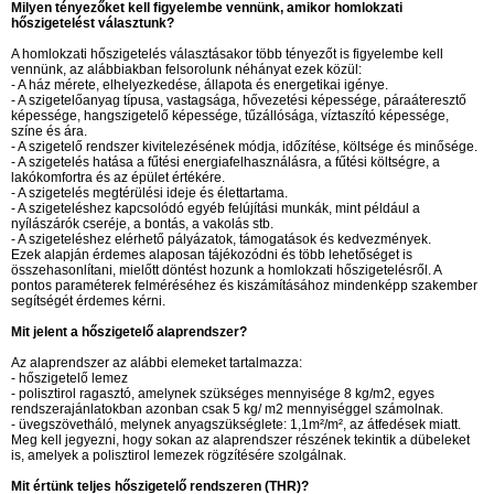
Milyen tényezőket kell figyelembe vennünk, amikor homlokzati
hőszigetelést választunk?
A homlokzati hőszigetelés választásakor több tényezőt is figyelembe kell
vennünk, az alábbiakban felsorolunk néhányat ezek közül:
- A ház mérete, elhelyezkedése, állapota és energetikai igénye.
- A szigetelőanyag típusa, vastagsága, hővezetési képessége, páraáteresztő
képessége, hangszigetelő képessége, tűzállósága, víztaszító képessége,
színe és ára.
- A szigetelő rendszer kivitelezésének módja, időzítése, költsége és minősége.
- A szigetelés hatása a fűtési energiafelhasználásra, a fűtési költségre, a
lakókomfortra és az épület értékére.
- A szigetelés megtérülési ideje és élettartama.
- A szigeteléshez kapcsolódó egyéb felújítási munkák, mint például a
nyílászárók cseréje, a bontás, a vakolás stb.
- A szigeteléshez elérhető pályázatok, támogatások és kedvezmények.
Ezek alapján érdemes alaposan tájékozódni és több lehetőséget is
összehasonlítani, mielőtt döntést hozunk a homlokzati hőszigetelésről. A
pontos paraméterek felméréséhez és kiszámításához mindenképp szakember
segítségét érdemes kérni.
Mit jelent a hőszigetelő alaprendszer?
Az alaprendszer az alábbi elemeket tartalmazza:
- hőszigetelő lemez
- polisztirol ragasztó, amelynek szükséges mennyisége 8 kg/m2, egyes
rendszerajánlatokban azonban csak 5 kg/ m2 mennyiséggel számolnak.
- üvegszövetháló, melynek anyagszükséglete: 1,1m²/m², az átfedések miatt.
Meg kell jegyezni, hogy sokan az alaprendszer részének tekintik a dübeleket
is, amelyek a polisztirol lemezek rögzítésére szolgálnak.
Mit értünk teljes hőszigetelő rendszeren (THR)?