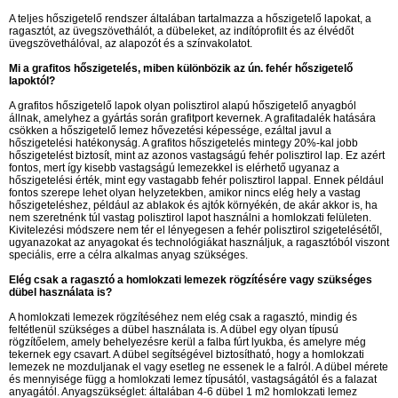
A teljes hőszigetelő rendszer általában tartalmazza a hőszigetelő lapokat, a
ragasztót, az üvegszövethálót, a dübeleket, az indítóprofilt és az élvédőt
üvegszövethálóval, az alapozót és a színvakolatot.
Mi a grafitos hőszigetelés, miben különbözik az ún. fehér hőszigetelő
lapoktól?
A grafitos hőszigetelő lapok olyan polisztirol alapú hőszigetelő anyagból
állnak, amelyhez a gyártás során grafitport kevernek. A grafitadalék hatására
csökken a hőszigetelő lemez hővezetési képessége, ezáltal javul a
hőszigetelési hatékonyság. A grafitos hőszigetelés mintegy 20%-kal jobb
hőszigetelést biztosít, mint az azonos vastagságú fehér polisztirol lap. Ez azért
fontos, mert így kisebb vastagságú lemezekkel is elérhető ugyanaz a
hőszigetelési érték, mint egy vastagabb fehér polisztirol lappal. Ennek például
fontos szerepe lehet olyan helyzetekben, amikor nincs elég hely a vastag
hőszigeteléshez, például az ablakok és ajtók környékén, de akár akkor is, ha
nem szeretnénk túl vastag polisztirol lapot használni a homlokzati felületen.
Kivitelezési módszere nem tér el lényegesen a fehér polisztirol szigetelésétől,
ugyanazokat az anyagokat és technológiákat használjuk, a ragasztóból viszont
speciális, erre a célra alkalmas anyag szükséges.
Elég csak a ragasztó a homlokzati lemezek rögzítésére vagy szükséges
dübel használata is?
A homlokzati lemezek rögzítéséhez nem elég csak a ragasztó, mindig és
feltétlenül szükséges a dübel használata is. A dübel egy olyan típusú
rögzítőelem, amely behelyezésre kerül a falba fúrt lyukba, és amelyre még
tekernek egy csavart. A dübel segítségével biztosítható, hogy a homlokzati
lemezek ne mozduljanak el vagy esetleg ne essenek le a falról. A dübel mérete
és mennyisége függ a homlokzati lemez típusától, vastagságától és a falazat
anyagától. Anyagszükséglet: általában 4-6 dübel 1 m2 homlokzati lemez