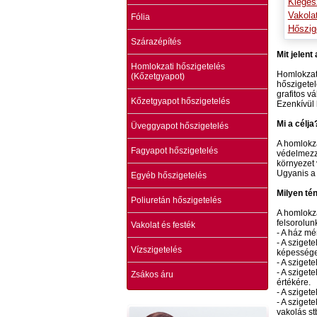
Kiegés
Vakola
Fólia
Hőszig
Szárazépítés
Mit jelent
Homlokzati hőszigetelés
Homlokzati
(Kőzetgyapot)
hőszigetel
grafitos v
Kőzetgyapot hőszigetelés
Ezenkívül 
Mi a célja
Üveggyapot hőszigetelés
A homlokza
Fagyapot hőszigetelés
védelmezzü
környezet 
Ugyanis a 
Egyéb hőszigetelés
Milyen té
Poliuretán hőszigetelés
A homlokza
felsorolun
Vakolat és festék
- A ház mé
- A sziget
Vízszigetelés
képessége,
- A sziget
- A sziget
Zsákos áru
értékére.
- A sziget
- A sziget
vakolás st