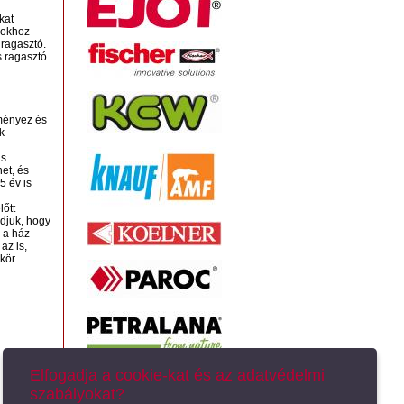
kat
apokhoz
 ragasztó.
s ragasztó
dményez és
k
is
et, és
5 év is
lőtt
djuk, hogy
 a ház
az is,
kör.
Elfogadja a cookie-kat és az adatvédelmi
szabályokat?