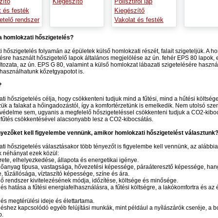
zítő
Kiegészítő
Polisztirol lap
t és festék
Kiegészítő
etelő rendszer
Vakolat és festék
 a homlokzati hőszigetelés?
 hőszigetelés folyamán az épületek külső homlokzati részét, falait szigeteljük. A h
ésre használt hőszigetelő lapok általános megjelölése az ún. fehér EPS 80 lapok,
áltozata, az ún. EPS G 80, valamint a külső homlokzat lábazati szigetelésére haszná
használhatunk kőzetgyapotot is.
?
ti hőszigetelés célja, hogy csökkenteni tudjuk mind a fűtési, mind a hűtési költsége
k a falakat a hőingadozástól, így a komfortérzetünk is emelkedik. Nem utolsó sz
védelme sem, ugyanis a megfelelő hőszigeteléssel csökkenteni tudjuk a CO2-kiboc
fűtés csökkentésével alacsonyabb lesz a CO2-kibocsátás.
nyezőket kell figyelembe vennünk, amikor homlokzati hőszigetelést választunk
ti hőszigetelés választásakor több tényezőt is figyelembe kell vennünk, az alábbi
k néhányat ezek közül:
rete, elhelyezkedése, állapota és energetikai igénye.
előanyag típusa, vastagsága, hővezetési képessége, páraáteresztő képessége, han
 tűzállósága, víztaszító képessége, színe és ára.
elő rendszer kivitelezésének módja, időzítése, költsége és minősége.
elés hatása a fűtési energiafelhasználásra, a fűtési költségre, a lakókomfortra és az 
elés megtérülési ideje és élettartama.
eléshez kapcsolódó egyéb felújítási munkák, mint például a nyílászárók cseréje, a b
b.