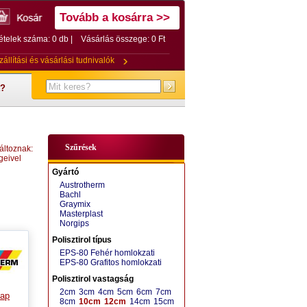
Tovább a kosárra >>
ételek száma: 0 db |
Vásárlás összege:
0 Ft
zállítási és vásárlási tudnivalók
t?
Szűrések
áltoznak:
geivel
Gyártó
Austrotherm
Bachl
Graymix
Masterplast
Norgips
Polisztirol típus
EPS-80 Fehér homlokzati
EPS-80 Grafitos homlokzati
Polisztirol vastagság
2cm
3cm
4cm
5cm
6cm
7cm
lap
8cm
10cm
12cm
14cm
15cm