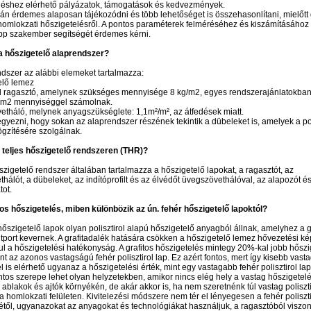
eléshez elérhető pályázatok, támogatások és kedvezmények.
án érdemes alaposan tájékozódni és több lehetőséget is összehasonlítani, mielőtt 
omlokzati hőszigetelésről. A pontos paraméterek felméréséhez és kiszámításához
p szakember segítségét érdemes kérni.
 a hőszigetelő alaprendszer?
dszer az alábbi elemeket tartalmazza:
elő lemez
rol ragasztó, amelynek szükséges mennyisége 8 kg/m2, egyes rendszerajánlatokba
/ m2 mennyiséggel számolnak.
etháló, melynek anyagszükséglete: 1,1m²/m², az átfedések miatt.
egyezni, hogy sokan az alaprendszer részének tekintik a dübeleket is, amelyek a pol
gzítésére szolgálnak.
 teljes hőszigetelő rendszeren (THR)?
őszigetelő rendszer általában tartalmazza a hőszigetelő lapokat, a ragasztót, az
hálót, a dübeleket, az indítóprofilt és az élvédőt üvegszövethálóval, az alapozót és
tot.
tos hőszigetelés, miben különbözik az ún. fehér hőszigetelő lapoktól?
 hőszigetelő lapok olyan polisztirol alapú hőszigetelő anyagból állnak, amelyhez a 
itport kevernek. A grafitadalék hatására csökken a hőszigetelő lemez hővezetési k
vul a hőszigetelési hatékonyság. A grafitos hőszigetelés mintegy 20%-kal jobb hőszi
mint az azonos vastagságú fehér polisztirol lap. Ez azért fontos, mert így kisebb vas
 is elérhető ugyanaz a hőszigetelési érték, mint egy vastagabb fehér polisztirol la
ntos szerepe lehet olyan helyzetekben, amikor nincs elég hely a vastag hőszigetel
 ablakok és ajtók környékén, de akár akkor is, ha nem szeretnénk túl vastag poliszti
a homlokzati felületen. Kivitelezési módszere nem tér el lényegesen a fehér poliszti
étől, ugyanazokat az anyagokat és technológiákat használjuk, a ragasztóból viszont