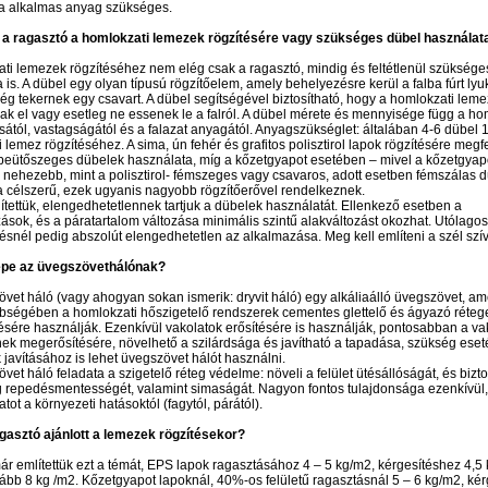
ra alkalmas anyag szükséges.
 a ragasztó a homlokzati lemezek rögzítésére vagy szükséges dübel használata
ti lemezek rögzítéséhez nem elég csak a ragasztó, mindig és feltétlenül szüksége
 is. A dübel egy olyan típusú rögzítőelem, amely behelyezésre kerül a falba fúrt lyu
g tekernek egy csavart. A dübel segítségével biztosítható, hogy a homlokzati lem
k el vagy esetleg ne essenek le a falról. A dübel mérete és mennyisége függ a ho
sától, vastagságától és a falazat anyagától. Anyagszükséglet: általában 4-6 dübel 
 lemez rögzítéséhez. A sima, ún fehér és grafitos polisztirol lapok rögzítésére megf
eütőszeges dübelek használata, míg a kőzetgyapot esetében – mivel a kőzetgyap
 nehezebb, mint a polisztirol- fémszeges vagy csavaros, adott esetben fémszálas 
 célszerű, ezek ugyanis nagyobb rögzítőerővel rendelkeznek.
tettük, elengedhetetlennek tartjuk a dübelek használatát. Ellenkező esetben a
sok, és a páratartalom változása minimális szintű alakváltozást okozhat. Utólagos
ésnél pedig abszolút elengedhetetlen az alkalmazása. Meg kell említeni a szél szívó
epe az üvegszövethálónak?
vet háló (vagy ahogyan sokan ismerik: dryvit háló) egy alkáliaálló üvegszövet, am
bségében a homlokzati hőszigetelő rendszerek cementes glettelő és ágyazó réteg
sére használják. Ezenkívül vakolatok erősítésére is használják, pontosabban a va
k megerősítésére, növelhető a szilárdsága és javítható a tapadása, szükség eset
javításához is lehet üvegszövet hálót használni.
vet háló feladata a szigetelő réteg védelme: növeli a felület ütésállóságát, és biztos
 repedésmentességét, valamint simaságát. Nagyon fontos tulajdonsága ezenkívül,
tot a környezeti hatásoktól (fagytól, párától).
gasztó ajánlott a lemezek rögzítésekor?
r említettük ezt a témát, EPS lapok ragasztásához 4 – 5 kg/m2, kérgesítéshez 4,5
ább 8 kg /m2. Kőzetgyapot lapoknál, 40%-os felületű ragasztásnál 5 – 6 kg/m2, ké