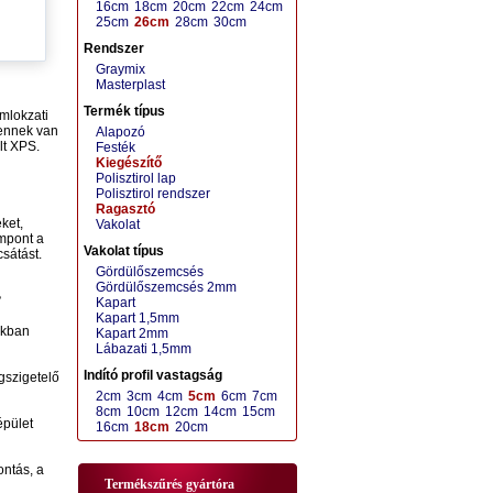
16cm
18cm
20cm
22cm
24cm
25cm
26cm
28cm
30cm
Rendszer
Graymix
Masterplast
Termék típus
omlokzati
 ennek van
Alapozó
lt XPS.
Festék
Kiegészítő
Polisztirol lap
Polisztirol rendszer
Ragasztó
ket,
Vakolat
empont a
Vakolat típus
sátást.
Gördülőszemcsés
Gördülőszemcsés 2mm
?
Kapart
Kapart 1,5mm
akban
Kapart 2mm
Lábazati 1,5mm
Indító profil vastagság
gszigetelő
2cm
3cm
4cm
5cm
6cm
7cm
8cm
10cm
12cm
14cm
15cm
épület
16cm
18cm
20cm
ontás, a
Termékszűrés gyártóra