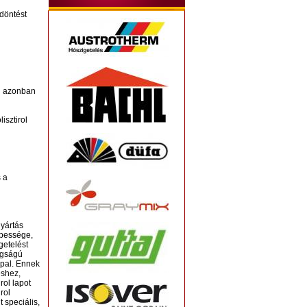
döntést
n azonban
isztirol
 a
gyártás
épessége,
getelést
tagságú
ppal. Ennek
éshez,
rol lapot
rol
 speciális,