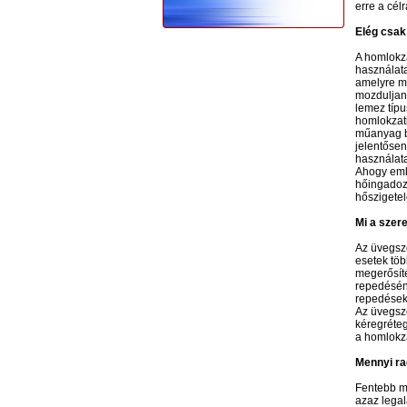
erre a cél
Elég csak
A homlokza
használata
amelyre mé
mozduljana
lemez típu
homlokzati
műanyag b
jelentősen
használata
Ahogy emlí
hőingadozá
hőszigetel
Mi a szer
Az üvegszö
esetek töb
megerősíté
repedéséne
repedések 
Az üvegszö
kéregréteg
a homlokza
Mennyi ra
Fentebb má
azaz legal