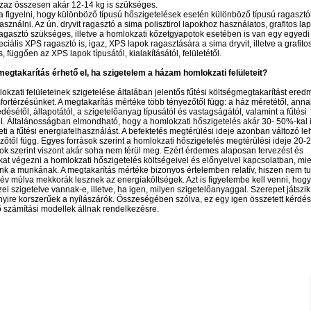
zaz összesen akár 12-14 kg is szükséges.
a figyelni, hogy különböző típusú hőszigetelések esetén különböző típusú ragasztó
asználni. Az ún. dryvit ragasztó a sima polisztirol lapokhoz használatos, grafitos l
ragasztó szükséges, illetve a homlokzati kőzetgyapotok esetében is van egy egyedi
eciális XPS ragasztó is, igaz, XPS lapok ragasztására a sima dryvit, illetve a grafito
, függően az XPS lapok típusától, kialakításától, felületétől.
egtakarítás érhető el, ha szigetelem a házam homlokzati felületeit?
okzati felületeinek szigetelése általában jelentős fűtési költségmegtakarítást ere
mfortérzésünket. A megtakarítás mértéke több tényezőtől függ: a ház méretétől, anna
désétől, állapotától, a szigetelőanyag típusától és vastagságától, valamint a fűtési
l. Általánosságban elmondható, hogy a homlokzati hőszigetelés akár 30- 50%-kal 
ti a fűtési energiafelhasználást. A befektetés megtérülési ideje azonban változó leh
zőtől függ. Egyes források szerint a homlokzati hőszigetelés megtérülési ideje 20-2
ok szerint viszont akár soha nem térül meg. Ezért érdemes alaposan tervezést és
at végezni a homlokzati hőszigetelés költségeivel és előnyeivel kapcsolatban, mie
k a munkának. A megtakarítás mértéke bizonyos értelemben relatív, hiszen nem tu
 év múlva mekkorák lesznek az energiaköltségek. Azt is figyelembe kell venni, hogy
ei szigetelve vannak-e, illetve, ha igen, milyen szigetelőanyaggal. Szerepet játszik 
ire korszerűek a nyílászárók. Összeségében szólva, ez egy igen összetett kérdés
számítási modellek állnak rendelkezésre.