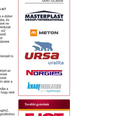
 is?
s a dübel
kba, és
ezek ne
mlokzati
1 m2
elelő
ot
dübelek
erejét is.
elyet az
einek
kolat
én akár a
ítja a
 hogy védi
További gyártóink
 kg/m2,
rgesítéshez