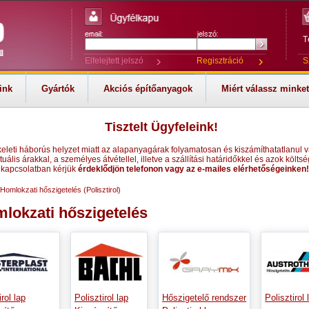
T
Elfelejtett jelszó
Regisztráció
S
ink
Gyártók
Akciós építőanyagok
Miért válassz minke
Tisztelt Ügyfeleink!
keleti háborús helyzet miatt az alapanyagárak folyamatosan és kiszámíthatatlanul v
tuális árakkal, a személyes átvétellel, illetve a szállítási határidőkkel és azok költsé
kapcsolatban kérjük
érdeklődjön telefonon vagy az e-mailes elérhetőségeinken!
Homlokzati hőszigetelés (Polisztirol)
lokzati hőszigetelés
irol lap
Polisztirol lap
Hőszigetelő rendszer
Polisztirol 