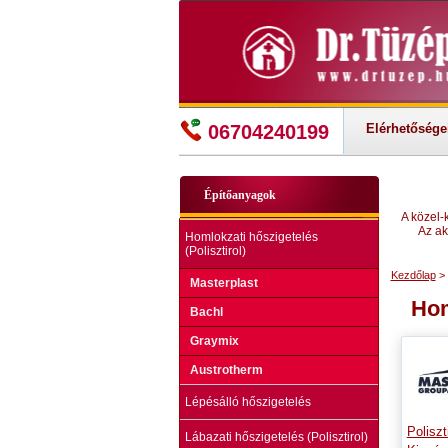
06704240199
Elérhetősége
Építőanyagok
A közel-
Az ak
Homlokzati hőszigetelés
(Polisztirol)
Kezdőlap
> 
Masterplast
Hom
Bachl
Graymix
Austrotherm
Lépésálló hőszigetelés
Poliszt
Lábazati hőszigetelés (Polisztirol)