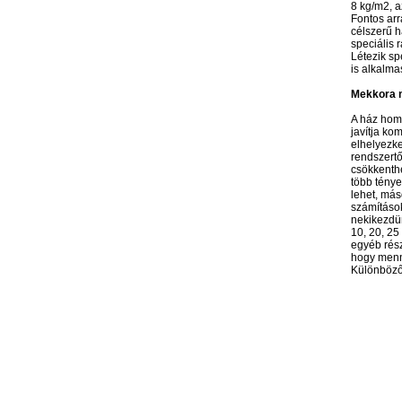
8 kg/m2, a
Fontos arr
célszerű h
speciális 
Létezik sp
is alkalmas
Mekkora m
A ház homl
javítja ko
elhelyezke
rendszertő
csökkenthe
több ténye
lehet, más
számítások
nekikezdün
10, 20, 25
egyéb rész
hogy menny
Különböző 