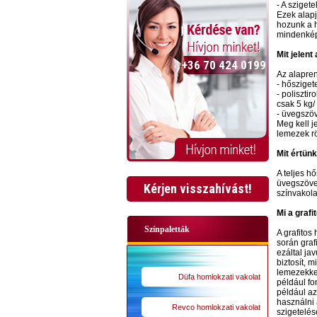
- A sziget
Ezek alapj
hozunk a h
mindenkép
Mit jelent
+36 70 424 0199
Az alapren
- hősziget
- poliszti
csak 5 kg
- üvegszöv
Meg kell j
lemezek rö
Mit értünk
A teljes h
üvegszövet
Kérjen visszahívást!
színvakola
Mi a grafi
Színpaletták
A grafitos
során graf
ezáltal ja
biztosít, 
lemezekkel
Düfa homlokzati vakolat
például fo
például az
használni 
Revco homlokzati vakolat
szigetelés