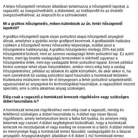
A teljes hőszigetelő rendszer általában tartalmazza a hőszigetelő lapokat, a
ragasztót, az üvegszövethálót, a dübeleket, az indítóprofilt és az élvédőt
üvegszövethálóval, az alapozót és a színvakolatot.
Mi a grafitos hőszigetelés, miben különbözik az ún. fehér hőszigetelő
lapoktól?
A grafitos hőszigetelő lapok olyan polisztirol alapú hőszigetelő anyagból
állnak, amelyhez a gyártás során grafitport kevernek. A grafitadalék hatására
csökken a hőszigetelő lemez hővezetési képessége, ezáltal javul a
hőszigetelési hatékonyság. A grafitos hőszigetelés mintegy 20%-kal jobb
hőszigetelést biztosít, mint az azonos vastagságú fehér polisztirol lap. Ez azért
fontos, mert így kisebb vastagságú lemezekkel is elérhető ugyanaz a
hőszigetelési érték, mint egy vastagabb fehér polisztirol lappal. Ennek például
fontos szerepe lehet olyan helyzetekben, amikor nincs elég hely a vastag
hőszigeteléshez, például az ablakok és ajtók környékén, de akár akkor is, ha
nem szeretnénk túl vastag polisztirol lapot használni a homlokzati felületen.
Kivitelezési módszere nem tér el lényegesen a fehér polisztirol szigetelésétől,
ugyanazokat az anyagokat és technológiákat használjuk, a ragasztóból viszont
speciális, erre a célra alkalmas anyag szükséges.
Elég csak a ragasztó a homlokzati lemezek rögzítésére vagy szükséges
dübel használata is?
A homlokzati lemezek rögzítéséhez nem elég csak a ragasztó, mindig és
feltétlenül szükséges a dübel használata is. A dübel egy olyan típusú
rögzítőelem, amely behelyezésre kerül a falba fúrt lyukba, és amelyre még
tekernek egy csavart. A dübel segítségével biztosítható, hogy a homlokzati
lemezek ne mozduljanak el vagy esetleg ne essenek le a falról. A dübel mérete
és mennyisége függ a homlokzati lemez típusától, vastagságától és a falazat
anyagától. Anyagszükséglet: általában 4-6 dübel 1 m2 homlokzati lemez