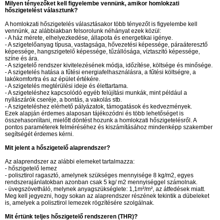
Milyen tényezőket kell figyelembe vennünk, amikor homlokzati
hőszigetelést választunk?
A homlokzati hőszigetelés választásakor több tényezőt is figyelembe kell
vennünk, az alábbiakban felsorolunk néhányat ezek közül:
- A ház mérete, elhelyezkedése, állapota és energetikai igénye.
- A szigetelőanyag típusa, vastagsága, hővezetési képessége, páraáteresztő
képessége, hangszigetelő képessége, tűzállósága, víztaszító képessége,
színe és ára.
- A szigetelő rendszer kivitelezésének módja, időzítése, költsége és minősége.
- A szigetelés hatása a fűtési energiafelhasználásra, a fűtési költségre, a
lakókomfortra és az épület értékére.
- A szigetelés megtérülési ideje és élettartama.
- A szigeteléshez kapcsolódó egyéb felújítási munkák, mint például a
nyílászárók cseréje, a bontás, a vakolás stb.
- A szigeteléshez elérhető pályázatok, támogatások és kedvezmények.
Ezek alapján érdemes alaposan tájékozódni és több lehetőséget is
összehasonlítani, mielőtt döntést hozunk a homlokzati hőszigetelésről. A
pontos paraméterek felméréséhez és kiszámításához mindenképp szakember
segítségét érdemes kérni.
Mit jelent a hőszigetelő alaprendszer?
Az alaprendszer az alábbi elemeket tartalmazza:
- hőszigetelő lemez
- polisztirol ragasztó, amelynek szükséges mennyisége 8 kg/m2, egyes
rendszerajánlatokban azonban csak 5 kg/ m2 mennyiséggel számolnak.
- üvegszövetháló, melynek anyagszükséglete: 1,1m²/m², az átfedések miatt.
Meg kell jegyezni, hogy sokan az alaprendszer részének tekintik a dübeleket
is, amelyek a polisztirol lemezek rögzítésére szolgálnak.
Mit értünk teljes hőszigetelő rendszeren (THR)?