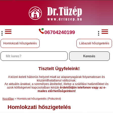
06704240199
Homlokzati hőszigetelés
Lábazati hőszigetelés
Tisztelt Ügyfeleink!
A közel-keleti háborús helyzet miatt az alapanyagárak folyamatosan és
kiszámíthatatlanul változnak:
Az aktuális árakkal, a személyes átvétellel, illetve a szállítási határidőkkel és
azok költségeivel kapcsolatban kérjük
érdeklődjön telefonon vagy az e-
mailes elérhetőségeinken!
Kezdőlap
> Homlokzati hőszigetelés (Polisztirol)
Homlokzati hőszigetelés