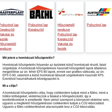
Polisztirol lap
Polisztirol lap
Hőszigetelő
Polisztirol lap
Kiegészítő
Kiegészítő
rendszer
Vakolat és
Polisztirol lap
festék
Kiegészítő
Hőszigetelő
Vakolat és
rendszer
festék
Mit jelent a homlokzati hőszigetelés?
Homlokzati hőszigetelés folyamán az épületek külső homlokzati részét, falait
szigeteljük. A homlokzati hőszigetelésre használt hőszigetelő lapok általános
megjelölése az ún. fehér EPS 80 lapok, ennek van grafitos változata, az ún.
EPS G 80, valamint a külső homlokzat lábazati szigetelésére használt XPS.
Ezenkívül használhatunk kőzetgyapotot is.
Mi a célja?
A homlokzati hőszigetelés célja, hogy csökkenteni tudjuk mind a fűtési, mind a
hűtési költségeket, védelmezzük a falakat a hőingadozástól, így a
komfortérzetünk is emelkedik. Nem utolsó szempont a környezet védelme sem,
ugyanis a megfelelő hőszigeteléssel csökkenteni tudjuk a CO2-kibocsátást.
Ugyanis a fűtés csökkentésével alacsonyabb lesz a CO2-kibocsátás.