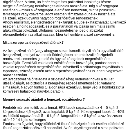
rögzítéséhez. A sima, ún fehér és grafitos polisztirol lapok rögzítésére
megfelelő műanyag beütőszeges dübelek használata, míg a kőzetgyapot
esetében – mivel a kőzetgyapot jelentősen nehezebb, mint a polisztirol-
fémszeges vagy csavaros, adott esetben fémszálas dübelek használata
célszerű, ezek ugyanis nagyobb rögzítőerővel rendelkeznek.
Ahogy említettük, elengedhetetlennek tartjuk a dübelek használatát. Ellenkező
esetben a hőingadozások, és a páratartalom változása minimális szintű
alakváltozást okozhat. Utólagos hőszigetelésnél pedig abszolút
elengedhetetlen az alkalmazása. Meg kell említeni a szél szívóerejét is.
Mi a szerepe az üvegszövethálónak?
Az üvegszövet háló (vagy ahogyan sokan ismerik: dryvit háló) egy alkáliaálló
üvegszövet, amelyet az esetek többségében a homlokzati hőszigetelő
rendszerek cementes glettelő és ágyazó rétegeinek megerősítésére
használják. Ezenkívül vakolatok erősítésére is használják, pontosabban a
vakolat repedésének megerősítésére, növelhető a szilárdsága és javítható a
tapadása, szükség esetén akár a repedések javításához is lehet üvegszövet
hálót használni.
Az üvegszövet háló feladata a szigetelő réteg védelme: növeli a felület
ütésállóságát, és biztosítja a kéregréteg repedésmentességét, valamint
simaságát. Nagyon fontos tulajdonsága ezenkívül, hogy védi a homlokzatot a
környezeti hatásoktól (fagytól, párától).
Mennyi ragasztó ajánlott a lemezek rögzítésekor?
Fentebb már említettük ezt a témát, EPS lapok ragasztásához 4 – 5 kg/m2,
kérgesítéshez 4,5 kg/m2, azaz legalább 8 kg /m2. Kőzetgyapot lapoknál, 40%-
os felületű ragasztásnál 5 – 6 kg/m2, kérgesítéshez 8 kg/m2, azaz összesen
akár 12-14 kg is szükséges.
Fontos arra figyelni, hogy különböző típusú hőszigetelések esetén különböző
típusú ragasztókat célszerű használni. Az ún. dryvit ragasztó a sima polisztirol