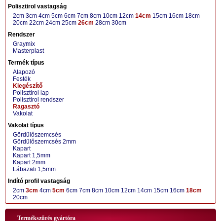
Polisztirol vastagság
2cm
3cm
4cm
5cm
6cm
7cm
8cm
10cm
12cm
14cm
15cm
16cm
18cm
20cm
22cm
24cm
25cm
26cm
28cm
30cm
Rendszer
Graymix
Masterplast
Termék típus
Alapozó
Festék
Kiegészítő
Polisztirol lap
Polisztirol rendszer
Ragasztó
Vakolat
Vakolat típus
Gördülőszemcsés
Gördülőszemcsés 2mm
Kapart
Kapart 1,5mm
Kapart 2mm
Lábazati 1,5mm
Indító profil vastagság
2cm
3cm
4cm
5cm
6cm
7cm
8cm
10cm
12cm
14cm
15cm
16cm
18cm
20cm
Termékszűrés gyártóra