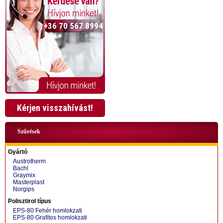
+36 70 567 8994
Kérjen visszahívást!
Szűrések
Gyártó
Austrotherm
Bachl
Graymix
Masterplast
Norgips
+36 70 424 0199
Polisztirol típus
EPS-80 Fehér homlokzati
EPS-80 Grafitos homlokzati