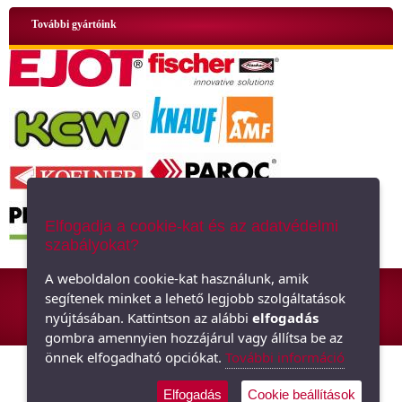
További gyártóink
Elfogadja a cookie-kat és az adatvédelmi
szabályokat?
ÁSZF
|
Adatkezelési tájékoztató
|
Oldaltérkép
A weboldalon cookie-kat használunk, amik
segítenek minket a lehető legjobb szolgáltatások
Hőszigetelő anyagok, polisztirol, üveggyapot - Minden ami szigetelés,
nyújtásában. Kattintson az alábbi
elfogadás
hőszigetelés
gombra amennyien hozzájárul vagy állítsa be az
önnek elfogadható opciókat.
További információ
Elfogadás
Cookie beállítások
Árukereső.hu