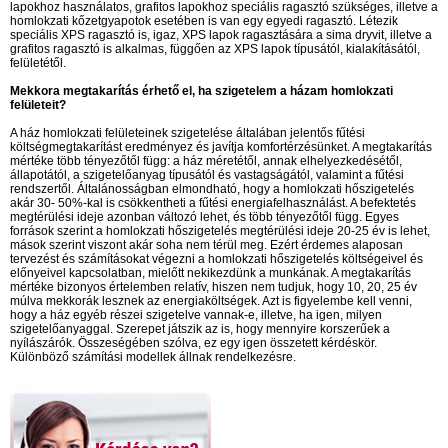
lapokhoz használatos, grafitos lapokhoz speciális ragasztó szükséges, illetve a
homlokzati kőzetgyapotok esetében is van egy egyedi ragasztó. Létezik
speciális XPS ragasztó is, igaz, XPS lapok ragasztására a sima dryvit, illetve a
grafitos ragasztó is alkalmas, függően az XPS lapok típusától, kialakításától,
felületétől.
Mekkora megtakarítás érhető el, ha szigetelem a házam homlokzati
felületeit?
A ház homlokzati felületeinek szigetelése általában jelentős fűtési
költségmegtakarítást eredményez és javítja komfortérzésünket. A megtakarítás
mértéke több tényezőtől függ: a ház méretétől, annak elhelyezkedésétől,
állapotától, a szigetelőanyag típusától és vastagságától, valamint a fűtési
rendszertől. Általánosságban elmondható, hogy a homlokzati hőszigetelés
akár 30- 50%-kal is csökkentheti a fűtési energiafelhasználást. A befektetés
megtérülési ideje azonban változó lehet, és több tényezőtől függ. Egyes
források szerint a homlokzati hőszigetelés megtérülési ideje 20-25 év is lehet,
mások szerint viszont akár soha nem térül meg. Ezért érdemes alaposan
tervezést és számításokat végezni a homlokzati hőszigetelés költségeivel és
előnyeivel kapcsolatban, mielőtt nekikezdünk a munkának. A megtakarítás
mértéke bizonyos értelemben relatív, hiszen nem tudjuk, hogy 10, 20, 25 év
múlva mekkorák lesznek az energiaköltségek. Azt is figyelembe kell venni,
hogy a ház egyéb részei szigetelve vannak-e, illetve, ha igen, milyen
szigetelőanyaggal. Szerepet játszik az is, hogy mennyire korszerűek a
nyílászárók. Összeségében szólva, ez egy igen összetett kérdéskör.
Különböző számítási modellek állnak rendelkezésre.