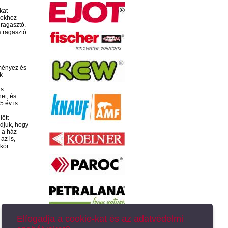
kat
apokhoz
 ragasztó.
s ragasztó
dményez és
k
is
et, és
5 év is
lőtt
djuk, hogy
 a ház
az is,
kör.
Elfogadja a cookie-kat és az adatvédelmi