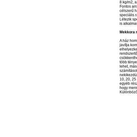
8 kg/m2, a
Fontos arr
célszerű h
speciális 
Létezik sp
is alkalmas
Mekkora m
A ház homl
javítja ko
elhelyezke
rendszertő
csökkenthe
több ténye
lehet, más
számítások
nekikezdün
10, 20, 25
egyéb rész
hogy menny
Különböző 