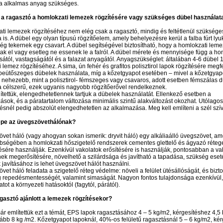
ra alkalmas anyag szükséges.
 a ragasztó a homlokzati lemezek rögzítésére vagy szükséges dübel használata
ti lemezek rögzítéséhez nem elég csak a ragasztó, mindig és feltétlenül szüksége
 is. A dübel egy olyan típusú rögzítőelem, amely behelyezésre kerül a falba fúrt lyu
g tekernek egy csavart. A dübel segítségével biztosítható, hogy a homlokzati lem
k el vagy esetleg ne essenek le a falról. A dübel mérete és mennyisége függ a ho
sától, vastagságától és a falazat anyagától. Anyagszükséglet: általában 4-6 dübel 
 lemez rögzítéséhez. A sima, ún fehér és grafitos polisztirol lapok rögzítésére megf
eütőszeges dübelek használata, míg a kőzetgyapot esetében – mivel a kőzetgyap
 nehezebb, mint a polisztirol- fémszeges vagy csavaros, adott esetben fémszálas 
 célszerű, ezek ugyanis nagyobb rögzítőerővel rendelkeznek.
tettük, elengedhetetlennek tartjuk a dübelek használatát. Ellenkező esetben a
sok, és a páratartalom változása minimális szintű alakváltozást okozhat. Utólagos
ésnél pedig abszolút elengedhetetlen az alkalmazása. Meg kell említeni a szél szívó
epe az üvegszövethálónak?
vet háló (vagy ahogyan sokan ismerik: dryvit háló) egy alkáliaálló üvegszövet, am
bségében a homlokzati hőszigetelő rendszerek cementes glettelő és ágyazó réteg
sére használják. Ezenkívül vakolatok erősítésére is használják, pontosabban a va
k megerősítésére, növelhető a szilárdsága és javítható a tapadása, szükség eset
javításához is lehet üvegszövet hálót használni.
vet háló feladata a szigetelő réteg védelme: növeli a felület ütésállóságát, és biztos
 repedésmentességét, valamint simaságát. Nagyon fontos tulajdonsága ezenkívül,
tot a környezeti hatásoktól (fagytól, párától).
gasztó ajánlott a lemezek rögzítésekor?
r említettük ezt a témát, EPS lapok ragasztásához 4 – 5 kg/m2, kérgesítéshez 4,5
ább 8 kg /m2. Kőzetgyapot lapoknál, 40%-os felületű ragasztásnál 5 – 6 kg/m2, ké