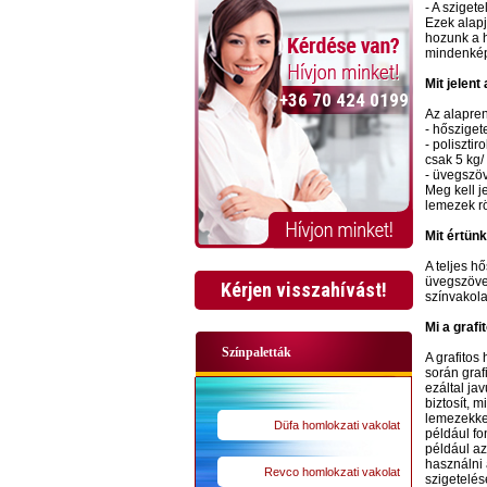
- A sziget
Ezek alapj
hozunk a h
mindenkép
Mit jelent
+36 70 424 0199
Az alapren
- hősziget
- poliszti
csak 5 kg
- üvegszöv
Meg kell j
lemezek rö
Mit értünk
A teljes h
üvegszövet
Kérjen visszahívást!
színvakola
Mi a grafi
Színpaletták
A grafitos
során graf
ezáltal ja
biztosít, 
lemezekkel
Düfa homlokzati vakolat
például fo
például az
használni 
Revco homlokzati vakolat
szigetelés