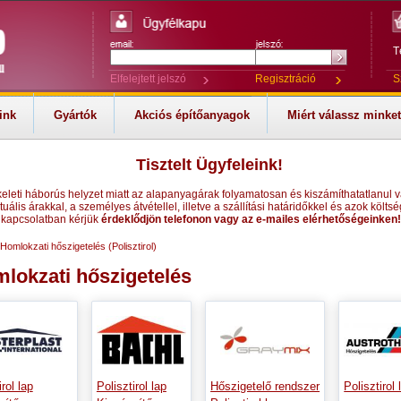
T
Elfelejtett jelszó
Regisztráció
S
ink
Gyártók
Akciós építőanyagok
Miért válassz minke
Tisztelt Ügyfeleink!
keleti háborús helyzet miatt az alapanyagárak folyamatosan és kiszámíthatatlanul v
tuális árakkal, a személyes átvétellel, illetve a szállítási határidőkkel és azok költsé
kapcsolatban kérjük
érdeklődjön telefonon vagy az e-mailes elérhetőségeinken!
Homlokzati hőszigetelés (Polisztirol)
lokzati hőszigetelés
irol lap
Polisztirol lap
Hőszigetelő rendszer
Polisztirol 