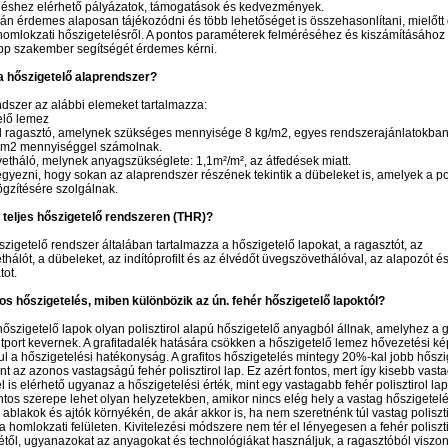
eléshez elérhető pályázatok, támogatások és kedvezmények.
án érdemes alaposan tájékozódni és több lehetőséget is összehasonlítani, mielőtt 
omlokzati hőszigetelésről. A pontos paraméterek felméréséhez és kiszámításához
p szakember segítségét érdemes kérni.
 a hőszigetelő alaprendszer?
dszer az alábbi elemeket tartalmazza:
elő lemez
rol ragasztó, amelynek szükséges mennyisége 8 kg/m2, egyes rendszerajánlatokba
/ m2 mennyiséggel számolnak.
etháló, melynek anyagszükséglete: 1,1m²/m², az átfedések miatt.
egyezni, hogy sokan az alaprendszer részének tekintik a dübeleket is, amelyek a pol
gzítésére szolgálnak.
 teljes hőszigetelő rendszeren (THR)?
őszigetelő rendszer általában tartalmazza a hőszigetelő lapokat, a ragasztót, az
hálót, a dübeleket, az indítóprofilt és az élvédőt üvegszövethálóval, az alapozót és
tot.
tos hőszigetelés, miben különbözik az ún. fehér hőszigetelő lapoktól?
 hőszigetelő lapok olyan polisztirol alapú hőszigetelő anyagból állnak, amelyhez a 
itport kevernek. A grafitadalék hatására csökken a hőszigetelő lemez hővezetési k
vul a hőszigetelési hatékonyság. A grafitos hőszigetelés mintegy 20%-kal jobb hőszi
mint az azonos vastagságú fehér polisztirol lap. Ez azért fontos, mert így kisebb vas
 is elérhető ugyanaz a hőszigetelési érték, mint egy vastagabb fehér polisztirol la
ntos szerepe lehet olyan helyzetekben, amikor nincs elég hely a vastag hőszigetel
 ablakok és ajtók környékén, de akár akkor is, ha nem szeretnénk túl vastag poliszti
a homlokzati felületen. Kivitelezési módszere nem tér el lényegesen a fehér poliszti
étől, ugyanazokat az anyagokat és technológiákat használjuk, a ragasztóból viszont