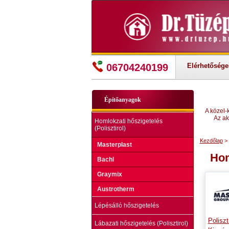
06704240199
Elérhetősége
Építőanyagok
A közel-
Az ak
Homlokzati hőszigetelés
(Polisztirol)
Kezdőlap
> 
Masterplast
Hom
Bachl
Graymix
Austrotherm
Lépésálló hőszigetelés
Poliszt
Lábazati hőszigetelés (Polisztirol)