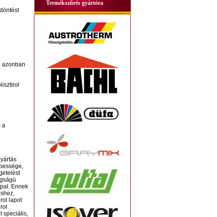
Termékszűrés gyártóra
döntést
n azonban
isztirol
 a
gyártás
épessége,
getelést
tagságú
ppal. Ennek
éshez,
rol lapot
rol
 speciális,