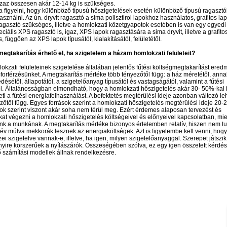
zaz összesen akár 12-14 kg is szükséges.
a figyelni, hogy különböző típusú hőszigetelések esetén különböző típusú ragasztó
asználni. Az ún. dryvit ragasztó a sima polisztirol lapokhoz használatos, grafitos l
ragasztó szükséges, illetve a homlokzati kőzetgyapotok esetében is van egy egyedi
eciális XPS ragasztó is, igaz, XPS lapok ragasztására a sima dryvit, illetve a grafito
, függően az XPS lapok típusától, kialakításától, felületétől.
egtakarítás érhető el, ha szigetelem a házam homlokzati felületeit?
okzati felületeinek szigetelése általában jelentős fűtési költségmegtakarítást ere
mfortérzésünket. A megtakarítás mértéke több tényezőtől függ: a ház méretétől, anna
désétől, állapotától, a szigetelőanyag típusától és vastagságától, valamint a fűtési
l. Általánosságban elmondható, hogy a homlokzati hőszigetelés akár 30- 50%-kal 
ti a fűtési energiafelhasználást. A befektetés megtérülési ideje azonban változó leh
zőtől függ. Egyes források szerint a homlokzati hőszigetelés megtérülési ideje 20-2
ok szerint viszont akár soha nem térül meg. Ezért érdemes alaposan tervezést és
at végezni a homlokzati hőszigetelés költségeivel és előnyeivel kapcsolatban, mie
k a munkának. A megtakarítás mértéke bizonyos értelemben relatív, hiszen nem tu
 év múlva mekkorák lesznek az energiaköltségek. Azt is figyelembe kell venni, hogy
ei szigetelve vannak-e, illetve, ha igen, milyen szigetelőanyaggal. Szerepet játszik 
ire korszerűek a nyílászárók. Összeségében szólva, ez egy igen összetett kérdés
számítási modellek állnak rendelkezésre.