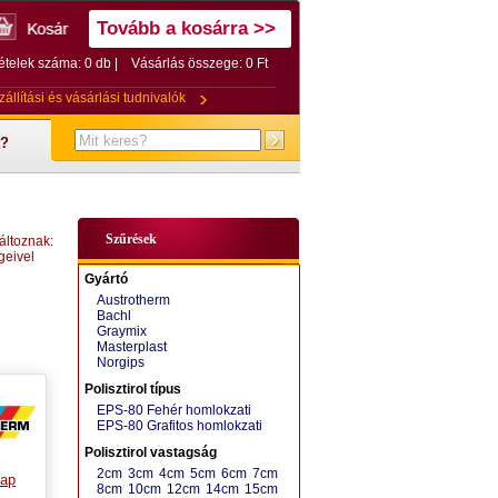
Tovább a kosárra >>
ételek száma: 0 db |
Vásárlás összege:
0 Ft
zállítási és vásárlási tudnivalók
t?
Szűrések
áltoznak:
geivel
Gyártó
Austrotherm
Bachl
Graymix
Masterplast
Norgips
Polisztirol típus
EPS-80 Fehér homlokzati
EPS-80 Grafitos homlokzati
Polisztirol vastagság
2cm
3cm
4cm
5cm
6cm
7cm
lap
8cm
10cm
12cm
14cm
15cm