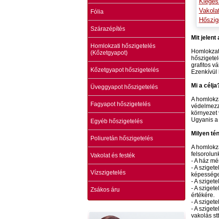
Kiegés
Vakola
Fólia
Hőszig
Szárazépítés
Mit jelent
Homlokzati hőszigetelés
Homlokzati
(Kőzetgyapot)
hőszigetel
grafitos v
Kőzetgyapot hőszigetelés
Ezenkívül 
Mi a célja
Üveggyapot hőszigetelés
A homlokza
Fagyapot hőszigetelés
védelmezzü
környezet 
Ugyanis a 
Egyéb hőszigetelés
Milyen té
Poliuretán hőszigetelés
A homlokza
felsorolun
Vakolat és festék
- A ház mé
- A sziget
Vízszigetelés
képessége,
- A sziget
- A sziget
Zsákos áru
értékére.
- A sziget
- A sziget
vakolás st