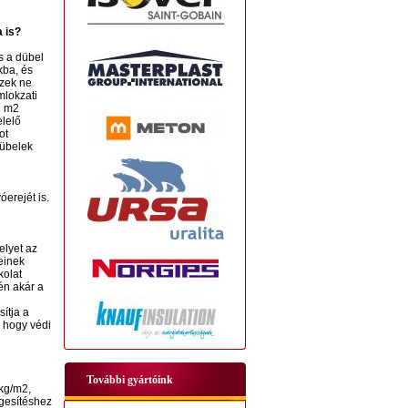
 is?
s a dübel
kba, és
ezek ne
mlokzati
1 m2
elelő
ot
dübelek
erejét is.
elyet az
einek
kolat
én akár a
ítja a
 hogy védi
További gyártóink
 kg/m2,
rgesítéshez