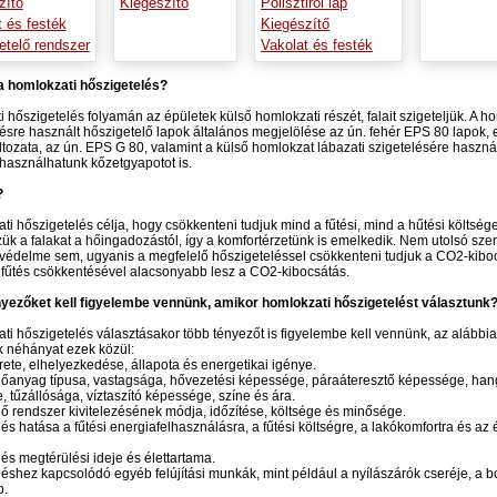
zítő
Kiegészítő
Polisztirol lap
t és festék
Kiegészítő
etelő rendszer
Vakolat és festék
 a homlokzati hőszigetelés?
 hőszigetelés folyamán az épületek külső homlokzati részét, falait szigeteljük. A h
ésre használt hőszigetelő lapok általános megjelölése az ún. fehér EPS 80 lapok,
áltozata, az ún. EPS G 80, valamint a külső homlokzat lábazati szigetelésére haszná
használhatunk kőzetgyapotot is.
?
ti hőszigetelés célja, hogy csökkenteni tudjuk mind a fűtési, mind a hűtési költsége
k a falakat a hőingadozástól, így a komfortérzetünk is emelkedik. Nem utolsó sz
védelme sem, ugyanis a megfelelő hőszigeteléssel csökkenteni tudjuk a CO2-kiboc
fűtés csökkentésével alacsonyabb lesz a CO2-kibocsátás.
nyezőket kell figyelembe vennünk, amikor homlokzati hőszigetelést választunk
ti hőszigetelés választásakor több tényezőt is figyelembe kell vennünk, az alábbi
k néhányat ezek közül:
rete, elhelyezkedése, állapota és energetikai igénye.
előanyag típusa, vastagsága, hővezetési képessége, páraáteresztő képessége, han
 tűzállósága, víztaszító képessége, színe és ára.
elő rendszer kivitelezésének módja, időzítése, költsége és minősége.
elés hatása a fűtési energiafelhasználásra, a fűtési költségre, a lakókomfortra és az 
elés megtérülési ideje és élettartama.
eléshez kapcsolódó egyéb felújítási munkák, mint például a nyílászárók cseréje, a b
b.