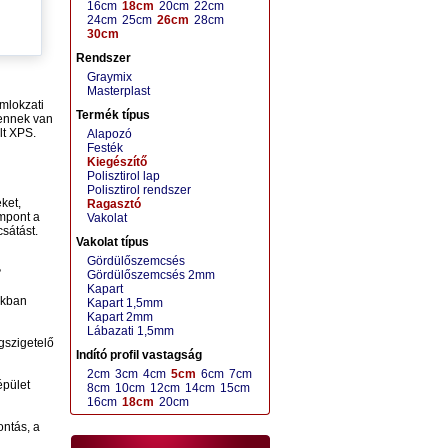
16cm
18cm
20cm
22cm
24cm
25cm
26cm
28cm
30cm
Rendszer
Graymix
Masterplast
omlokzati
Termék típus
 ennek van
lt XPS.
Alapozó
Festék
Kiegészítő
Polisztirol lap
Polisztirol rendszer
ket,
Ragasztó
empont a
Vakolat
sátást.
Vakolat típus
Gördülőszemcsés
?
Gördülőszemcsés 2mm
Kapart
akban
Kapart 1,5mm
Kapart 2mm
Lábazati 1,5mm
gszigetelő
Indító profil vastagság
2cm
3cm
4cm
5cm
6cm
7cm
épület
8cm
10cm
12cm
14cm
15cm
16cm
18cm
20cm
ontás, a