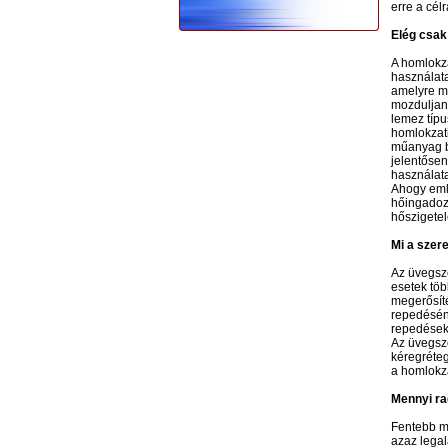
erre a cél
Elég csak
A homlokza
használata
amelyre mé
mozduljana
lemez típu
homlokzati
műanyag b
jelentősen
használata
Ahogy emlí
hőingadozá
hőszigetel
Mi a szer
Az üvegszö
esetek töb
megerősíté
repedéséne
repedések 
Az üvegszö
kéregréteg
a homlokza
Mennyi ra
Fentebb má
azaz legal