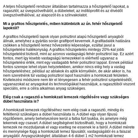
A teljes hőszigetelő rendszer általában tartalmazza a hőszigetelő lapokat, a
ragasztót, az üvegszövethálót, a dübeleket, az indítóprofilt és az élvédőt
üvegszövethálóval, az alapozót és a színvakolatot.
Mi a grafitos hőszigetelés, miben különbözik az ún. fehér hőszigetelő
lapoktól?
A grafitos hőszigetelő lapok olyan polisztirol alapú hőszigetelő anyagból
állnak, amelyhez a gyártás során grafitport kevernek. A grafitadalék hatására
csökken a hőszigetelő lemez hővezetési képessége, ezáltal javul a
hőszigetelési hatékonyság. A grafitos hőszigetelés mintegy 20%-kal jobb
hőszigetelést biztosít, mint az azonos vastagságú fehér polisztirol lap. Ez azért
fontos, mert így kisebb vastagságú lemezekkel is elérhető ugyanaz a
hőszigetelési érték, mint egy vastagabb fehér polisztirol lappal. Ennek például
fontos szerepe lehet olyan helyzetekben, amikor nincs elég hely a vastag
hőszigeteléshez, például az ablakok és ajtók környékén, de akár akkor is, ha
nem szeretnénk túl vastag polisztirol lapot használni a homlokzati felületen.
Kivitelezési módszere nem tér el lényegesen a fehér polisztirol szigetelésétől,
ugyanazokat az anyagokat és technológiákat használjuk, a ragasztóból viszont
speciális, erre a célra alkalmas anyag szükséges.
Elég csak a ragasztó a homlokzati lemezek rögzítésére vagy szükséges
dübel használata is?
A homlokzati lemezek rögzítéséhez nem elég csak a ragasztó, mindig és
feltétlenül szükséges a dübel használata is. A dübel egy olyan típusú
rögzítőelem, amely behelyezésre kerül a falba fúrt lyukba, és amelyre még
tekernek egy csavart. A dübel segítségével biztosítható, hogy a homlokzati
lemezek ne mozduljanak el vagy esetleg ne essenek le a falról. A dübel mérete
és mennyisége függ a homlokzati lemez típusától, vastagságától és a falazat
anyagától. Anyagszükséglet: általában 4-6 dübel 1 m2 homlokzati lemez