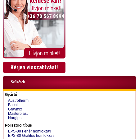
+36 70 567 8994
Kérjen visszahívást!
Szűrések
Gyártó
Austrotherm
Bachl
Graymix
Masterplast
Norgips
+36 70 424 0199
Polisztirol típus
EPS-80 Fehér homlokzati
EPS-80 Grafitos homlokzati