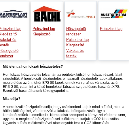
Polisztirol lap
Polisztirol lap
Hőszigetelő
Polisztirol lap
Kiegészítő
Kiegészítő
rendszer
Vakolat és
Polisztirol lap
festék
Kiegészítő
Hőszigetelő
Vakolat és
rendszer
festék
Mit jelent a homlokzati hőszigetelés?
Homlokzati hőszigetelés folyamán az épületek külső homlokzati részét, falait
szigeteljük. A homlokzati hőszigetelésre használt hőszigetelő lapok általános
megjelölése az ún. fehér EPS 80 lapok, ennek van grafitos változata, az ún.
EPS G 80, valamint a külső homlokzat lábazati szigetelésére használt XPS.
Ezenkívül használhatunk kőzetgyapotot is.
Mi a célja?
A homlokzati hőszigetelés célja, hogy csökkenteni tudjuk mind a fűtési, mind a
hűtési költségeket, védelmezzük a falakat a hőingadozástól, így a
komfortérzetünk is emelkedik. Nem utolsó szempont a környezet védelme sem,
ugyanis a megfelelő hőszigeteléssel csökkenteni tudjuk a CO2-kibocsátást.
Ugyanis a fűtés csökkentésével alacsonyabb lesz a CO2-kibocsátás.