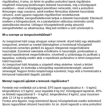
rögzítéséhez. A sima, ún fehér és grafitos polisztirol lapok rögzítésére
megfelelő műanyag beütőszeges dübelek használata, míg a kőzetgyapot
esetében – mivel a kőzetgyapot jelentősen nehezebb, mint a polisztirol-
fémszeges vagy csavaros, adott esetben fémszálas dübelek használata
célszerű, ezek ugyanis nagyobb rögzítőerővel rendelkeznek.
Ahogy említettük, elengedhetetlennek tartjuk a dübelek használatát. Ellenkező
esetben a hőingadozások, és a páratartalom változása minimális szintű
alakváltozást okozhat. Utólagos hőszigetelésnél pedig abszolút
elengedhetetlen az alkalmazása. Meg kell említeni a szél szívóerejét is.
Mi a szerepe az üvegszövethálónak?
Az üvegszövet háló (vagy ahogyan sokan ismerik: dryvit háló) egy alkáliaálló
üvegszövet, amelyet az esetek többségében a homlokzati hőszigetelő
rendszerek cementes glettelő és ágyazó rétegeinek megerősítésére
használják. Ezenkívül vakolatok erősítésére is használják, pontosabban a
vakolat repedésének megerősítésére, növelhető a szilárdsága és javítható a
tapadása, szükség esetén akár a repedések javításához is lehet üvegszövet
hálót használni.
Az üvegszövet háló feladata a szigetelő réteg védelme: növeli a felület
ütésállóságát, és biztosítja a kéregréteg repedésmentességét, valamint
simaságát. Nagyon fontos tulajdonsága ezenkívül, hogy védi a homlokzatot a
környezeti hatásoktól (fagytól, párától).
Mennyi ragasztó ajánlott a lemezek rögzítésekor?
Fentebb már említettük ezt a témát, EPS lapok ragasztásához 4 – 5 kg/m2,
kérgesítéshez 4,5 kg/m2, azaz legalább 8 kg /m2. Kőzetgyapot lapoknál, 40%-
os felületű ragasztásnál 5 – 6 kg/m2, kérgesítéshez 8 kg/m2, azaz összesen
akár 12-14 kg is szükséges.
Fontos arra figyelni, hogy különböző típusú hőszigetelések esetén különböző
típusú ragasztókat célszerű használni. Az ún. dryvit ragasztó a sima polisztirol