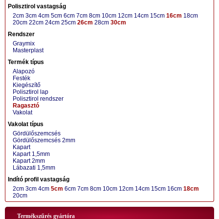
Polisztirol vastagság
2cm
3cm
4cm
5cm
6cm
7cm
8cm
10cm
12cm
14cm
15cm
16cm
18cm
20cm
22cm
24cm
25cm
26cm
28cm
30cm
Rendszer
Graymix
Masterplast
Termék típus
Alapozó
Festék
Kiegészítő
Polisztirol lap
Polisztirol rendszer
Ragasztó
Vakolat
Vakolat típus
Gördülőszemcsés
Gördülőszemcsés 2mm
Kapart
Kapart 1,5mm
Kapart 2mm
Lábazati 1,5mm
Indító profil vastagság
2cm
3cm
4cm
5cm
6cm
7cm
8cm
10cm
12cm
14cm
15cm
16cm
18cm
20cm
Termékszűrés gyártóra