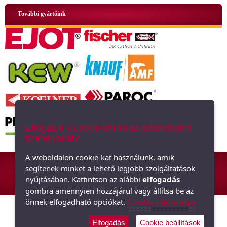
További gyártóink
Elfogadja a cookie-kat és az adatvédelmi
szabályokat?
ÁSZF
|
Adatkezelési tájékoztató
|
Oldaltérkép
A weboldalon cookie-kat használunk, amik
segítenek minket a lehető legjobb szolgáltatások
Hőszigetelő anyagok, polisztirol, üveggyapot - Minden ami szigetelés,
nyújtásában. Kattintson az alábbi
elfogadás
hőszigetelés
gombra amennyien hozzájárul vagy állítsa be az
önnek elfogadható opciókat.
További információ
Elfogadás
Cookie beállítások
Árukereső.hu