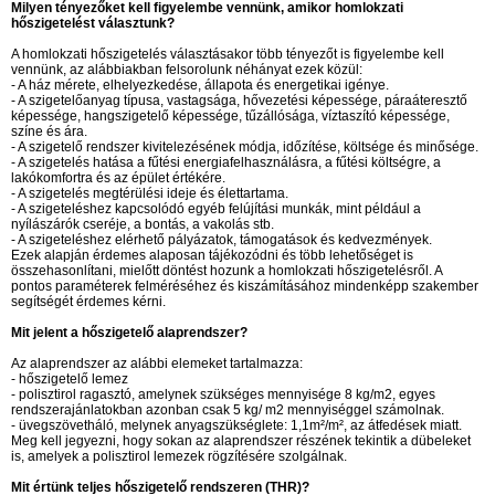
Milyen tényezőket kell figyelembe vennünk, amikor homlokzati
hőszigetelést választunk?
A homlokzati hőszigetelés választásakor több tényezőt is figyelembe kell
vennünk, az alábbiakban felsorolunk néhányat ezek közül:
- A ház mérete, elhelyezkedése, állapota és energetikai igénye.
- A szigetelőanyag típusa, vastagsága, hővezetési képessége, páraáteresztő
képessége, hangszigetelő képessége, tűzállósága, víztaszító képessége,
színe és ára.
- A szigetelő rendszer kivitelezésének módja, időzítése, költsége és minősége.
- A szigetelés hatása a fűtési energiafelhasználásra, a fűtési költségre, a
lakókomfortra és az épület értékére.
- A szigetelés megtérülési ideje és élettartama.
- A szigeteléshez kapcsolódó egyéb felújítási munkák, mint például a
nyílászárók cseréje, a bontás, a vakolás stb.
- A szigeteléshez elérhető pályázatok, támogatások és kedvezmények.
Ezek alapján érdemes alaposan tájékozódni és több lehetőséget is
összehasonlítani, mielőtt döntést hozunk a homlokzati hőszigetelésről. A
pontos paraméterek felméréséhez és kiszámításához mindenképp szakember
segítségét érdemes kérni.
Mit jelent a hőszigetelő alaprendszer?
Az alaprendszer az alábbi elemeket tartalmazza:
- hőszigetelő lemez
- polisztirol ragasztó, amelynek szükséges mennyisége 8 kg/m2, egyes
rendszerajánlatokban azonban csak 5 kg/ m2 mennyiséggel számolnak.
- üvegszövetháló, melynek anyagszükséglete: 1,1m²/m², az átfedések miatt.
Meg kell jegyezni, hogy sokan az alaprendszer részének tekintik a dübeleket
is, amelyek a polisztirol lemezek rögzítésére szolgálnak.
Mit értünk teljes hőszigetelő rendszeren (THR)?