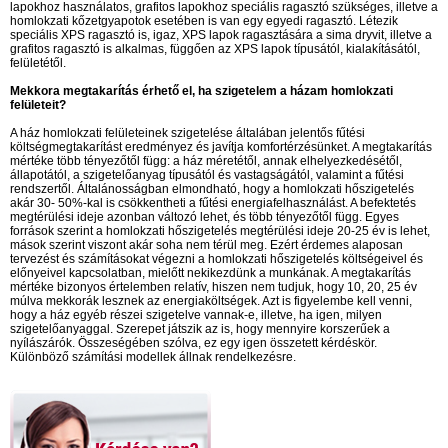
lapokhoz használatos, grafitos lapokhoz speciális ragasztó szükséges, illetve a
homlokzati kőzetgyapotok esetében is van egy egyedi ragasztó. Létezik
speciális XPS ragasztó is, igaz, XPS lapok ragasztására a sima dryvit, illetve a
grafitos ragasztó is alkalmas, függően az XPS lapok típusától, kialakításától,
felületétől.
Mekkora megtakarítás érhető el, ha szigetelem a házam homlokzati
felületeit?
A ház homlokzati felületeinek szigetelése általában jelentős fűtési
költségmegtakarítást eredményez és javítja komfortérzésünket. A megtakarítás
mértéke több tényezőtől függ: a ház méretétől, annak elhelyezkedésétől,
állapotától, a szigetelőanyag típusától és vastagságától, valamint a fűtési
rendszertől. Általánosságban elmondható, hogy a homlokzati hőszigetelés
akár 30- 50%-kal is csökkentheti a fűtési energiafelhasználást. A befektetés
megtérülési ideje azonban változó lehet, és több tényezőtől függ. Egyes
források szerint a homlokzati hőszigetelés megtérülési ideje 20-25 év is lehet,
mások szerint viszont akár soha nem térül meg. Ezért érdemes alaposan
tervezést és számításokat végezni a homlokzati hőszigetelés költségeivel és
előnyeivel kapcsolatban, mielőtt nekikezdünk a munkának. A megtakarítás
mértéke bizonyos értelemben relatív, hiszen nem tudjuk, hogy 10, 20, 25 év
múlva mekkorák lesznek az energiaköltségek. Azt is figyelembe kell venni,
hogy a ház egyéb részei szigetelve vannak-e, illetve, ha igen, milyen
szigetelőanyaggal. Szerepet játszik az is, hogy mennyire korszerűek a
nyílászárók. Összeségében szólva, ez egy igen összetett kérdéskör.
Különböző számítási modellek állnak rendelkezésre.