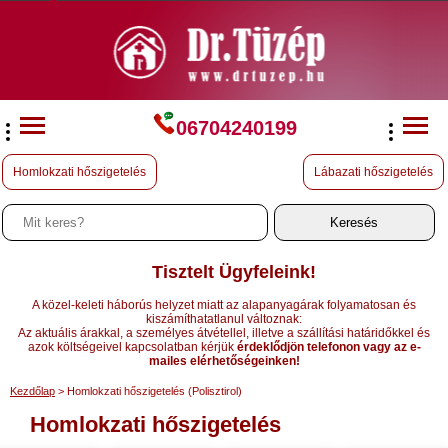
06704240199
Homlokzati hőszigetelés
Lábazati hőszigetelés
Tisztelt Ügyfeleink!
A közel-keleti háborús helyzet miatt az alapanyagárak folyamatosan és
kiszámíthatatlanul változnak:
Az aktuális árakkal, a személyes átvétellel, illetve a szállítási határidőkkel és
azok költségeivel kapcsolatban kérjük
érdeklődjön telefonon vagy az e-
mailes elérhetőségeinken!
Kezdőlap
> Homlokzati hőszigetelés (Polisztirol)
Homlokzati hőszigetelés