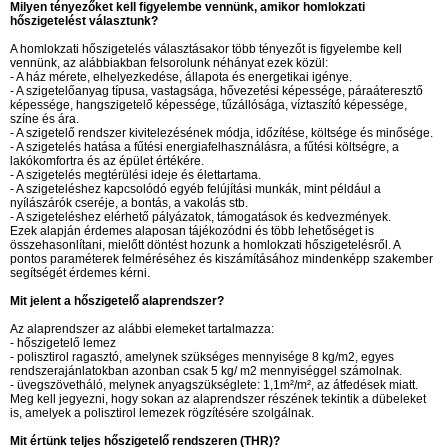
Milyen tényezőket kell figyelembe vennünk, amikor homlokzati
hőszigetelést választunk?
A homlokzati hőszigetelés választásakor több tényezőt is figyelembe kell
vennünk, az alábbiakban felsorolunk néhányat ezek közül:
- A ház mérete, elhelyezkedése, állapota és energetikai igénye.
- A szigetelőanyag típusa, vastagsága, hővezetési képessége, páraáteresztő
képessége, hangszigetelő képessége, tűzállósága, víztaszító képessége,
színe és ára.
- A szigetelő rendszer kivitelezésének módja, időzítése, költsége és minősége.
- A szigetelés hatása a fűtési energiafelhasználásra, a fűtési költségre, a
lakókomfortra és az épület értékére.
- A szigetelés megtérülési ideje és élettartama.
- A szigeteléshez kapcsolódó egyéb felújítási munkák, mint például a
nyílászárók cseréje, a bontás, a vakolás stb.
- A szigeteléshez elérhető pályázatok, támogatások és kedvezmények.
Ezek alapján érdemes alaposan tájékozódni és több lehetőséget is
összehasonlítani, mielőtt döntést hozunk a homlokzati hőszigetelésről. A
pontos paraméterek felméréséhez és kiszámításához mindenképp szakember
segítségét érdemes kérni.
Mit jelent a hőszigetelő alaprendszer?
Az alaprendszer az alábbi elemeket tartalmazza:
- hőszigetelő lemez
- polisztirol ragasztó, amelynek szükséges mennyisége 8 kg/m2, egyes
rendszerajánlatokban azonban csak 5 kg/ m2 mennyiséggel számolnak.
- üvegszövetháló, melynek anyagszükséglete: 1,1m²/m², az átfedések miatt.
Meg kell jegyezni, hogy sokan az alaprendszer részének tekintik a dübeleket
is, amelyek a polisztirol lemezek rögzítésére szolgálnak.
Mit értünk teljes hőszigetelő rendszeren (THR)?