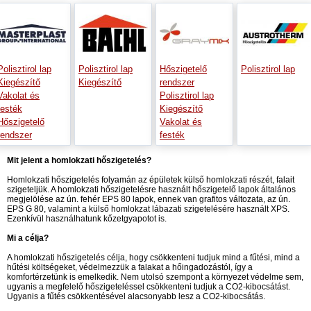
Polisztirol lap
Polisztirol lap
Hőszigetelő
Polisztirol lap
Kiegészítő
Kiegészítő
rendszer
Vakolat és
Polisztirol lap
festék
Kiegészítő
Hőszigetelő
Vakolat és
rendszer
festék
Mit jelent a homlokzati hőszigetelés?
Homlokzati hőszigetelés folyamán az épületek külső homlokzati részét, falait
szigeteljük. A homlokzati hőszigetelésre használt hőszigetelő lapok általános
megjelölése az ún. fehér EPS 80 lapok, ennek van grafitos változata, az ún.
EPS G 80, valamint a külső homlokzat lábazati szigetelésére használt XPS.
Ezenkívül használhatunk kőzetgyapotot is.
Mi a célja?
A homlokzati hőszigetelés célja, hogy csökkenteni tudjuk mind a fűtési, mind a
hűtési költségeket, védelmezzük a falakat a hőingadozástól, így a
komfortérzetünk is emelkedik. Nem utolsó szempont a környezet védelme sem,
ugyanis a megfelelő hőszigeteléssel csökkenteni tudjuk a CO2-kibocsátást.
Ugyanis a fűtés csökkentésével alacsonyabb lesz a CO2-kibocsátás.