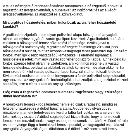
A teljes hőszigetelő rendszer általában tartalmazza a hőszigetelő lapokat, a
ragasztót, az üvegszövethálót, a dübeleket, az indítóprofilt és az élvédőt
üvegszövethálóval, az alapozót és a színvakolatot.
Mi a grafitos hőszigetelés, miben különbözik az ún. fehér hőszigetelő
lapoktól?
A grafitos hőszigetelő lapok olyan polisztirol alapú hőszigetelő anyagból
állnak, amelyhez a gyártás során grafitport kevernek. A grafitadalék hatására
csökken a hőszigetelő lemez hővezetési képessége, ezáltal javul a
hőszigetelési hatékonyság. A grafitos hőszigetelés mintegy 20%-kal jobb
hőszigetelést biztosít, mint az azonos vastagságú fehér polisztirol lap. Ez azért
fontos, mert így kisebb vastagságú lemezekkel is elérhető ugyanaz a
hőszigetelési érték, mint egy vastagabb fehér polisztirol lappal. Ennek például
fontos szerepe lehet olyan helyzetekben, amikor nincs elég hely a vastag
hőszigeteléshez, például az ablakok és ajtók környékén, de akár akkor is, ha
nem szeretnénk túl vastag polisztirol lapot használni a homlokzati felületen.
Kivitelezési módszere nem tér el lényegesen a fehér polisztirol szigetelésétől,
ugyanazokat az anyagokat és technológiákat használjuk, a ragasztóból viszont
speciális, erre a célra alkalmas anyag szükséges.
Elég csak a ragasztó a homlokzati lemezek rögzítésére vagy szükséges
dübel használata is?
A homlokzati lemezek rögzítéséhez nem elég csak a ragasztó, mindig és
feltétlenül szükséges a dübel használata is. A dübel egy olyan típusú
rögzítőelem, amely behelyezésre kerül a falba fúrt lyukba, és amelyre még
tekernek egy csavart. A dübel segítségével biztosítható, hogy a homlokzati
lemezek ne mozduljanak el vagy esetleg ne essenek le a falról. A dübel mérete
és mennyisége függ a homlokzati lemez típusától, vastagságától és a falazat
anyagától. Anyagszükséglet: általában 4-6 dübel 1 m2 homlokzati lemez