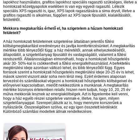
lapokhoz használatos, grafitos lapokhoz speciális ragasztó szükséges, illetve a
homlokzati kőzetgyapotok esetében is van egy egyedi ragasztó. Létezik
speciális XPS ragasztó is, igaz, XPS lapok ragasztására a sima dryvit, illetve a
grafitos ragasztó is alkalmas, függően az XPS lapok típusától, kialakításától,
felületétől.
Mekkora megtakarítás érhető el, ha szigetelem a házam homlokzati
felületeit?
A ház homlokzati felületeinek szigetelése általában jelentős fűtési
költségmegtakarítást eredményez és javítja komfortérzésünket. A megtakarítás
mértéke több tényezőtől függ: a ház méretétől, annak elhelyezkedésétől,
állapotától, a szigetelőanyag típusától és vastagságától, valamint a fűtési
rendszertől. Általánosságban elmondható, hogy a homlokzati hőszigetelés
akár 30- 50%-kal is csökkentheti a fűtési energiafelhasználást. A befektetés
megtérülési ideje azonban változó lehet, és több tényezőtől függ. Egyes
források szerint a homlokzati hőszigetelés megtérülési ideje 20-25 év is lehet,
mások szerint viszont akár soha nem térül meg. Ezért érdemes alaposan
tervezést és számításokat végezni a homlokzati hőszigetelés költségeivel és
előnyeivel kapcsolatban, mielőtt nekikezdünk a munkának. A megtakarítás
mértéke bizonyos értelemben relatív, hiszen nem tudjuk, hogy 10, 20, 25 év
múlva mekkorák lesznek az energiaköltségek. Azt is figyelembe kell venni,
hogy a ház egyéb részei szigetelve vannak-e, illetve, ha igen, milyen
szigetelőanyaggal. Szerepet játszik az is, hogy mennyire korszerűek a
nyílászárók. Összeségében szólva, ez egy igen összetett kérdéskör.
Különböző számítási modellek állnak rendelkezésre.