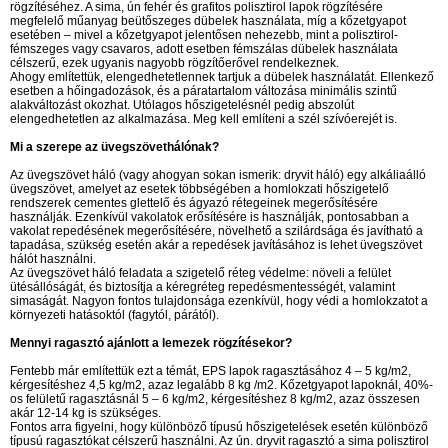
rögzítéséhez. A sima, ún fehér és grafitos polisztirol lapok rögzítésére
megfelelő műanyag beütőszeges dübelek használata, míg a kőzetgyapot
esetében – mivel a kőzetgyapot jelentősen nehezebb, mint a polisztirol-
fémszeges vagy csavaros, adott esetben fémszálas dübelek használata
célszerű, ezek ugyanis nagyobb rögzítőerővel rendelkeznek.
Ahogy említettük, elengedhetetlennek tartjuk a dübelek használatát. Ellenkező
esetben a hőingadozások, és a páratartalom változása minimális szintű
alakváltozást okozhat. Utólagos hőszigetelésnél pedig abszolút
elengedhetetlen az alkalmazása. Meg kell említeni a szél szívóerejét is.
Mi a szerepe az üvegszövethálónak?
Az üvegszövet háló (vagy ahogyan sokan ismerik: dryvit háló) egy alkáliaálló
üvegszövet, amelyet az esetek többségében a homlokzati hőszigetelő
rendszerek cementes glettelő és ágyazó rétegeinek megerősítésére
használják. Ezenkívül vakolatok erősítésére is használják, pontosabban a
vakolat repedésének megerősítésére, növelhető a szilárdsága és javítható a
tapadása, szükség esetén akár a repedések javításához is lehet üvegszövet
hálót használni.
Az üvegszövet háló feladata a szigetelő réteg védelme: növeli a felület
ütésállóságát, és biztosítja a kéregréteg repedésmentességét, valamint
simaságát. Nagyon fontos tulajdonsága ezenkívül, hogy védi a homlokzatot a
környezeti hatásoktól (fagytól, párától).
Mennyi ragasztó ajánlott a lemezek rögzítésekor?
Fentebb már említettük ezt a témát, EPS lapok ragasztásához 4 – 5 kg/m2,
kérgesítéshez 4,5 kg/m2, azaz legalább 8 kg /m2. Kőzetgyapot lapoknál, 40%-
os felületű ragasztásnál 5 – 6 kg/m2, kérgesítéshez 8 kg/m2, azaz összesen
akár 12-14 kg is szükséges.
Fontos arra figyelni, hogy különböző típusú hőszigetelések esetén különböző
típusú ragasztókat célszerű használni. Az ún. dryvit ragasztó a sima polisztirol