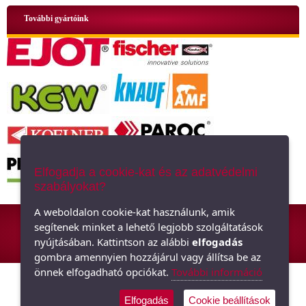
További gyártóink
Elfogadja a cookie-kat és az adatvédelmi
szabályokat?
ÁSZF
|
Adatkezelési tájékoztató
|
Oldaltérkép
A weboldalon cookie-kat használunk, amik
segítenek minket a lehető legjobb szolgáltatások
Hőszigetelő anyagok, polisztirol, üveggyapot - Minden ami szigetelés,
nyújtásában. Kattintson az alábbi
elfogadás
hőszigetelés
gombra amennyien hozzájárul vagy állítsa be az
önnek elfogadható opciókat.
További információ
Elfogadás
Cookie beállítások
Árukereső.hu