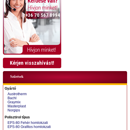
+36 70 567 8994
Kérjen visszahívást!
Szűrések
Gyártó
Austrotherm
Bachl
Graymix
Masterplast
Norgips
+36 70 424 0199
Polisztirol típus
EPS-80 Fehér homlokzati
EPS-80 Grafitos homlokzati