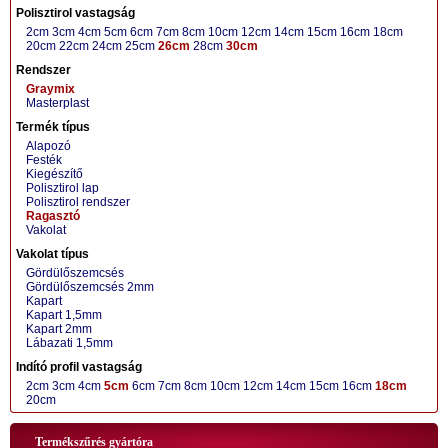
Polisztirol vastagság
2cm
3cm
4cm
5cm
6cm
7cm
8cm
10cm
12cm
14cm
15cm
16cm
18cm
20cm
22cm
24cm
25cm
26cm
28cm
30cm
Rendszer
Graymix
Masterplast
Termék típus
Alapozó
Festék
Kiegészítő
Polisztirol lap
Polisztirol rendszer
Ragasztó
Vakolat
Vakolat típus
Gördülőszemcsés
Gördülőszemcsés 2mm
Kapart
Kapart 1,5mm
Kapart 2mm
Lábazati 1,5mm
Indító profil vastagság
2cm
3cm
4cm
5cm
6cm
7cm
8cm
10cm
12cm
14cm
15cm
16cm
18cm
20cm
Termékszűrés gyártóra