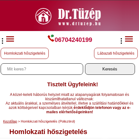
06704240199
Homlokzati hőszigetelés
Lábazati hőszigetelés
Tisztelt Ügyfeleink!
A közel-keleti háborús helyzet miatt az alapanyagárak folyamatosan és
kiszámíthatatlanul változnak:
Az aktuális árakkal, a személyes átvétellel, illetve a szállítási határidőkkel és
azok költségeivel kapcsolatban kérjük
érdeklődjön telefonon vagy az e-
mailes elérhetőségeinken!
Kezdőlap
> Homlokzati hőszigetelés (Polisztirol)
Homlokzati hőszigetelés