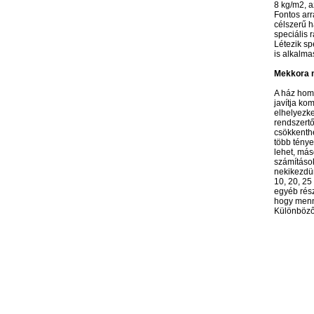
8 kg/m2, a
Fontos arr
célszerű h
speciális 
Létezik sp
is alkalmas
Mekkora m
A ház homl
javítja ko
elhelyezke
rendszertő
csökkenthe
több ténye
lehet, más
számítások
nekikezdün
10, 20, 25
egyéb rész
hogy menny
Különböző 