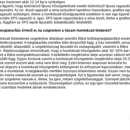
zaz összesen akár 12-14 kg is szükséges.
a figyelni, hogy különböző típusú hőszigetelések esetén különböző típusú ragasztó
asználni. Az ún. dryvit ragasztó a sima polisztirol lapokhoz használatos, grafitos l
ragasztó szükséges, illetve a homlokzati kőzetgyapotok esetében is van egy egyedi
eciális XPS ragasztó is, igaz, XPS lapok ragasztására a sima dryvit, illetve a grafito
, függően az XPS lapok típusától, kialakításától, felületétől.
egtakarítás érhető el, ha szigetelem a házam homlokzati felületeit?
okzati felületeinek szigetelése általában jelentős fűtési költségmegtakarítást ere
mfortérzésünket. A megtakarítás mértéke több tényezőtől függ: a ház méretétől, anna
désétől, állapotától, a szigetelőanyag típusától és vastagságától, valamint a fűtési
l. Általánosságban elmondható, hogy a homlokzati hőszigetelés akár 30- 50%-kal 
ti a fűtési energiafelhasználást. A befektetés megtérülési ideje azonban változó leh
zőtől függ. Egyes források szerint a homlokzati hőszigetelés megtérülési ideje 20-2
ok szerint viszont akár soha nem térül meg. Ezért érdemes alaposan tervezést és
at végezni a homlokzati hőszigetelés költségeivel és előnyeivel kapcsolatban, mie
k a munkának. A megtakarítás mértéke bizonyos értelemben relatív, hiszen nem tu
 év múlva mekkorák lesznek az energiaköltségek. Azt is figyelembe kell venni, hogy
ei szigetelve vannak-e, illetve, ha igen, milyen szigetelőanyaggal. Szerepet játszik 
ire korszerűek a nyílászárók. Összeségében szólva, ez egy igen összetett kérdés
számítási modellek állnak rendelkezésre.