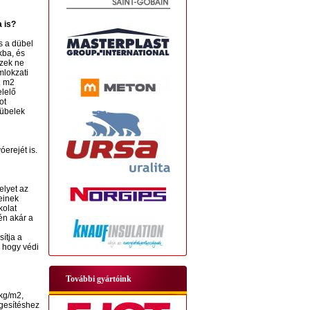
 is?
s a dübel
kba, és
ezek ne
mlokzati
1 m2
elelő
ot
dübelek
erejét is.
elyet az
einek
kolat
én akár a
ítja a
 hogy védi
További gyártóink
 kg/m2,
rgesítéshez