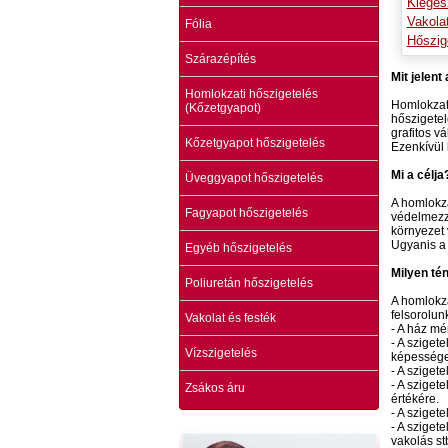
Kiegés
Vakola
Fólia
Hőszig
Szárazépítés
Mit jelent
Homlokzati hőszigetelés
Homlokzati
(Kőzetgyapot)
hőszigetel
grafitos v
Kőzetgyapot hőszigetelés
Ezenkívül 
Mi a célja
Üveggyapot hőszigetelés
A homlokza
Fagyapot hőszigetelés
védelmezzü
környezet 
Ugyanis a 
Egyéb hőszigetelés
Milyen té
Poliuretán hőszigetelés
A homlokza
felsorolun
Vakolat és festék
- A ház mé
- A sziget
Vízszigetelés
képessége,
- A sziget
- A sziget
Zsákos áru
értékére.
- A sziget
- A sziget
vakolás st