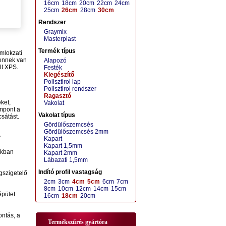
16cm
18cm
20cm
22cm
24cm
25cm
26cm
28cm
30cm
Rendszer
Graymix
Masterplast
Termék típus
omlokzati
 ennek van
Alapozó
lt XPS.
Festék
Kiegészítő
Polisztirol lap
Polisztirol rendszer
Ragasztó
ket,
Vakolat
empont a
Vakolat típus
sátást.
Gördülőszemcsés
Gördülőszemcsés 2mm
?
Kapart
Kapart 1,5mm
akban
Kapart 2mm
Lábazati 1,5mm
Indító profil vastagság
gszigetelő
2cm
3cm
4cm
5cm
6cm
7cm
8cm
10cm
12cm
14cm
15cm
épület
16cm
18cm
20cm
ontás, a
Termékszűrés gyártóra