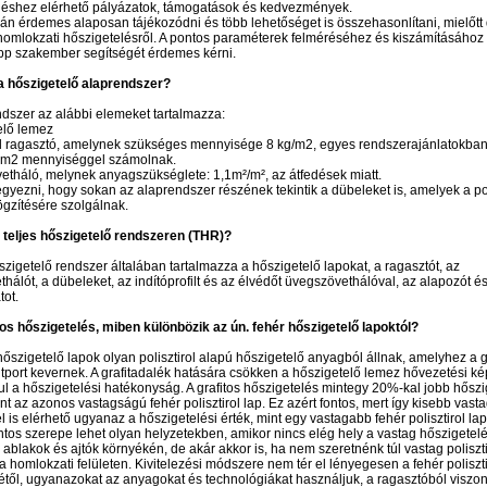
eléshez elérhető pályázatok, támogatások és kedvezmények.
án érdemes alaposan tájékozódni és több lehetőséget is összehasonlítani, mielőtt 
omlokzati hőszigetelésről. A pontos paraméterek felméréséhez és kiszámításához
p szakember segítségét érdemes kérni.
 a hőszigetelő alaprendszer?
dszer az alábbi elemeket tartalmazza:
elő lemez
rol ragasztó, amelynek szükséges mennyisége 8 kg/m2, egyes rendszerajánlatokba
/ m2 mennyiséggel számolnak.
etháló, melynek anyagszükséglete: 1,1m²/m², az átfedések miatt.
egyezni, hogy sokan az alaprendszer részének tekintik a dübeleket is, amelyek a pol
gzítésére szolgálnak.
 teljes hőszigetelő rendszeren (THR)?
őszigetelő rendszer általában tartalmazza a hőszigetelő lapokat, a ragasztót, az
hálót, a dübeleket, az indítóprofilt és az élvédőt üvegszövethálóval, az alapozót és
tot.
tos hőszigetelés, miben különbözik az ún. fehér hőszigetelő lapoktól?
 hőszigetelő lapok olyan polisztirol alapú hőszigetelő anyagból állnak, amelyhez a 
itport kevernek. A grafitadalék hatására csökken a hőszigetelő lemez hővezetési k
vul a hőszigetelési hatékonyság. A grafitos hőszigetelés mintegy 20%-kal jobb hőszi
mint az azonos vastagságú fehér polisztirol lap. Ez azért fontos, mert így kisebb vas
 is elérhető ugyanaz a hőszigetelési érték, mint egy vastagabb fehér polisztirol la
ntos szerepe lehet olyan helyzetekben, amikor nincs elég hely a vastag hőszigetel
 ablakok és ajtók környékén, de akár akkor is, ha nem szeretnénk túl vastag poliszti
a homlokzati felületen. Kivitelezési módszere nem tér el lényegesen a fehér poliszti
étől, ugyanazokat az anyagokat és technológiákat használjuk, a ragasztóból viszont