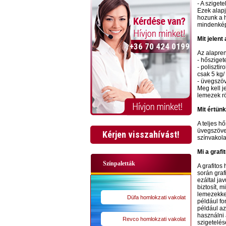
- A sziget
Ezek alapj
hozunk a h
mindenkép
Mit jelent
+36 70 424 0199
Az alapren
- hősziget
- poliszti
csak 5 kg
- üvegszöv
Meg kell j
lemezek rö
Mit értünk
A teljes h
üvegszövet
Kérjen visszahívást!
színvakola
Mi a grafi
Színpaletták
A grafitos
során graf
ezáltal ja
biztosít, 
lemezekkel
Düfa homlokzati vakolat
például fo
például az
használni 
Revco homlokzati vakolat
szigetelés