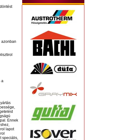
döntést
n azonban
isztirol
 a
gyártás
épessége,
getelést
tagságú
ppal. Ennek
éshez,
rol lapot
rol
 speciális,