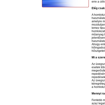
erre a cél
Elég csak
A homlokza
használata
amelyre mé
mozduljana
lemez típu
homlokzati
műanyag b
jelentősen
használata
Ahogy emlí
hőingadozá
hőszigetel
Mi a szer
Az üvegszö
esetek töb
megerősíté
repedéséne
repedések 
Az üvegszö
kéregréteg
a homlokza
Mennyi ra
Fentebb má
azaz legal