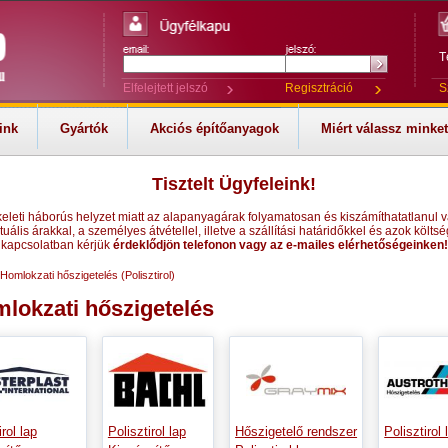
T
Elfelejtett jelszó
Regisztráció
S
ink
Gyártók
Akciós építőanyagok
Miért válassz minke
Tisztelt Ügyfeleink!
keleti háborús helyzet miatt az alapanyagárak folyamatosan és kiszámíthatatlanul v
tuális árakkal, a személyes átvétellel, illetve a szállítási határidőkkel és azok költsé
kapcsolatban kérjük
érdeklődjön telefonon vagy az e-mailes elérhetőségeinken!
Homlokzati hőszigetelés (Polisztirol)
lokzati hőszigetelés
irol lap
Polisztirol lap
Hőszigetelő rendszer
Polisztirol 