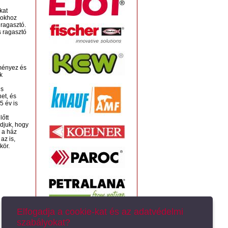
kat
apokhoz
 ragasztó.
s ragasztó
dményez és
k
is
et, és
5 év is
lőtt
djuk, hogy
 a ház
az is,
kör.
Elfogadja a cookie-kat és az adatvédelmi
szabályokat?