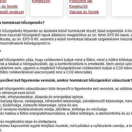
zítő
Kiegészítő
Polisztirol lap
t és festék
Kiegészítő
etelő rendszer
Vakolat és festék
 a homlokzati hőszigetelés?
 hőszigetelés folyamán az épületek külső homlokzati részét, falait szigeteljük. A h
ésre használt hőszigetelő lapok általános megjelölése az ún. fehér EPS 80 lapok,
áltozata, az ún. EPS G 80, valamint a külső homlokzat lábazati szigetelésére haszná
használhatunk kőzetgyapotot is.
?
ti hőszigetelés célja, hogy csökkenteni tudjuk mind a fűtési, mind a hűtési költsége
k a falakat a hőingadozástól, így a komfortérzetünk is emelkedik. Nem utolsó sz
védelme sem, ugyanis a megfelelő hőszigeteléssel csökkenteni tudjuk a CO2-kiboc
fűtés csökkentésével alacsonyabb lesz a CO2-kibocsátás.
nyezőket kell figyelembe vennünk, amikor homlokzati hőszigetelést választunk
ti hőszigetelés választásakor több tényezőt is figyelembe kell vennünk, az alábbi
k néhányat ezek közül:
rete, elhelyezkedése, állapota és energetikai igénye.
előanyag típusa, vastagsága, hővezetési képessége, páraáteresztő képessége, han
 tűzállósága, víztaszító képessége, színe és ára.
elő rendszer kivitelezésének módja, időzítése, költsége és minősége.
elés hatása a fűtési energiafelhasználásra, a fűtési költségre, a lakókomfortra és az 
elés megtérülési ideje és élettartama.
eléshez kapcsolódó egyéb felújítási munkák, mint például a nyílászárók cseréje, a b
b.