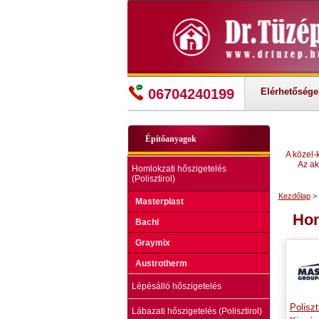
06704240199
Elérhetősége
Építőanyagok
A közel-
Az ak
Homlokzati hőszigetelés
(Polisztirol)
Kezdőlap
> 
Masterplast
Hom
Bachl
Graymix
Austrotherm
Lépésálló hőszigetelés
Poliszt
Lábazati hőszigetelés (Polisztirol)