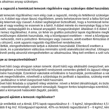
ra alkalmas anyag szükséges.
 a ragasztó a homlokzati lemezek rögzítésére vagy szükséges dübel használata
ti lemezek rögzítéséhez nem elég csak a ragasztó, mindig és feltétlenül szüksége
 is. A dübel egy olyan típusú rögzítőelem, amely behelyezésre kerül a falba fúrt lyu
g tekernek egy csavart. A dübel segítségével biztosítható, hogy a homlokzati lem
k el vagy esetleg ne essenek le a falról. A dübel mérete és mennyisége függ a ho
sától, vastagságától és a falazat anyagától. Anyagszükséglet: általában 4-6 dübel 
 lemez rögzítéséhez. A sima, ún fehér és grafitos polisztirol lapok rögzítésére megf
eütőszeges dübelek használata, míg a kőzetgyapot esetében – mivel a kőzetgyap
 nehezebb, mint a polisztirol- fémszeges vagy csavaros, adott esetben fémszálas 
 célszerű, ezek ugyanis nagyobb rögzítőerővel rendelkeznek.
tettük, elengedhetetlennek tartjuk a dübelek használatát. Ellenkező esetben a
sok, és a páratartalom változása minimális szintű alakváltozást okozhat. Utólagos
ésnél pedig abszolút elengedhetetlen az alkalmazása. Meg kell említeni a szél szívó
epe az üvegszövethálónak?
vet háló (vagy ahogyan sokan ismerik: dryvit háló) egy alkáliaálló üvegszövet, am
bségében a homlokzati hőszigetelő rendszerek cementes glettelő és ágyazó réteg
sére használják. Ezenkívül vakolatok erősítésére is használják, pontosabban a va
k megerősítésére, növelhető a szilárdsága és javítható a tapadása, szükség eset
javításához is lehet üvegszövet hálót használni.
vet háló feladata a szigetelő réteg védelme: növeli a felület ütésállóságát, és biztos
 repedésmentességét, valamint simaságát. Nagyon fontos tulajdonsága ezenkívül,
tot a környezeti hatásoktól (fagytól, párától).
gasztó ajánlott a lemezek rögzítésekor?
r említettük ezt a témát, EPS lapok ragasztásához 4 – 5 kg/m2, kérgesítéshez 4,5
ább 8 kg /m2. Kőzetgyapot lapoknál, 40%-os felületű ragasztásnál 5 – 6 kg/m2, ké