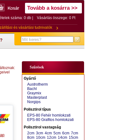
Tovább a kosárra >>
ételek száma: 0 db |
Vásárlás összege:
0 Ft
zállítási és vásárlási tudnivalók
t?
Szűrések
áltoznak:
geivel
Gyártó
Austrotherm
Bachl
Graymix
Masterplast
Norgips
Polisztirol típus
EPS-80 Fehér homlokzati
EPS-80 Grafitos homlokzati
Polisztirol vastagság
2cm
3cm
4cm
5cm
6cm
7cm
lap
8cm
10cm
12cm
14cm
15cm