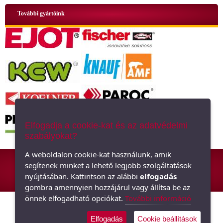
További gyártóink
Elfogadja a cookie-kat és az adatvédelmi
szabályokat?
ÁSZF
|
Adatkezelési tájékoztató
|
Oldaltérkép
A weboldalon cookie-kat használunk, amik
segítenek minket a lehető legjobb szolgáltatások
Hőszigetelő anyagok, polisztirol, üveggyapot - Minden ami szigetelés,
nyújtásában. Kattintson az alábbi
elfogadás
hőszigetelés
gombra amennyien hozzájárul vagy állítsa be az
önnek elfogadható opciókat.
További információ
Elfogadás
Cookie beállítások
Árukereső.hu