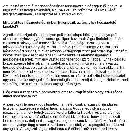
A teljes hőszigetelő rendszer általában tartalmazza a hőszigetelő lapokat, a
ragasztót, az üvegszövethálót, a dübeleket, az indítóprofilt és az élvédőt
üvegszövethálóval, az alapozót és a színvakolatot.
Mi a grafitos hőszigetelés, miben különbözik az ún. fehér hőszigetelő
lapoktól?
A grafitos hőszigetelő lapok olyan polisztirol alapú hőszigetelő anyagból
állnak, amelyhez a gyártás során grafitport kevernek. A grafitadalék hatására
csökken a hőszigetelő lemez hővezetési képessége, ezáltal javul a
hőszigetelési hatékonyság. A grafitos hőszigetelés mintegy 20%-kal jobb
hőszigetelést biztosít, mint az azonos vastagságú fehér polisztirol lap. Ez azért
fontos, mert így kisebb vastagságú lemezekkel is elérhető ugyanaz a
hőszigetelési érték, mint egy vastagabb fehér polisztirol lappal. Ennek például
fontos szerepe lehet olyan helyzetekben, amikor nincs elég hely a vastag
hőszigeteléshez, például az ablakok és ajtók környékén, de akár akkor is, ha
nem szeretnénk túl vastag polisztirol lapot használni a homlokzati felületen.
Kivitelezési módszere nem tér el lényegesen a fehér polisztirol szigetelésétől,
ugyanazokat az anyagokat és technológiákat használjuk, a ragasztóból viszont
speciális, erre a célra alkalmas anyag szükséges.
Elég csak a ragasztó a homlokzati lemezek rögzítésére vagy szükséges
dübel használata is?
A homlokzati lemezek rögzítéséhez nem elég csak a ragasztó, mindig és
feltétlenül szükséges a dübel használata is. A dübel egy olyan típusú
rögzítőelem, amely behelyezésre kerül a falba fúrt lyukba, és amelyre még
tekernek egy csavart. A dübel segítségével biztosítható, hogy a homlokzati
lemezek ne mozduljanak el vagy esetleg ne essenek le a falról. A dübel mérete
és mennyisége függ a homlokzati lemez típusától, vastagságától és a falazat
anyagától. Anyagszükséglet: általában 4-6 dübel 1 m2 homlokzati lemez