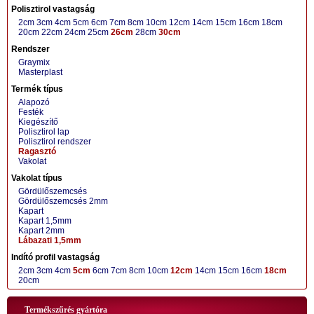
Polisztirol vastagság
2cm
3cm
4cm
5cm
6cm
7cm
8cm
10cm
12cm
14cm
15cm
16cm
18cm
20cm
22cm
24cm
25cm
26cm
28cm
30cm
Rendszer
Graymix
Masterplast
Termék típus
Alapozó
Festék
Kiegészítő
Polisztirol lap
Polisztirol rendszer
Ragasztó
Vakolat
Vakolat típus
Gördülőszemcsés
Gördülőszemcsés 2mm
Kapart
Kapart 1,5mm
Kapart 2mm
Lábazati 1,5mm
Indító profil vastagság
2cm
3cm
4cm
5cm
6cm
7cm
8cm
10cm
12cm
14cm
15cm
16cm
18cm
20cm
Termékszűrés gyártóra