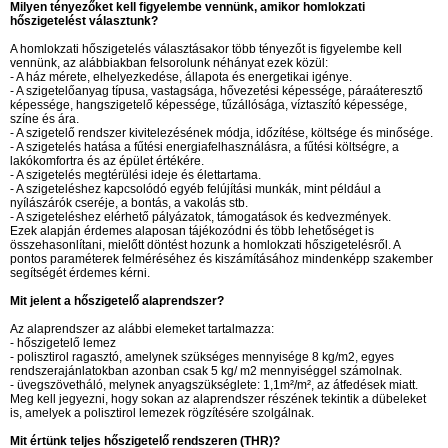
Milyen tényezőket kell figyelembe vennünk, amikor homlokzati
hőszigetelést választunk?
A homlokzati hőszigetelés választásakor több tényezőt is figyelembe kell
vennünk, az alábbiakban felsorolunk néhányat ezek közül:
- A ház mérete, elhelyezkedése, állapota és energetikai igénye.
- A szigetelőanyag típusa, vastagsága, hővezetési képessége, páraáteresztő
képessége, hangszigetelő képessége, tűzállósága, víztaszító képessége,
színe és ára.
- A szigetelő rendszer kivitelezésének módja, időzítése, költsége és minősége.
- A szigetelés hatása a fűtési energiafelhasználásra, a fűtési költségre, a
lakókomfortra és az épület értékére.
- A szigetelés megtérülési ideje és élettartama.
- A szigeteléshez kapcsolódó egyéb felújítási munkák, mint például a
nyílászárók cseréje, a bontás, a vakolás stb.
- A szigeteléshez elérhető pályázatok, támogatások és kedvezmények.
Ezek alapján érdemes alaposan tájékozódni és több lehetőséget is
összehasonlítani, mielőtt döntést hozunk a homlokzati hőszigetelésről. A
pontos paraméterek felméréséhez és kiszámításához mindenképp szakember
segítségét érdemes kérni.
Mit jelent a hőszigetelő alaprendszer?
Az alaprendszer az alábbi elemeket tartalmazza:
- hőszigetelő lemez
- polisztirol ragasztó, amelynek szükséges mennyisége 8 kg/m2, egyes
rendszerajánlatokban azonban csak 5 kg/ m2 mennyiséggel számolnak.
- üvegszövetháló, melynek anyagszükséglete: 1,1m²/m², az átfedések miatt.
Meg kell jegyezni, hogy sokan az alaprendszer részének tekintik a dübeleket
is, amelyek a polisztirol lemezek rögzítésére szolgálnak.
Mit értünk teljes hőszigetelő rendszeren (THR)?