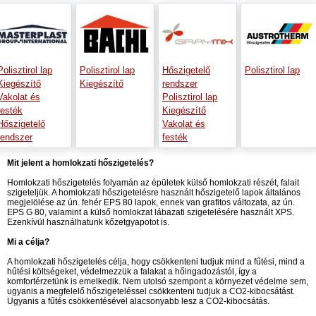
Polisztirol lap
Polisztirol lap
Hőszigetelő
Polisztirol lap
Kiegészítő
Kiegészítő
rendszer
Vakolat és
Polisztirol lap
festék
Kiegészítő
Hőszigetelő
Vakolat és
rendszer
festék
Mit jelent a homlokzati hőszigetelés?
Homlokzati hőszigetelés folyamán az épületek külső homlokzati részét, falait
szigeteljük. A homlokzati hőszigetelésre használt hőszigetelő lapok általános
megjelölése az ún. fehér EPS 80 lapok, ennek van grafitos változata, az ún.
EPS G 80, valamint a külső homlokzat lábazati szigetelésére használt XPS.
Ezenkívül használhatunk kőzetgyapotot is.
Mi a célja?
A homlokzati hőszigetelés célja, hogy csökkenteni tudjuk mind a fűtési, mind a
hűtési költségeket, védelmezzük a falakat a hőingadozástól, így a
komfortérzetünk is emelkedik. Nem utolsó szempont a környezet védelme sem,
ugyanis a megfelelő hőszigeteléssel csökkenteni tudjuk a CO2-kibocsátást.
Ugyanis a fűtés csökkentésével alacsonyabb lesz a CO2-kibocsátás.