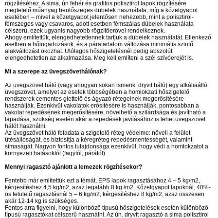
rögzítéséhez. A sima, ún fehér és grafitos polisztirol lapok rögzítésére
megfelelő műanyag beütőszeges dübelek használata, míg a kőzetgyapot
esetében – mivel a kőzetgyapot jelentősen nehezebb, mint a polisztirol-
fémszeges vagy csavaros, adott esetben fémszálas dübelek használata
célszerű, ezek ugyanis nagyobb rögzítőerővel rendelkeznek.
Ahogy említettük, elengedhetetlennek tartjuk a dübelek használatát. Ellenkező
esetben a hőingadozások, és a páratartalom változása minimális szintű
alakváltozást okozhat. Utólagos hőszigetelésnél pedig abszolút
elengedhetetlen az alkalmazása. Meg kell említeni a szél szívóerejét is.
Mi a szerepe az üvegszövethálónak?
Az üvegszövet háló (vagy ahogyan sokan ismerik: dryvit háló) egy alkáliaálló
üvegszövet, amelyet az esetek többségében a homlokzati hőszigetelő
rendszerek cementes glettelő és ágyazó rétegeinek megerősítésére
használják. Ezenkívül vakolatok erősítésére is használják, pontosabban a
vakolat repedésének megerősítésére, növelhető a szilárdsága és javítható a
tapadása, szükség esetén akár a repedések javításához is lehet üvegszövet
hálót használni.
Az üvegszövet háló feladata a szigetelő réteg védelme: növeli a felület
ütésállóságát, és biztosítja a kéregréteg repedésmentességét, valamint
simaságát. Nagyon fontos tulajdonsága ezenkívül, hogy védi a homlokzatot a
környezeti hatásoktól (fagytól, párától).
Mennyi ragasztó ajánlott a lemezek rögzítésekor?
Fentebb már említettük ezt a témát, EPS lapok ragasztásához 4 – 5 kg/m2,
kérgesítéshez 4,5 kg/m2, azaz legalább 8 kg /m2. Kőzetgyapot lapoknál, 40%-
os felületű ragasztásnál 5 – 6 kg/m2, kérgesítéshez 8 kg/m2, azaz összesen
akár 12-14 kg is szükséges.
Fontos arra figyelni, hogy különböző típusú hőszigetelések esetén különböző
típusú ragasztókat célszerű használni. Az ún. dryvit ragasztó a sima polisztirol