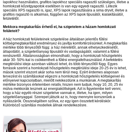
lapokhoz használatos, grafitos lapokhoz speciális ragasztó szükséges, illetve a
homlokzati kőzetgyapotok esetében is van egy egyedi ragasztó. Létezik
speciális XPS ragasztó is, igaz, XPS lapok ragasztására a sima dryvit, illetve a
grafitos ragasztó is alkalmas, függően az XPS lapok típusától, kialakításától,
felületétől.
Mekkora megtakarítás érhető el, ha szigetelem a házam homlokzati
felületeit?
A ház homlokzati felületeinek szigetelése általában jelentős fűtési
költségmegtakarítást eredményez és javítja komfortérzésünket. A megtakarítás
mértéke több tényezőtől függ: a ház méretétől, annak elhelyezkedésétől,
állapotától, a szigetelőanyag típusától és vastagságától, valamint a fűtési
rendszertől. Általánosságban elmondható, hogy a homlokzati hőszigetelés
akár 30- 50%-kal is csökkentheti a fűtési energiafelhasználást. A befektetés
megtérülési ideje azonban változó lehet, és több tényezőtől függ. Egyes
források szerint a homlokzati hőszigetelés megtérülési ideje 20-25 év is lehet,
mások szerint viszont akár soha nem térül meg. Ezért érdemes alaposan
tervezést és számításokat végezni a homlokzati hőszigetelés költségeivel és
előnyeivel kapcsolatban, mielőtt nekikezdünk a munkának. A megtakarítás
mértéke bizonyos értelemben relatív, hiszen nem tudjuk, hogy 10, 20, 25 év
múlva mekkorák lesznek az energiaköltségek. Azt is figyelembe kell venni,
hogy a ház egyéb részei szigetelve vannak-e, illetve, ha igen, milyen
szigetelőanyaggal. Szerepet játszik az is, hogy mennyire korszerűek a
nyílászárók. Összeségében szólva, ez egy igen összetett kérdéskör.
Különböző számítási modellek állnak rendelkezésre.