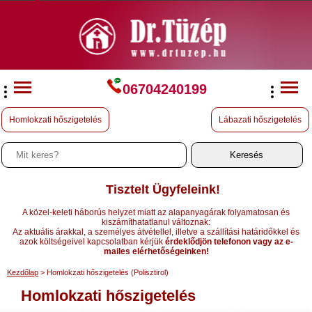
06704240199
Homlokzati hőszigetelés
Lábazati hőszigetelés
Tisztelt Ügyfeleink!
A közel-keleti háborús helyzet miatt az alapanyagárak folyamatosan és
kiszámíthatatlanul változnak:
Az aktuális árakkal, a személyes átvétellel, illetve a szállítási határidőkkel és
azok költségeivel kapcsolatban kérjük
érdeklődjön telefonon vagy az e-
mailes elérhetőségeinken!
Kezdőlap
> Homlokzati hőszigetelés (Polisztirol)
Homlokzati hőszigetelés