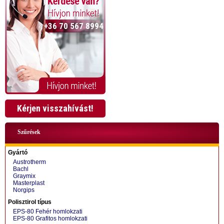
+36 70 567 8994
Kérjen visszahívást!
Szűrések
Gyártó
Austrotherm
Bachl
Graymix
Masterplast
Norgips
+36 70 424 0199
Polisztirol típus
EPS-80 Fehér homlokzati
EPS-80 Grafitos homlokzati