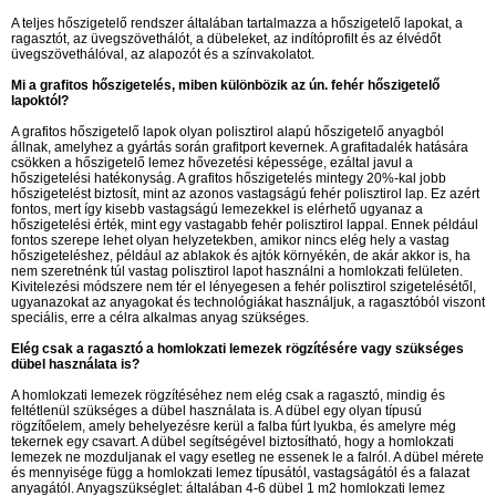
A teljes hőszigetelő rendszer általában tartalmazza a hőszigetelő lapokat, a
ragasztót, az üvegszövethálót, a dübeleket, az indítóprofilt és az élvédőt
üvegszövethálóval, az alapozót és a színvakolatot.
Mi a grafitos hőszigetelés, miben különbözik az ún. fehér hőszigetelő
lapoktól?
A grafitos hőszigetelő lapok olyan polisztirol alapú hőszigetelő anyagból
állnak, amelyhez a gyártás során grafitport kevernek. A grafitadalék hatására
csökken a hőszigetelő lemez hővezetési képessége, ezáltal javul a
hőszigetelési hatékonyság. A grafitos hőszigetelés mintegy 20%-kal jobb
hőszigetelést biztosít, mint az azonos vastagságú fehér polisztirol lap. Ez azért
fontos, mert így kisebb vastagságú lemezekkel is elérhető ugyanaz a
hőszigetelési érték, mint egy vastagabb fehér polisztirol lappal. Ennek például
fontos szerepe lehet olyan helyzetekben, amikor nincs elég hely a vastag
hőszigeteléshez, például az ablakok és ajtók környékén, de akár akkor is, ha
nem szeretnénk túl vastag polisztirol lapot használni a homlokzati felületen.
Kivitelezési módszere nem tér el lényegesen a fehér polisztirol szigetelésétől,
ugyanazokat az anyagokat és technológiákat használjuk, a ragasztóból viszont
speciális, erre a célra alkalmas anyag szükséges.
Elég csak a ragasztó a homlokzati lemezek rögzítésére vagy szükséges
dübel használata is?
A homlokzati lemezek rögzítéséhez nem elég csak a ragasztó, mindig és
feltétlenül szükséges a dübel használata is. A dübel egy olyan típusú
rögzítőelem, amely behelyezésre kerül a falba fúrt lyukba, és amelyre még
tekernek egy csavart. A dübel segítségével biztosítható, hogy a homlokzati
lemezek ne mozduljanak el vagy esetleg ne essenek le a falról. A dübel mérete
és mennyisége függ a homlokzati lemez típusától, vastagságától és a falazat
anyagától. Anyagszükséglet: általában 4-6 dübel 1 m2 homlokzati lemez