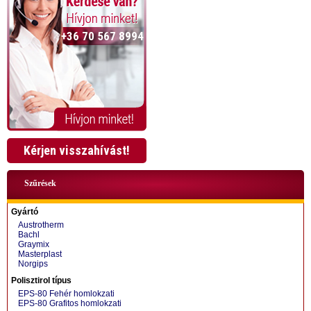
+36 70 567 8994
Kérjen visszahívást!
Szűrések
Gyártó
Austrotherm
Bachl
Graymix
Masterplast
Norgips
+36 70 424 0199
Polisztirol típus
EPS-80 Fehér homlokzati
EPS-80 Grafitos homlokzati