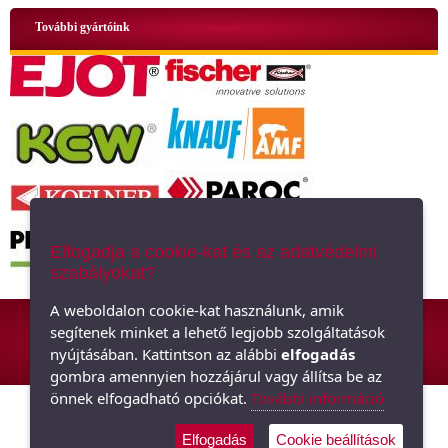
További gyártóink
Elfogadja a cookie-kat és az adatvédelmi
szabályokat?
ÁSZF
|
Adatkezelési tájékoztató
|
Oldaltérkép
A weboldalon cookie-kat használunk, amik
segítenek minket a lehető legjobb szolgáltatások
Hőszigetelő anyagok, polisztirol, üveggyapot - Minden ami szigetelés,
nyújtásában. Kattintson az alábbi
elfogadás
hőszigetelés
gombra amennyien hozzájárul vagy állítsa be az
önnek elfogadható opciókat.
További információ
Elfogadás
Cookie beállítások
Árukereső.hu