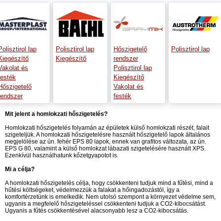
Polisztirol lap
Polisztirol lap
Hőszigetelő
Polisztirol lap
Kiegészítő
Kiegészítő
rendszer
Vakolat és
Polisztirol lap
festék
Kiegészítő
Hőszigetelő
Vakolat és
rendszer
festék
Mit jelent a homlokzati hőszigetelés?
Homlokzati hőszigetelés folyamán az épületek külső homlokzati részét, falait
szigeteljük. A homlokzati hőszigetelésre használt hőszigetelő lapok általános
megjelölése az ún. fehér EPS 80 lapok, ennek van grafitos változata, az ún.
EPS G 80, valamint a külső homlokzat lábazati szigetelésére használt XPS.
Ezenkívül használhatunk kőzetgyapotot is.
Mi a célja?
A homlokzati hőszigetelés célja, hogy csökkenteni tudjuk mind a fűtési, mind a
hűtési költségeket, védelmezzük a falakat a hőingadozástól, így a
komfortérzetünk is emelkedik. Nem utolsó szempont a környezet védelme sem,
ugyanis a megfelelő hőszigeteléssel csökkenteni tudjuk a CO2-kibocsátást.
Ugyanis a fűtés csökkentésével alacsonyabb lesz a CO2-kibocsátás.