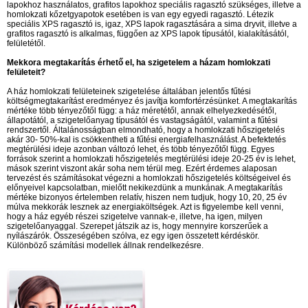
lapokhoz használatos, grafitos lapokhoz speciális ragasztó szükséges, illetve a
homlokzati kőzetgyapotok esetében is van egy egyedi ragasztó. Létezik
speciális XPS ragasztó is, igaz, XPS lapok ragasztására a sima dryvit, illetve a
grafitos ragasztó is alkalmas, függően az XPS lapok típusától, kialakításától,
felületétől.
Mekkora megtakarítás érhető el, ha szigetelem a házam homlokzati
felületeit?
A ház homlokzati felületeinek szigetelése általában jelentős fűtési
költségmegtakarítást eredményez és javítja komfortérzésünket. A megtakarítás
mértéke több tényezőtől függ: a ház méretétől, annak elhelyezkedésétől,
állapotától, a szigetelőanyag típusától és vastagságától, valamint a fűtési
rendszertől. Általánosságban elmondható, hogy a homlokzati hőszigetelés
akár 30- 50%-kal is csökkentheti a fűtési energiafelhasználást. A befektetés
megtérülési ideje azonban változó lehet, és több tényezőtől függ. Egyes
források szerint a homlokzati hőszigetelés megtérülési ideje 20-25 év is lehet,
mások szerint viszont akár soha nem térül meg. Ezért érdemes alaposan
tervezést és számításokat végezni a homlokzati hőszigetelés költségeivel és
előnyeivel kapcsolatban, mielőtt nekikezdünk a munkának. A megtakarítás
mértéke bizonyos értelemben relatív, hiszen nem tudjuk, hogy 10, 20, 25 év
múlva mekkorák lesznek az energiaköltségek. Azt is figyelembe kell venni,
hogy a ház egyéb részei szigetelve vannak-e, illetve, ha igen, milyen
szigetelőanyaggal. Szerepet játszik az is, hogy mennyire korszerűek a
nyílászárók. Összeségében szólva, ez egy igen összetett kérdéskör.
Különböző számítási modellek állnak rendelkezésre.