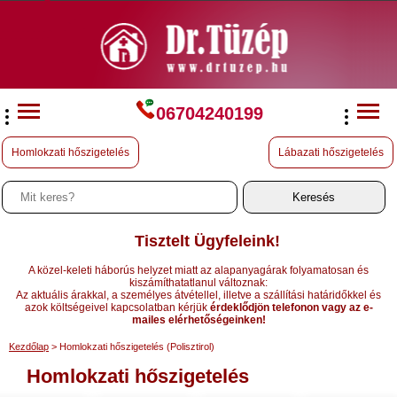
06704240199
Homlokzati hőszigetelés
Lábazati hőszigetelés
Tisztelt Ügyfeleink!
A közel-keleti háborús helyzet miatt az alapanyagárak folyamatosan és
kiszámíthatatlanul változnak:
Az aktuális árakkal, a személyes átvétellel, illetve a szállítási határidőkkel és
azok költségeivel kapcsolatban kérjük
érdeklődjön telefonon vagy az e-
mailes elérhetőségeinken!
Kezdőlap
> Homlokzati hőszigetelés (Polisztirol)
Homlokzati hőszigetelés