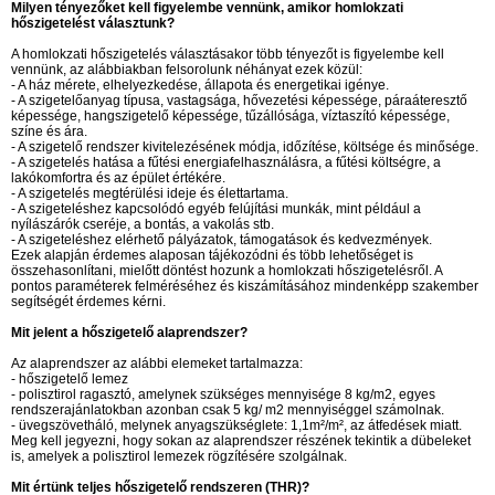
Milyen tényezőket kell figyelembe vennünk, amikor homlokzati
hőszigetelést választunk?
A homlokzati hőszigetelés választásakor több tényezőt is figyelembe kell
vennünk, az alábbiakban felsorolunk néhányat ezek közül:
- A ház mérete, elhelyezkedése, állapota és energetikai igénye.
- A szigetelőanyag típusa, vastagsága, hővezetési képessége, páraáteresztő
képessége, hangszigetelő képessége, tűzállósága, víztaszító képessége,
színe és ára.
- A szigetelő rendszer kivitelezésének módja, időzítése, költsége és minősége.
- A szigetelés hatása a fűtési energiafelhasználásra, a fűtési költségre, a
lakókomfortra és az épület értékére.
- A szigetelés megtérülési ideje és élettartama.
- A szigeteléshez kapcsolódó egyéb felújítási munkák, mint például a
nyílászárók cseréje, a bontás, a vakolás stb.
- A szigeteléshez elérhető pályázatok, támogatások és kedvezmények.
Ezek alapján érdemes alaposan tájékozódni és több lehetőséget is
összehasonlítani, mielőtt döntést hozunk a homlokzati hőszigetelésről. A
pontos paraméterek felméréséhez és kiszámításához mindenképp szakember
segítségét érdemes kérni.
Mit jelent a hőszigetelő alaprendszer?
Az alaprendszer az alábbi elemeket tartalmazza:
- hőszigetelő lemez
- polisztirol ragasztó, amelynek szükséges mennyisége 8 kg/m2, egyes
rendszerajánlatokban azonban csak 5 kg/ m2 mennyiséggel számolnak.
- üvegszövetháló, melynek anyagszükséglete: 1,1m²/m², az átfedések miatt.
Meg kell jegyezni, hogy sokan az alaprendszer részének tekintik a dübeleket
is, amelyek a polisztirol lemezek rögzítésére szolgálnak.
Mit értünk teljes hőszigetelő rendszeren (THR)?