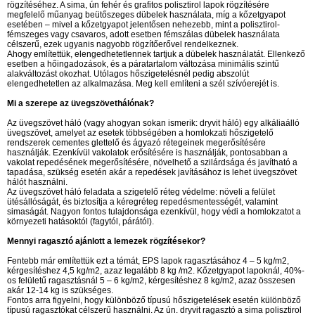
rögzítéséhez. A sima, ún fehér és grafitos polisztirol lapok rögzítésére
megfelelő műanyag beütőszeges dübelek használata, míg a kőzetgyapot
esetében – mivel a kőzetgyapot jelentősen nehezebb, mint a polisztirol-
fémszeges vagy csavaros, adott esetben fémszálas dübelek használata
célszerű, ezek ugyanis nagyobb rögzítőerővel rendelkeznek.
Ahogy említettük, elengedhetetlennek tartjuk a dübelek használatát. Ellenkező
esetben a hőingadozások, és a páratartalom változása minimális szintű
alakváltozást okozhat. Utólagos hőszigetelésnél pedig abszolút
elengedhetetlen az alkalmazása. Meg kell említeni a szél szívóerejét is.
Mi a szerepe az üvegszövethálónak?
Az üvegszövet háló (vagy ahogyan sokan ismerik: dryvit háló) egy alkáliaálló
üvegszövet, amelyet az esetek többségében a homlokzati hőszigetelő
rendszerek cementes glettelő és ágyazó rétegeinek megerősítésére
használják. Ezenkívül vakolatok erősítésére is használják, pontosabban a
vakolat repedésének megerősítésére, növelhető a szilárdsága és javítható a
tapadása, szükség esetén akár a repedések javításához is lehet üvegszövet
hálót használni.
Az üvegszövet háló feladata a szigetelő réteg védelme: növeli a felület
ütésállóságát, és biztosítja a kéregréteg repedésmentességét, valamint
simaságát. Nagyon fontos tulajdonsága ezenkívül, hogy védi a homlokzatot a
környezeti hatásoktól (fagytól, párától).
Mennyi ragasztó ajánlott a lemezek rögzítésekor?
Fentebb már említettük ezt a témát, EPS lapok ragasztásához 4 – 5 kg/m2,
kérgesítéshez 4,5 kg/m2, azaz legalább 8 kg /m2. Kőzetgyapot lapoknál, 40%-
os felületű ragasztásnál 5 – 6 kg/m2, kérgesítéshez 8 kg/m2, azaz összesen
akár 12-14 kg is szükséges.
Fontos arra figyelni, hogy különböző típusú hőszigetelések esetén különböző
típusú ragasztókat célszerű használni. Az ún. dryvit ragasztó a sima polisztirol