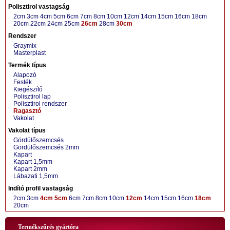
Polisztirol vastagság
2cm
3cm
4cm
5cm
6cm
7cm
8cm
10cm
12cm
14cm
15cm
16cm
18cm
20cm
22cm
24cm
25cm
26cm
28cm
30cm
Rendszer
Graymix
Masterplast
Termék típus
Alapozó
Festék
Kiegészítő
Polisztirol lap
Polisztirol rendszer
Ragasztó
Vakolat
Vakolat típus
Gördülőszemcsés
Gördülőszemcsés 2mm
Kapart
Kapart 1,5mm
Kapart 2mm
Lábazati 1,5mm
Indító profil vastagság
2cm
3cm
4cm
5cm
6cm
7cm
8cm
10cm
12cm
14cm
15cm
16cm
18cm
20cm
Termékszűrés gyártóra